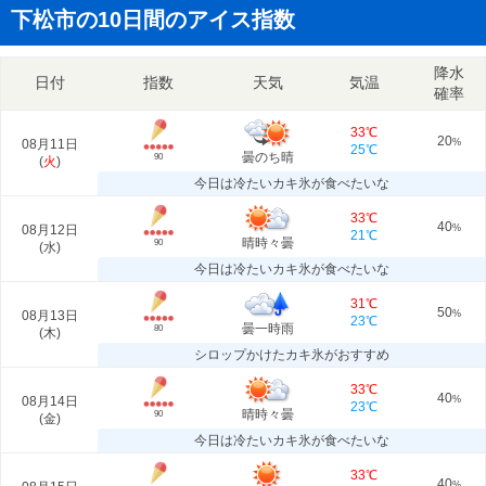
下松市の10日間のアイス指数
降水
日付
指数
天気
気温
確率
33℃
20
08月11日
%
25℃
曇のち晴
90
(
火
)
今日は冷たいカキ氷が食べたいな
33℃
40
08月12日
%
21℃
晴時々曇
90
(
水
)
今日は冷たいカキ氷が食べたいな
31℃
50
08月13日
%
23℃
曇一時雨
80
(
木
)
シロップかけたカキ氷がおすすめ
33℃
40
08月14日
%
23℃
晴時々曇
90
(
金
)
今日は冷たいカキ氷が食べたいな
33℃
40
%