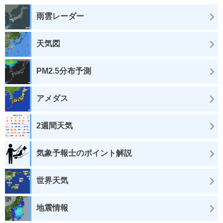
雨雲レーダー
天気図
PM2.5分布予測
アメダス
2週間天気
気象予報士のポイント解説
世界天気
地震情報