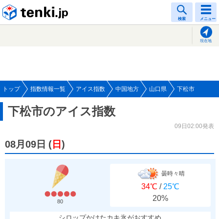
tenki.jp
検索
メニュー
現在地
トップ
指数情報一覧
アイス指数
中国地方
山口県
下松市
下松市のアイス指数
09日02:00発表
08月09日
(
日
)
曇時々晴
34℃
/
25℃
20%
80
シロップかけたカキ氷がおすすめ