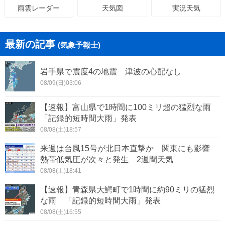
天気図
実況天気
雨雲レーダー
最新の記事
(気象予報士)
岩手県で震度4の地震 津波の心配なし
08/09(日)03:06
【速報】富山県で1時間に100ミリ超の猛烈な雨
「記録的短時間大雨」発表
08/08(土)18:57
来週は台風15号が北日本直撃か 関東にも影響
熱帯低気圧が次々と発生 2週間天気
08/08(土)18:41
【速報】青森県大鰐町で1時間に約90ミリの猛烈
な雨 「記録的短時間大雨」発表
08/08(土)16:55