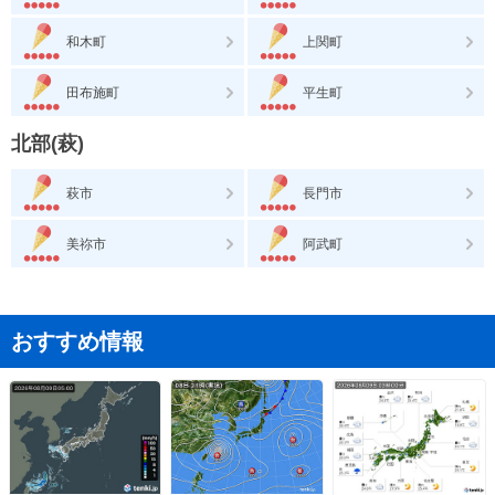
和木町
上関町
田布施町
平生町
北部(萩)
萩市
長門市
美祢市
阿武町
おすすめ情報