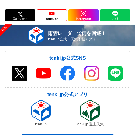
雨雲レーダーで雨を回避！
tenki.jp公式 天気予報アプリ
tenki.jp公式SNS
tenki.jp公式アプリ
tenki.jp
tenki.jp 登山天気