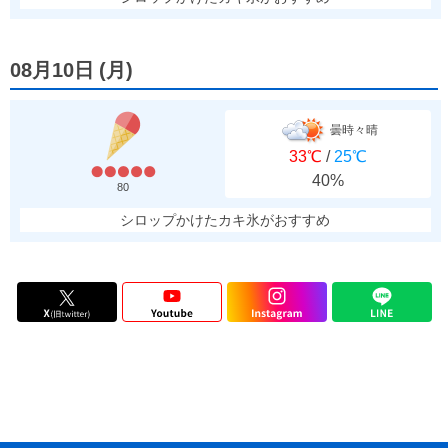
08月10日
(
月
)
曇時々晴
33℃
/
25℃
40%
80
シロップかけたカキ氷がおすすめ