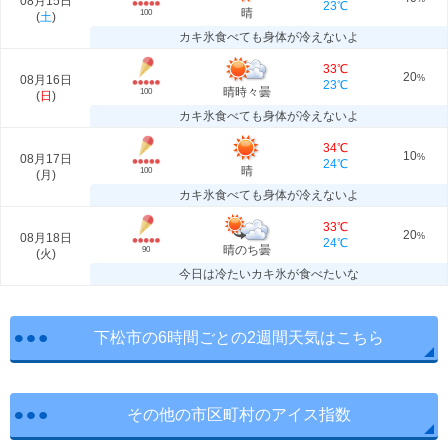
08月15日
23℃
晴
100
(
土
)
カキ氷食べても身体が冷えないよ
33℃
20
08月16日
%
23℃
晴時々曇
100
(
日
)
カキ氷食べても身体が冷えないよ
34℃
10
08月17日
%
24℃
晴
100
(
月
)
カキ氷食べても身体が冷えないよ
33℃
20
08月18日
%
24℃
晴のち曇
90
(
火
)
今日は冷たいカキ氷が食べたいな
下松市の6時間ごとの2週間天気はこちら
その他の市区町村のアイス指数