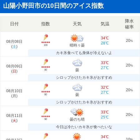
山陽小野田市の10日間のアイス指数
降水
日付
指数
天気
気温
確率
34℃
20
08月08日
%
28℃
晴時々曇
100
(
土
)
カキ氷食べても身体が冷えないよ
33℃
20
08月09日
%
27℃
曇
80
(
日
)
シロップかけたカキ氷がおすすめ
32℃
20
08月10日
%
27℃
曇
80
(
月
)
シロップかけたカキ氷がおすすめ
33℃
20
08月11日
%
25℃
曇のち晴
90
(
火
)
今日は冷たいカキ氷が食べたいな
34℃
10
%