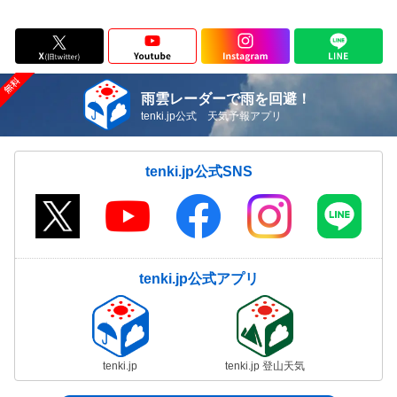
雨雲レーダーで雨を回避！
tenki.jp公式 天気予報アプリ
tenki.jp公式SNS
tenki.jp公式アプリ
tenki.jp
tenki.jp 登山天気