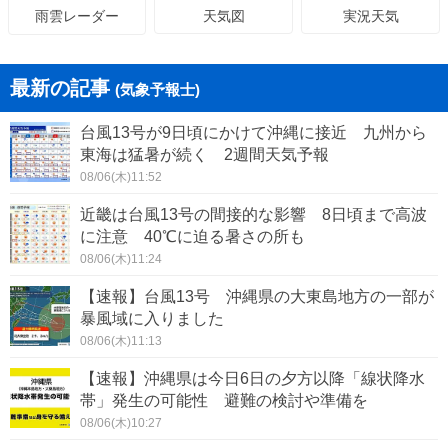
天気図
実況天気
雨雲レーダー
最新の記事
(気象予報士)
台風13号が9日頃にかけて沖縄に接近 九州から
東海は猛暑が続く 2週間天気予報
08/06(木)11:52
近畿は台風13号の間接的な影響 8日頃まで高波
に注意 40℃に迫る暑さの所も
08/06(木)11:24
【速報】台風13号 沖縄県の大東島地方の一部が
暴風域に入りました
08/06(木)11:13
【速報】沖縄県は今日6日の夕方以降「線状降水
帯」発生の可能性 避難の検討や準備を
08/06(木)10:27