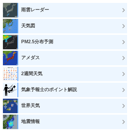
雨雲レーダー
天気図
PM2.5分布予測
アメダス
2週間天気
気象予報士のポイント解説
世界天気
地震情報