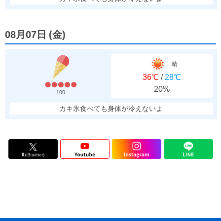
08月07日
(
金
)
晴
36℃
/
28℃
20%
100
カキ氷食べても身体が冷えないよ