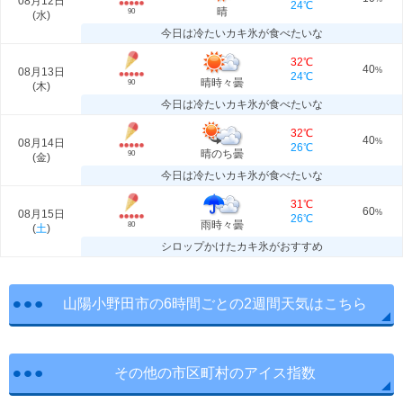
08月12日
24℃
晴
90
(
水
)
今日は冷たいカキ氷が食べたいな
32℃
40
08月13日
%
24℃
晴時々曇
90
(
木
)
今日は冷たいカキ氷が食べたいな
32℃
40
08月14日
%
26℃
晴のち曇
90
(
金
)
今日は冷たいカキ氷が食べたいな
31℃
60
08月15日
%
26℃
雨時々曇
80
(
土
)
シロップかけたカキ氷がおすすめ
山陽小野田市の6時間ごとの2週間天気はこちら
その他の市区町村のアイス指数