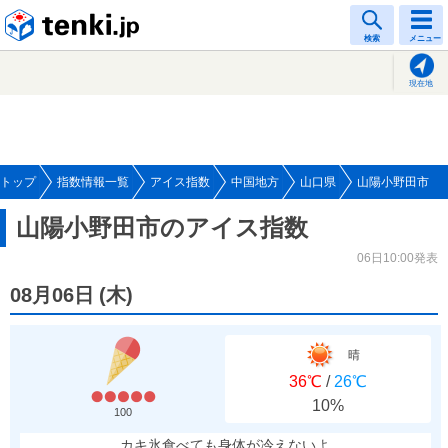
tenki.jp
検索
メニュー
現在地
トップ
指数情報一覧
アイス指数
中国地方
山口県
山陽小野田市
山陽小野田市のアイス指数
06日10:00発表
08月06日
(
木
)
晴
36℃
/
26℃
10%
100
カキ氷食べても身体が冷えないよ