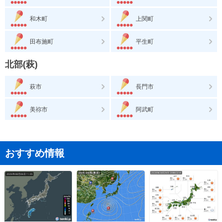
和木町
上関町
田布施町
平生町
北部(萩)
萩市
長門市
美祢市
阿武町
おすすめ情報