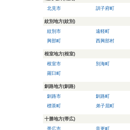
北見市
訓子府町
紋別地方(紋別)
紋別市
遠軽町
興部町
西興部村
根室地方(根室)
根室市
別海町
羅臼町
釧路地方(釧路)
釧路市
釧路町
標茶町
弟子屈町
十勝地方(帯広)
帯広市
音更町