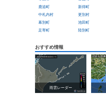
鹿追町
新得町
中札内村
更別村
幕別町
池田町
足寄町
陸別町
おすすめ情報
雨雲レーダー