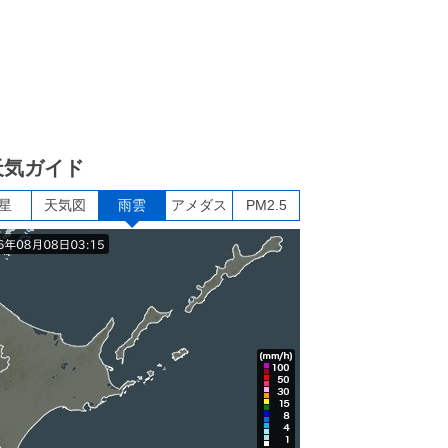
天気ガイド
星
天気図
雨雲
アメダス
PM2.5