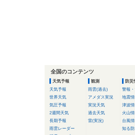
全国のコンテンツ
天気予報
観測
防災
天気予報
雨雲(過去)
警報・
世界天気
アメダス実況
地震情
気圧予報
実況天気
津波情
2週間天気
過去天気
火山情
長期予報
雷(実況)
台風情
雨雲レーダー
知る防