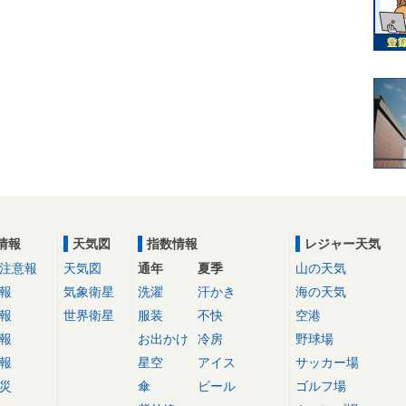
情報
天気図
指数情報
レジャー天気
注意報
天気図
通年
夏季
山の天気
報
気象衛星
洗濯
汗かき
海の天気
報
世界衛星
服装
不快
空港
報
お出かけ
冷房
野球場
報
星空
アイス
サッカー場
災
傘
ビール
ゴルフ場