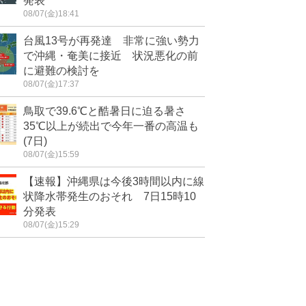
発表
08/07(金)18:41
台風13号が再発達 非常に強い勢力
で沖縄・奄美に接近 状況悪化の前
に避難の検討を
08/07(金)17:37
鳥取で39.6℃と酷暑日に迫る暑さ
35℃以上が続出で今年一番の高温も
(7日)
08/07(金)15:59
【速報】沖縄県は今後3時間以内に線
状降水帯発生のおそれ 7日15時10
分発表
08/07(金)15:29