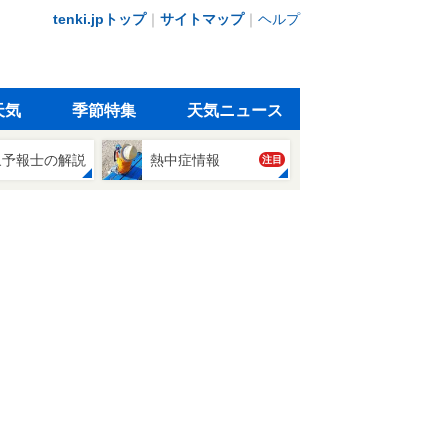
tenki.jpトップ
｜
サイトマップ
｜
ヘルプ
天気
季節特集
天気ニュース
象予報士の解説
熱中症情報
注目