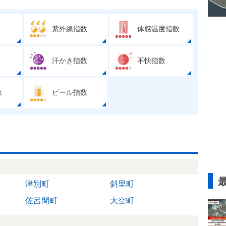
紫外線指数
体感温度指数
汗かき指数
不快指数
数
ビール指数
津別町
斜里町
佐呂間町
大空町