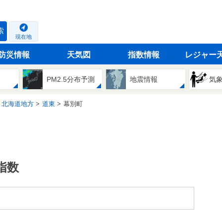
索
現在地
防災情報
天気図
指数情報
レジャー
PM2.5分布予測
地震情報
気
北海道地方
道東
幕別町
指数