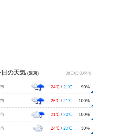
今日の天気
(道東)
08日03:00発表
市
24℃
/
21℃
90%
市
26℃
/
21℃
100%
市
21℃
/
20℃
100%
市
24℃
/
20℃
30%