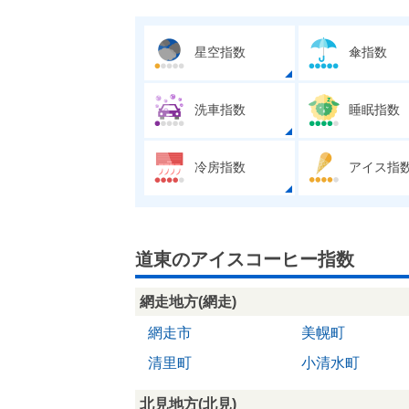
星空指数
傘指数
洗車指数
睡眠指数
冷房指数
アイス指
道東のアイスコーヒー指数
網走地方(網走)
網走市
美幌町
清里町
小清水町
北見地方(北見)