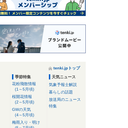
tenki.jpトップ
季節特集
天気ニュース
花粉飛散情報
気象予報士解説
(1～5月頃)
暮らしの話題
桜開花情報
放送局のニュース
(2～5月頃)
特集
GWの天気
(4～5月頃)
梅雨入り・明け
(5～7月頃)