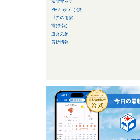
積雪マップ
PM2.5分布予測
世界の雨雲
雷(予報)
道路気象
黄砂情報