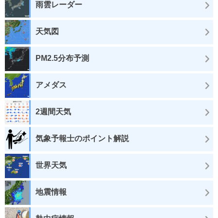
雨雲レーダー
天気図
PM2.5分布予測
アメダス
2週間天気
気象予報士のポイント解説
世界天気
地震情報