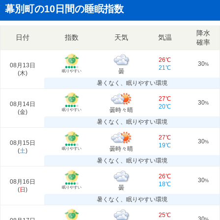
幕別町の10日間の睡眠指数
降水
日付
指数
天気
気温
確率
26℃
30
08月13日
%
21℃
曇
眠りやすい
(
木
)
暑くなく、眠りやすい環境
27℃
30
08月14日
%
20℃
曇時々晴
眠りやすい
(
金
)
暑くなく、眠りやすい環境
27℃
30
08月15日
%
19℃
曇時々晴
眠りやすい
(
土
)
暑くなく、眠りやすい環境
26℃
30
08月16日
%
18℃
曇
眠りやすい
(
日
)
暑くなく、眠りやすい環境
25℃
30
%