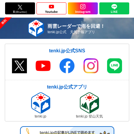
雨雲レーダーで雨を回避！
tenki.jp公式 天気予報アプリ
tenki.jp公式SNS
tenki.jp公式アプリ
tenki.jp
tenki.jp 登山天気