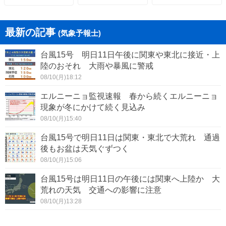
最新の記事
(気象予報士)
台風15号 明日11日午後に関東や東北に接近・上
陸のおそれ 大雨や暴風に警戒
08/10(月)18:12
エルニーニョ監視速報 春から続くエルニーニョ
現象が冬にかけて続く見込み
08/10(月)15:40
台風15号で明日11日は関東・東北で大荒れ 通過
後もお盆は天気ぐずつく
08/10(月)15:06
台風15号は明日11日の午後には関東へ上陸か 大
荒れの天気 交通への影響に注意
08/10(月)13:28