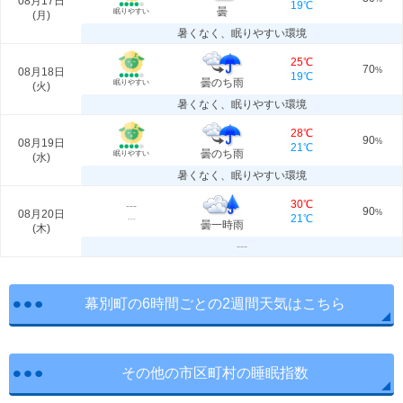
08月17日
19℃
曇
眠りやすい
(
月
)
暑くなく、眠りやすい環境
25℃
70
08月18日
%
19℃
曇のち雨
眠りやすい
(
火
)
暑くなく、眠りやすい環境
28℃
90
08月19日
%
21℃
曇のち雨
眠りやすい
(
水
)
暑くなく、眠りやすい環境
30℃
---
90
08月20日
%
21℃
---
曇一時雨
(
木
)
---
幕別町の6時間ごとの2週間天気はこちら
その他の市区町村の睡眠指数