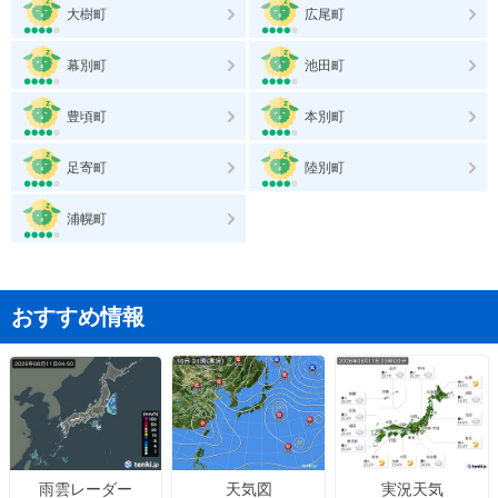
大樹町
広尾町
幕別町
池田町
豊頃町
本別町
足寄町
陸別町
浦幌町
おすすめ情報
天気図
実況天気
雨雲レーダー