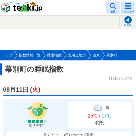
tenki.jp
検索
メニュー
現在地
トップ
指数情報一覧
睡眠指数
北海道地方
道東
幕別町
幕別町の睡眠指数
11日02:00発表
08月11日
(
火
)
曇
25℃
/
17℃
40%
眠りやすい
暑くなく、眠りやすい環境