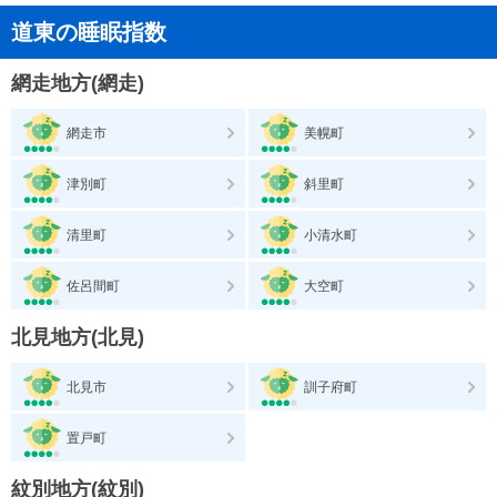
道東の睡眠指数
網走地方(網走)
網走市
美幌町
津別町
斜里町
清里町
小清水町
佐呂間町
大空町
北見地方(北見)
北見市
訓子府町
置戸町
紋別地方(紋別)