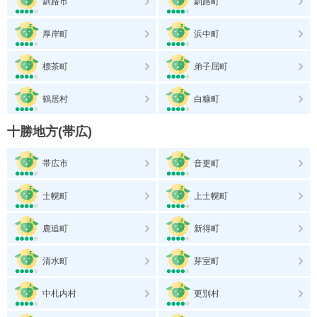
釧路市
釧路町
厚岸町
浜中町
標茶町
弟子屈町
鶴居村
白糠町
十勝地方(帯広)
帯広市
音更町
士幌町
上士幌町
鹿追町
新得町
清水町
芽室町
中札内村
更別村