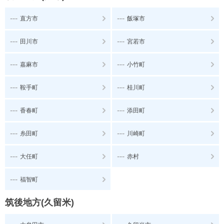
---
---
直方市
飯塚市
---
---
田川市
宮若市
---
---
嘉麻市
小竹町
---
---
鞍手町
桂川町
---
---
香春町
添田町
---
---
糸田町
川崎町
---
---
大任町
赤村
---
福智町
筑後地方(久留米)