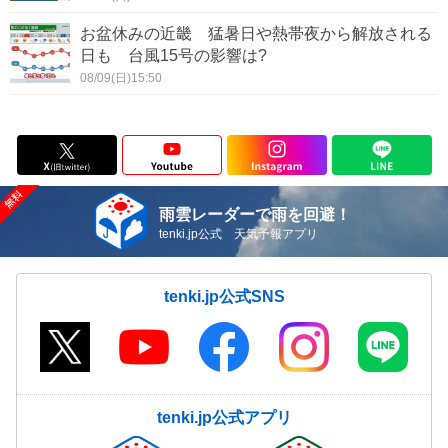
お盆休みの近畿 猛暑日や熱帯夜から解放される
日も 台風15号の影響は?
08/09(日)15:50
雨雲レーダーで雨を回避！
tenki.jp公式 天気予報アプリ
tenki.jp公式SNS
tenki.jp公式アプリ