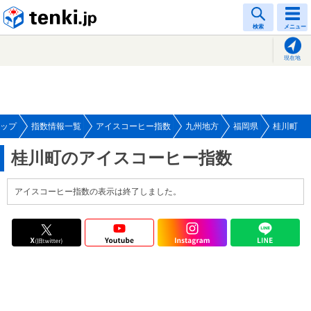
tenki.jp
検索
メニュー
現在地
ップ
指数情報一覧
アイスコーヒー指数
九州地方
福岡県
桂川町
桂川町のアイスコーヒー指数
アイスコーヒー指数の表示は終了しました。