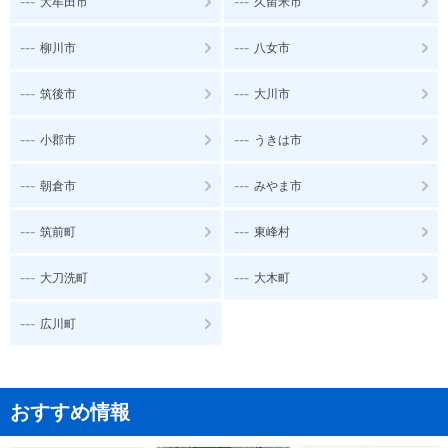
---
---
大牟田市
久留米市
---
---
柳川市
八女市
---
---
筑後市
大川市
---
---
小郡市
うきは市
---
---
朝倉市
みやま市
---
---
筑前町
東峰村
---
---
大刀洗町
大木町
---
広川町
おすすめ情報