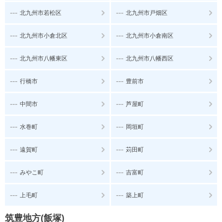
---
---
北九州市若松区
北九州市戸畑区
---
---
北九州市小倉北区
北九州市小倉南区
---
---
北九州市八幡東区
北九州市八幡西区
---
---
行橋市
豊前市
---
---
中間市
芦屋町
---
---
水巻町
岡垣町
---
---
遠賀町
苅田町
---
---
みやこ町
吉富町
---
---
上毛町
築上町
筑豊地方(飯塚)