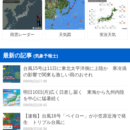
天気図
実況天気
雨雲レーダー
最新の記事
(気象予報士)
台風15号は11日に東北太平洋側に上陸か 寒冷渦
の影響で関東も激しい雨のおそれ
08/09(日)17:48
明日10日(月)広く日差し届く 東海から九州内陸
を中心に猛暑続く
08/09(日)16:42
【速報】台風16号「ペイロー」が小笠原近海で発
生 トリプル台風に
08/09(日)16:36