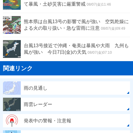
て暴風・土砂災害に厳重警戒
08/07(金)11:46
熊本県は台風13号の影響で風が強い 空気乾燥に
よる火の取り扱い・急な雷雨に注意
08/07(金)09:49
台風13号接近で沖縄・奄美は暴風や大雨 九州も
風が強い 今日7日(金)の天気
08/07(金)07:10
関連リンク
雨の見通し
雨雲レーダー
発表中の警報・注意報