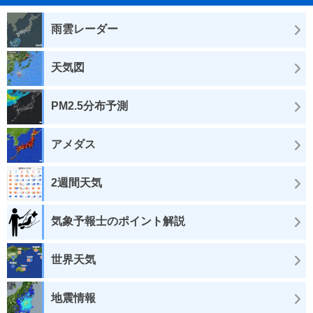
雨雲レーダー
天気図
PM2.5分布予測
アメダス
2週間天気
気象予報士のポイント解説
世界天気
地震情報