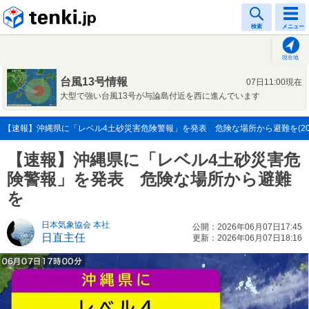
tenki.jp
検索
メニュー
現在地
台風13号情報
07日11:00現在
大型で強い台風13号が与論島付近を西に進んでいます
【速報】沖縄県に「レベル4土砂災害危険警報」を発表 危険な場所から避難を(2026
【速報】沖縄県に「レベル4土砂災害危
険警報」を発表 危険な場所から避難
を
日本気象協会 本社
公開：2026年06月07日17:45
日直主任
更新：2026年06月07日18:16