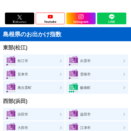
島根県のお出かけ指数
東部(松江)
松江市
出雲市
安来市
雲南市
奥出雲町
飯南町
西部(浜田)
浜田市
益田市
大田市
江津市