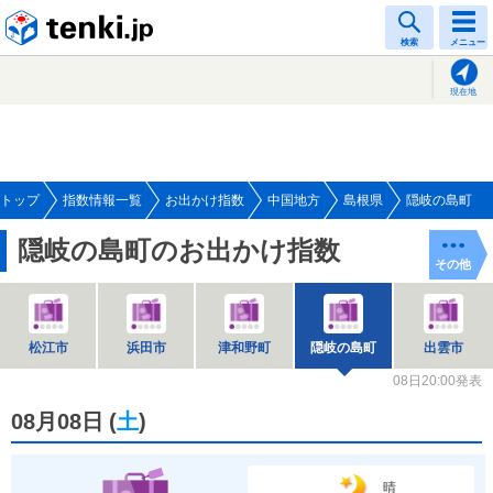
tenki.jp
検索
メニュー
現在地
トップ
指数情報一覧
お出かけ指数
中国地方
島根県
隠岐の島町
隠岐の島町のお出かけ指数
その他
松江市
浜田市
津和野町
隠岐の島町
出雲市
08日20:00発表
08月08日
(
土
)
晴