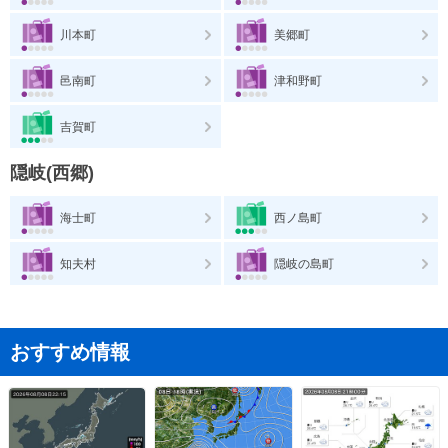
川本町
美郷町
邑南町
津和野町
吉賀町
隠岐(西郷)
海士町
西ノ島町
知夫村
隠岐の島町
おすすめ情報