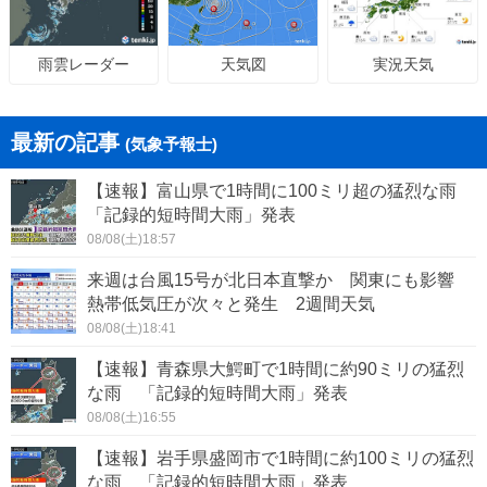
天気図
実況天気
雨雲レーダー
最新の記事
(気象予報士)
【速報】富山県で1時間に100ミリ超の猛烈な雨
「記録的短時間大雨」発表
08/08(土)18:57
来週は台風15号が北日本直撃か 関東にも影響
熱帯低気圧が次々と発生 2週間天気
08/08(土)18:41
【速報】青森県大鰐町で1時間に約90ミリの猛烈
な雨 「記録的短時間大雨」発表
08/08(土)16:55
【速報】岩手県盛岡市で1時間に約100ミリの猛烈
な雨 「記録的短時間大雨」発表