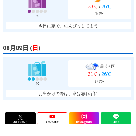
33℃
/
26℃
10%
20
今日は家で、のんびりしてよう
08月09日
(
日
)
曇時々雨
31℃
/
26℃
60%
40
お出かけの際は、傘は忘れずに