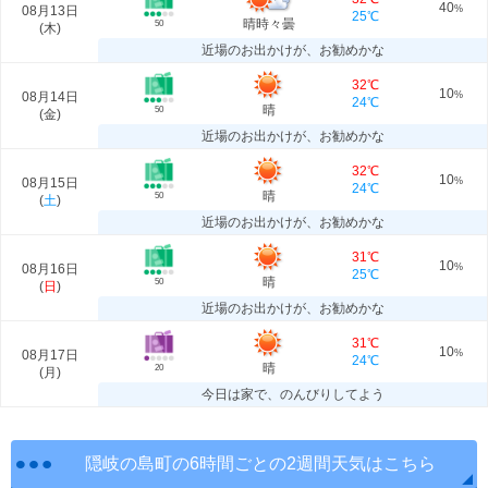
40
08月13日
%
25℃
晴時々曇
50
(
木
)
近場のお出かけが、お勧めかな
32℃
10
08月14日
%
24℃
晴
50
(
金
)
近場のお出かけが、お勧めかな
32℃
10
08月15日
%
24℃
晴
50
(
土
)
近場のお出かけが、お勧めかな
31℃
10
08月16日
%
25℃
晴
50
(
日
)
近場のお出かけが、お勧めかな
31℃
10
08月17日
%
24℃
晴
20
(
月
)
今日は家で、のんびりしてよう
隠岐の島町の6時間ごとの2週間天気はこちら