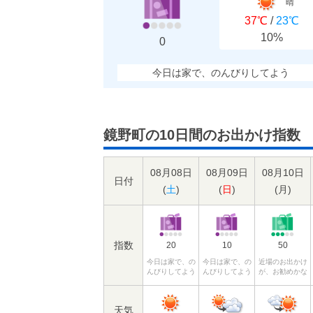
晴
37℃
/
23℃
10%
0
今日は家で、のんびりしてよう
鏡野町の10日間のお出かけ指数
08月08日
08月09日
08月10日
日付
(
土
)
(
日
)
(
月
)
指数
20
10
50
今日は家で、の
今日は家で、の
近場のお出かけ
んびりしてよう
んびりしてよう
が、お勧めかな
天気