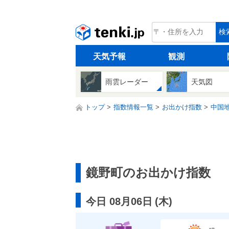
tenki.jp
検
天気予報
観測
雨雲レーダー
天気図
トップ
指数情報一覧
お出かけ指数
中国
鏡野町のお出かけ指数
今日 08月06日
(
木
)