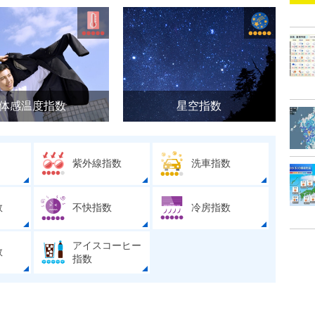
体感温度指数
星空指数
紫外線指数
洗車指数
数
不快指数
冷房指数
アイスコーヒー
数
指数