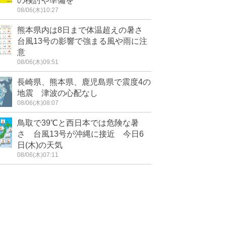
の検討や準備を
08/06(木)10:27
熊本県内は8日まで体温超えの暑さ
台風13号の影響で強まる風や雨に注
意
08/06(木)09:51
長崎県、熊本県、鹿児島県で震度4の
地震 津波の心配なし
08/06(木)08:07
鳥取で39℃と西日本では危険な暑
さ 台風13号が沖縄に接近 今日6
日(木)の天気
08/06(木)07:11