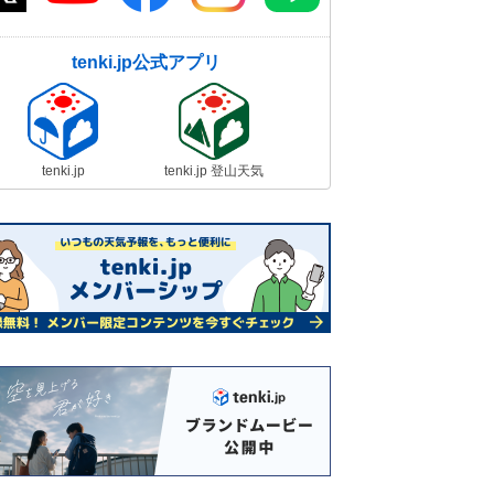
tenki.jp公式アプリ
tenki.jp
tenki.jp 登山天気