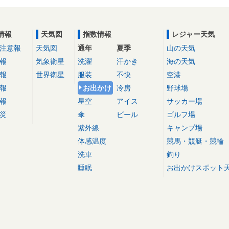
情報
天気図
指数情報
レジャー天気
注意報
天気図
通年
夏季
山の天気
報
気象衛星
洗濯
汗かき
海の天気
報
世界衛星
服装
不快
空港
報
お出かけ
冷房
野球場
報
星空
アイス
サッカー場
災
傘
ビール
ゴルフ場
紫外線
キャンプ場
体感温度
競馬・競艇・競輪
洗車
釣り
睡眠
お出かけスポット