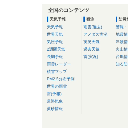
全国のコンテンツ
天気予報
観測
防災
天気予報
雨雲(過去)
警報・
世界天気
アメダス実況
地震情
気圧予報
実況天気
津波情
2週間天気
過去天気
火山情
長期予報
雷(実況)
台風情
雨雲レーダー
知る防
積雪マップ
PM2.5分布予測
世界の雨雲
雷(予報)
道路気象
黄砂情報