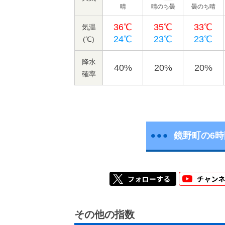
晴
晴のち曇
曇のち晴
36℃
35℃
33℃
気温
24℃
23℃
23℃
(℃)
降水
40%
20%
20%
確率
鏡野町の6
その他の指数