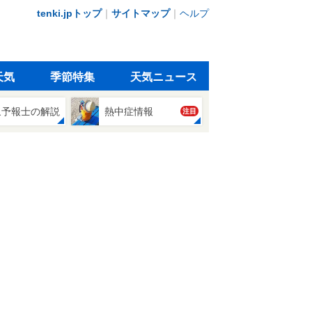
tenki.jpトップ
｜
サイトマップ
｜
ヘルプ
天気
季節特集
天気ニュース
象予報士の解説
熱中症情報
注目