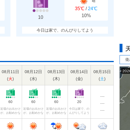
晴
35℃
/
24℃
10%
10
今日は家で、のんびりしてよう
衛
08月11日
08月12日
08月13日
08月14日
08月15日
(
火
)
(
水
)
(
木
)
(
金
)
(
土
)
---
60
60
60
20
---
近場のお出かけ
近場のお出かけ
近場のお出かけ
今日は家で、の
---
が、お勧めかな
が、お勧めかな
が、お勧めかな
んびりしてよう