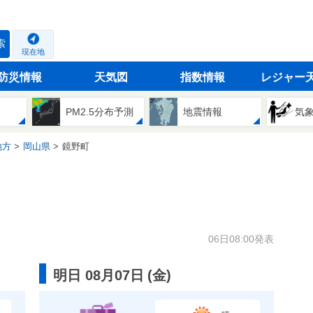
索
現在地
防災情報
天気図
指数情報
レジャー
PM2.5分布予測
地震情報
気
地方
岡山県
鏡野町
06日08:00発表
明日 08月07日
(
金
)