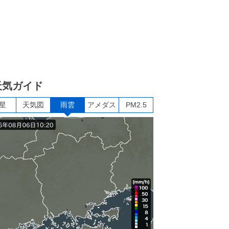
天気ガイド
星
天気図
雨雲
アメダス
PM2.5