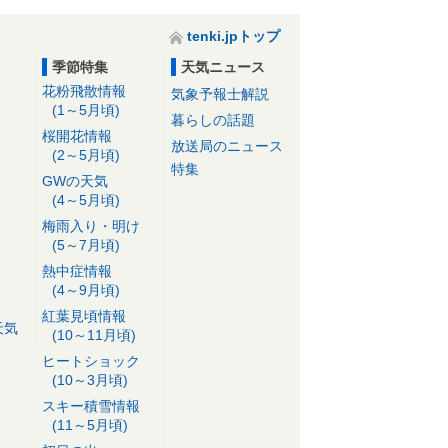
tenki.jpトップ
季節特集
天気ニュース
花粉飛散情報
気象予報士解説
(1～5月頃)
暮らしの話題
桜開花情報
放送局のニュース
(2～5月頃)
特集
GWの天気
(4～5月頃)
梅雨入り・明け
(5～7月頃)
熱中症情報
(4～9月頃)
紅葉見頃情報
天気
(10～11月頃)
ヒートショック
(10～3月頃)
スキー積雪情報
(11～5月頃)