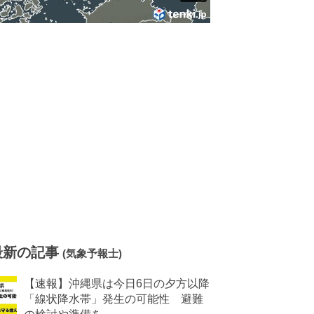
最新の記事
(気象予報士)
【速報】沖縄県は今日6日の夕方以降
「線状降水帯」発生の可能性 避難