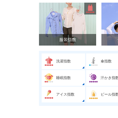
服装指数
洗濯指数
傘指数
睡眠指数
汗かき指
アイス指数
ビール指