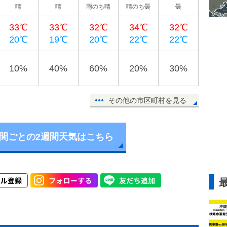
晴
晴
雨のち晴
晴のち曇
曇
33℃
33℃
32℃
34℃
32℃
20℃
19℃
20℃
22℃
22℃
10%
40%
60%
20%
30%
その他の市区町村を見る
時間ごとの2週間天気はこちら