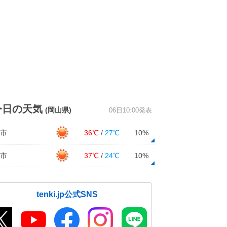
今日の天気
(岡山県)
06日10:00発表
市
36℃
/
27℃
10%
市
37℃
/
24℃
10%
tenki.jp公式SNS