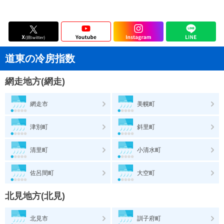
道東の冷房指数
網走地方(網走)
網走市
美幌町
津別町
斜里町
清里町
小清水町
佐呂間町
大空町
北見地方(北見)
北見市
訓子府町