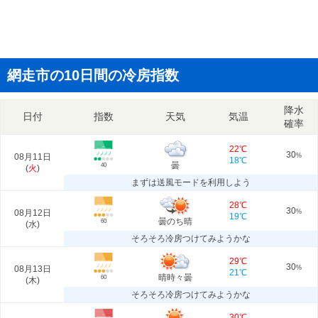
網走市の10日間の冷房指数
降水
日付
指数
天気
気温
確率
22℃
30
08月11日
%
18℃
曇
40
(
火
)
まずは送風モードを利用しよう
28℃
30
08月12日
%
19℃
曇のち晴
60
(
水
)
そろそろ冷房つけてみようかな
29℃
30
08月13日
%
21℃
晴時々曇
60
(
木
)
そろそろ冷房つけてみようかな
30℃