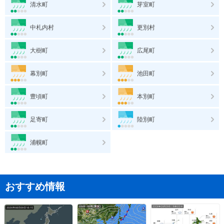
清水町
芽室町
中札内村
更別村
大樹町
広尾町
幕別町
池田町
豊頃町
本別町
足寄町
陸別町
浦幌町
おすすめ情報