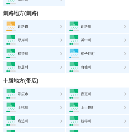
釧路地方(釧路)
釧路市
釧路町
厚岸町
浜中町
標茶町
弟子屈町
鶴居村
白糠町
十勝地方(帯広)
帯広市
音更町
士幌町
上士幌町
鹿追町
新得町