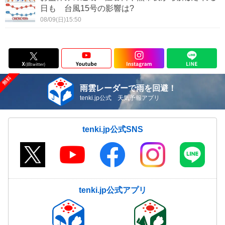
日も 台風15号の影響は?
08/09(日)15:50
雨雲レーダーで雨を回避！
tenki.jp公式 天気予報アプリ
tenki.jp公式SNS
tenki.jp公式アプリ