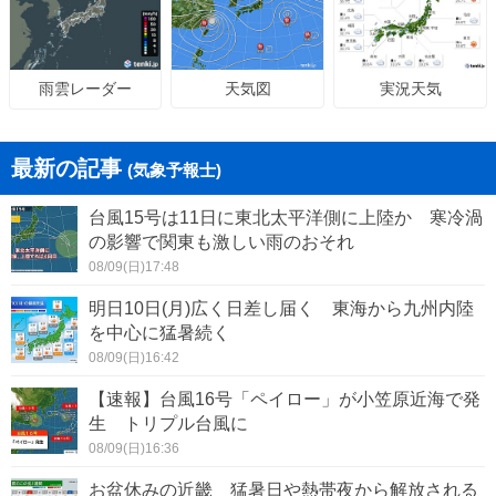
天気図
実況天気
雨雲レーダー
最新の記事
(気象予報士)
台風15号は11日に東北太平洋側に上陸か 寒冷渦
の影響で関東も激しい雨のおそれ
08/09(日)17:48
明日10日(月)広く日差し届く 東海から九州内陸
を中心に猛暑続く
08/09(日)16:42
【速報】台風16号「ペイロー」が小笠原近海で発
生 トリプル台風に
08/09(日)16:36
お盆休みの近畿 猛暑日や熱帯夜から解放される