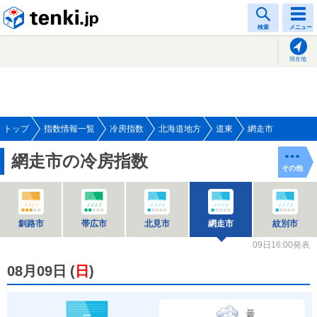
tenki.jp
検索
メニュー
現在地
トップ
指数情報一覧
冷房指数
北海道地方
道東
網走市
網走市の冷房指数
その他
釧路市
帯広市
北見市
網走市
紋別市
09日16:00発表
08月09日
(
日
)
曇