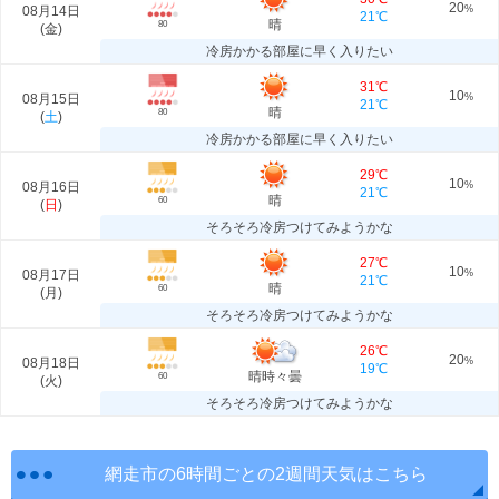
20
08月14日
%
21℃
晴
80
(
金
)
冷房かかる部屋に早く入りたい
31℃
10
08月15日
%
21℃
晴
80
(
土
)
冷房かかる部屋に早く入りたい
29℃
10
08月16日
%
21℃
晴
60
(
日
)
そろそろ冷房つけてみようかな
27℃
10
08月17日
%
21℃
晴
60
(
月
)
そろそろ冷房つけてみようかな
26℃
20
08月18日
%
19℃
晴時々曇
60
(
火
)
そろそろ冷房つけてみようかな
網走市の6時間ごとの2週間天気はこちら