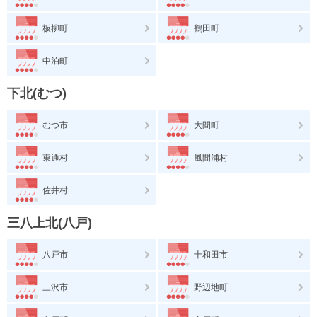
板柳町
鶴田町
中泊町
下北(むつ)
むつ市
大間町
東通村
風間浦村
佐井村
三八上北(八戸)
八戸市
十和田市
三沢市
野辺地町