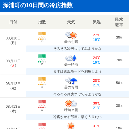
深浦町の10日間の冷房指数
降水
日付
指数
天気
気温
確率
27℃
30
08月10日
%
19℃
曇のち晴
60
(
月
)
そろそろ冷房つけてみようかな
24℃
70
08月11日
%
19℃
曇一時雨
40
(
火
)
まずは送風モードを利用しよう
28℃
50
08月12日
%
21℃
曇のち雨
60
(
水
)
そろそろ冷房つけてみようかな
30℃
30
08月13日
%
21℃
晴時々曇
80
(
木
)
冷房かかる部屋に早く入りたい
31℃
10
%