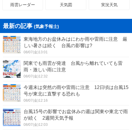
天気図
実況天気
雨雲レーダー
最新の記事
(気象予報士)
東海地方のお盆休みはにわか雨や雷雨に注意 厳
しい暑さは続く 台風の影響は?
08/07(金)13:01
関東でも雨雲が発達 台風から離れていても雷
雨・激しい雨に注意
08/07(金)12:32
今週末は突然の雨や雷雨に注意 12日頃は台風15
号が東北に直撃する恐れも
08/07(金)12:16
台風15号の影響でお盆休みの週は関東や東北で雨
が続く 2週間天気予報
08/07(金)12:03