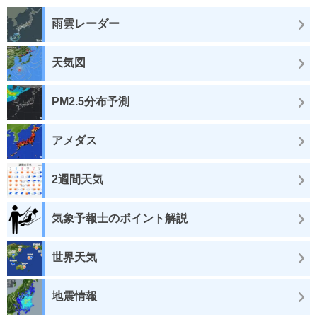
雨雲レーダー
天気図
PM2.5分布予測
アメダス
2週間天気
気象予報士のポイント解説
世界天気
地震情報