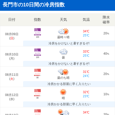
長門市の10日間の冷房指数
降水
日付
指数
天気
気温
確率
34℃
20
08月09日
%
25℃
曇時々晴
100
(
日
)
冷房をかけないと暑すぎるぞ!
33℃
40
08月10日
%
25℃
曇
100
(
月
)
冷房をかけないと暑すぎるぞ!
31℃
20
08月11日
%
24℃
曇のち晴
80
(
火
)
冷房かかる部屋に早く入りたい
32℃
10
08月12日
%
23℃
晴
80
(
水
)
冷房かかる部屋に早く入りたい
34℃
20
%