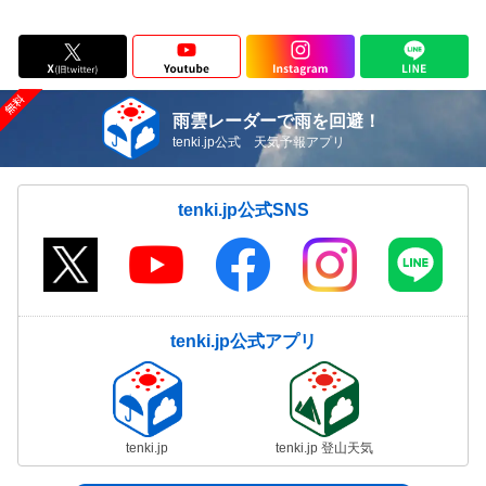
雨雲レーダーで雨を回避！
tenki.jp公式 天気予報アプリ
tenki.jp公式SNS
tenki.jp公式アプリ
tenki.jp
tenki.jp 登山天気