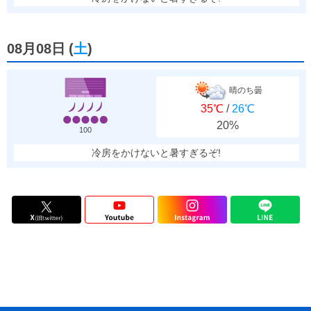
08月08日
(
土
)
晴のち曇
35℃
/
26℃
20%
100
冷房をかけないと暑すぎるぞ!