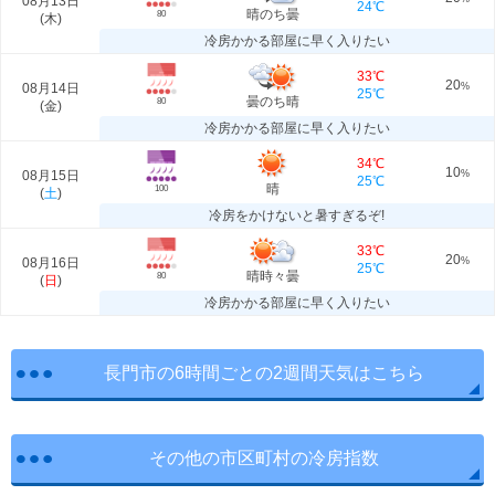
08月13日
24℃
晴のち曇
80
(
木
)
冷房かかる部屋に早く入りたい
33℃
20
08月14日
%
25℃
曇のち晴
80
(
金
)
冷房かかる部屋に早く入りたい
34℃
10
08月15日
%
25℃
晴
100
(
土
)
冷房をかけないと暑すぎるぞ!
33℃
20
08月16日
%
25℃
晴時々曇
80
(
日
)
冷房かかる部屋に早く入りたい
長門市の6時間ごとの2週間天気はこちら
その他の市区町村の冷房指数