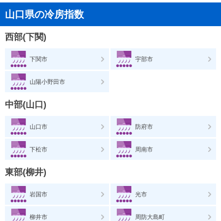
山口県の冷房指数
西部(下関)
下関市
宇部市
山陽小野田市
中部(山口)
山口市
防府市
下松市
周南市
東部(柳井)
岩国市
光市
柳井市
周防大島町