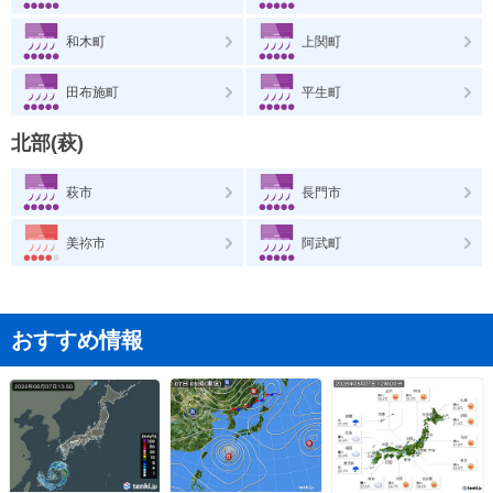
和木町
上関町
田布施町
平生町
北部(萩)
萩市
長門市
美祢市
阿武町
おすすめ情報