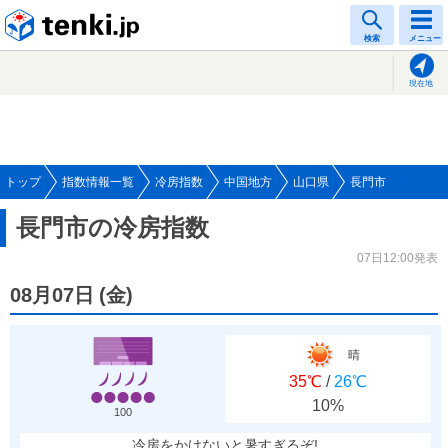
tenki.jp
検索
メニュー
現在地
トップ
指数情報一覧
冷房指数
中国地方
山口県
長門市
長門市の冷房指数
07日12:00発表
08月07日
(
金
)
晴
35℃
/
26℃
10%
100
冷房をかけないと暑すぎるぞ!