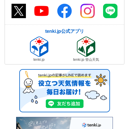
tenki.jp公式アプリ
tenki.jp
tenki.jp 登山天気