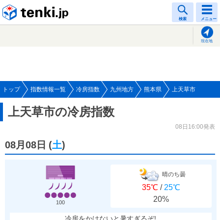
tenki.jp
検索
メニュー
現在地
トップ
指数情報一覧
冷房指数
九州地方
熊本県
上天草市
上天草市の冷房指数
08日16:00発表
08月08日
(
土
)
晴のち曇
35℃
/
25℃
20%
100
冷房をかけないと暑すぎるぞ!