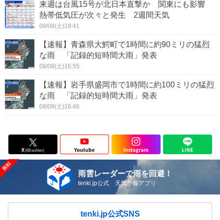
来週は台風15号が北日本直撃か 関東にも影響
熱帯低気圧が次々と発生 2週間天気
08/08(土)18:41
【速報】青森県大鰐町で1時間に約90ミリの猛烈
な雨 「記録的短時間大雨」発表
08/08(土)16:55
【速報】岩手県盛岡市で1時間に約100ミリの猛烈
な雨 「記録的短時間大雨」発表
08/08(土)16:46
雨雲レーダーで雨を回避！
tenki.jp公式 天気予報アプリ
tenki.jp公式SNS