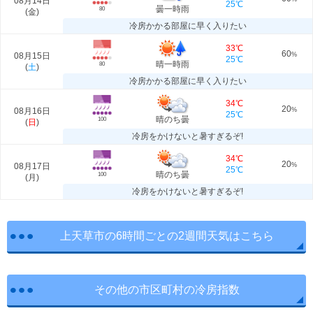
08月14日
25℃
曇一時雨
80
(
金
)
冷房かかる部屋に早く入りたい
33℃
60
08月15日
%
25℃
晴一時雨
80
(
土
)
冷房かかる部屋に早く入りたい
34℃
20
08月16日
%
25℃
晴のち曇
100
(
日
)
冷房をかけないと暑すぎるぞ!
34℃
20
08月17日
%
25℃
晴のち曇
100
(
月
)
冷房をかけないと暑すぎるぞ!
上天草市の6時間ごとの2週間天気はこちら
その他の市区町村の冷房指数