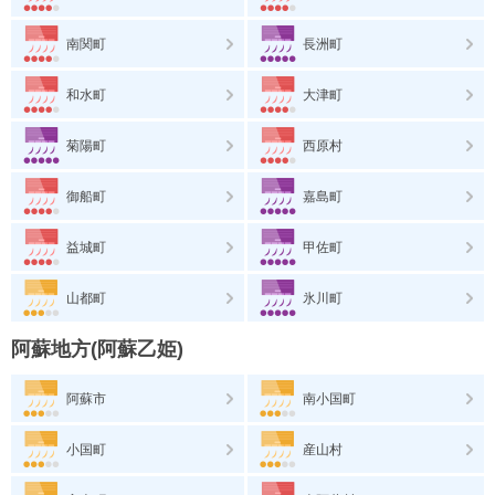
南関町
長洲町
和水町
大津町
菊陽町
西原村
御船町
嘉島町
益城町
甲佐町
山都町
氷川町
阿蘇地方(阿蘇乙姫)
阿蘇市
南小国町
小国町
産山村