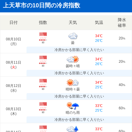
上天草市の10日間の冷房指数
降水
日付
指数
天気
気温
確率
34℃
20
08月10日
%
26℃
曇
80
(
月
)
冷房かかる部屋に早く入りたい
34℃
20
08月11日
%
26℃
曇時々晴
80
(
火
)
冷房かかる部屋に早く入りたい
34℃
40
08月12日
%
25℃
晴時々曇
80
(
水
)
冷房かかる部屋に早く入りたい
33℃
60
08月13日
%
25℃
晴のち雨
80
(
木
)
冷房かかる部屋に早く入りたい
33℃
60
%