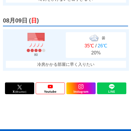
08月09日
(
日
)
曇
35℃
/
26℃
20%
80
冷房かかる部屋に早く入りたい