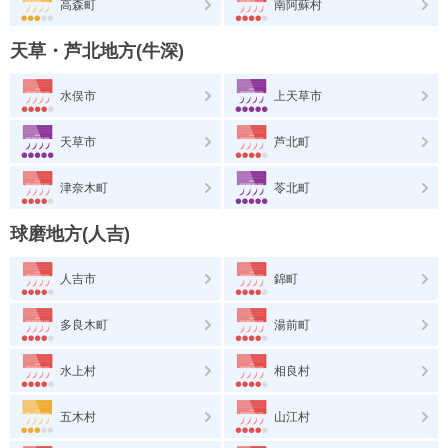
高森町
南阿蘇村
天草・芦北地方(牛深)
水俣市
上天草市
天草市
芦北町
津奈木町
苓北町
球磨地方(人吉)
人吉市
錦町
多良木町
湯前町
水上村
相良村
五木村
山江村