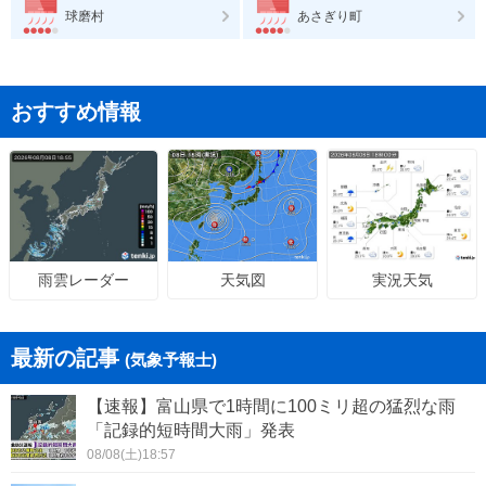
球磨村
あさぎり町
おすすめ情報
天気図
実況天気
雨雲レーダー
最新の記事
(気象予報士)
【速報】富山県で1時間に100ミリ超の猛烈な雨
「記録的短時間大雨」発表
08/08(土)18:57