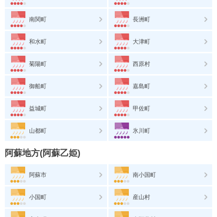
南関町
長洲町
和水町
大津町
菊陽町
西原村
御船町
嘉島町
益城町
甲佐町
山都町
氷川町
阿蘇地方(阿蘇乙姫)
阿蘇市
南小国町
小国町
産山村