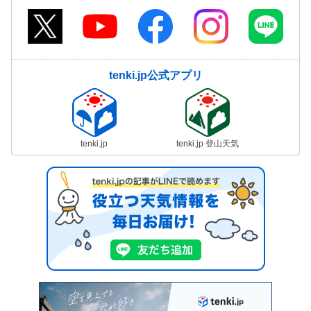
tenki.jp公式アプリ
tenki.jp
tenki.jp 登山天気