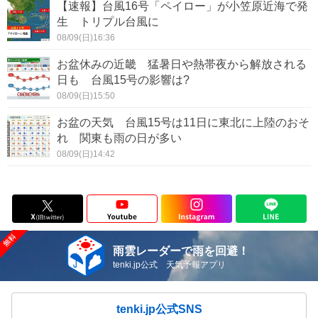
【速報】台風16号「ペイロー」が小笠原近海で発
生 トリプル台風に
08/09(日)16:36
お盆休みの近畿 猛暑日や熱帯夜から解放される
日も 台風15号の影響は?
08/09(日)15:50
お盆の天気 台風15号は11日に東北に上陸のおそ
れ 関東も雨の日が多い
08/09(日)14:42
雨雲レーダーで雨を回避！
tenki.jp公式 天気予報アプリ
tenki.jp公式SNS