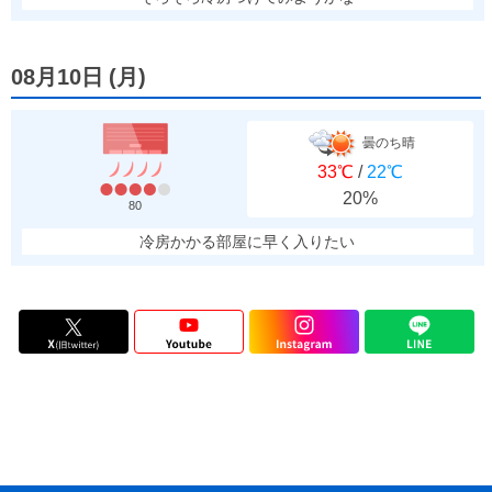
08月10日
(
月
)
曇のち晴
33℃
/
22℃
20%
80
冷房かかる部屋に早く入りたい