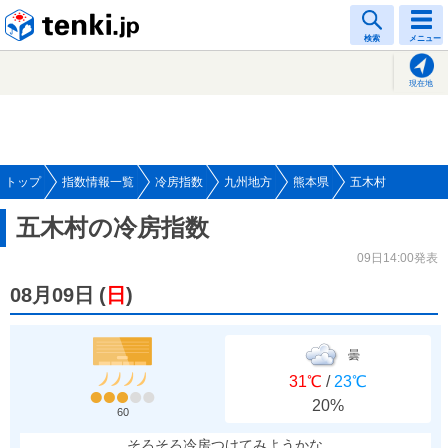
tenki.jp
検索
メニュー
現在地
トップ
指数情報一覧
冷房指数
九州地方
熊本県
五木村
五木村の冷房指数
09日14:00発表
08月09日
(
日
)
曇
31℃
/
23℃
20%
60
そろそろ冷房つけてみようかな