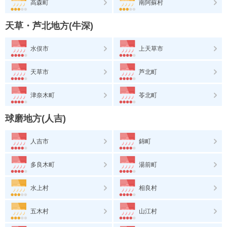
高森町
南阿蘇村
天草・芦北地方(牛深)
水俣市
上天草市
天草市
芦北町
津奈木町
苓北町
球磨地方(人吉)
人吉市
錦町
多良木町
湯前町
水上村
相良村
五木村
山江村