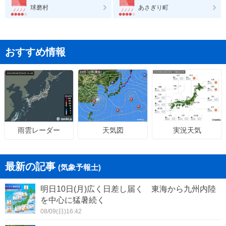
球磨村
あさぎり町
おすすめ情報
天気図
実況天気
雨雲レーダー
最新の記事
(気象予報士)
明日10日(月)広く日差し届く 東海から九州内陸
を中心に猛暑続く
08/09(日)16:42