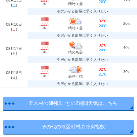
08月15日
20℃
晴時々曇
80
(
土
)
冷房かかる部屋に早く入りたい
32℃
20
08月16日
%
20℃
晴時々曇
80
(
日
)
冷房かかる部屋に早く入りたい
32℃
40
08月17日
%
20℃
晴のち曇
80
(
月
)
冷房かかる部屋に早く入りたい
32℃
30
08月18日
%
21℃
曇時々晴
80
(
火
)
冷房かかる部屋に早く入りたい
五木村の6時間ごとの2週間天気はこちら
その他の市区町村の冷房指数