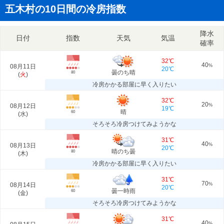
五木村の10日間の冷房指数
降水
日付
指数
天気
気温
確率
32℃
40
08月11日
%
20℃
曇のち晴
80
(
火
)
冷房かかる部屋に早く入りたい
32℃
20
08月12日
%
19℃
晴
60
(
水
)
そろそろ冷房つけてみようかな
31℃
40
08月13日
%
20℃
晴のち曇
80
(
木
)
冷房かかる部屋に早く入りたい
31℃
70
08月14日
%
20℃
曇一時雨
60
(
金
)
そろそろ冷房つけてみようかな
31℃
40
%