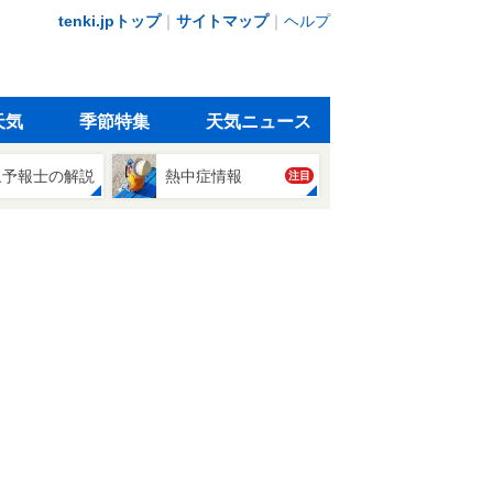
tenki.jpトップ
｜
サイトマップ
｜
ヘルプ
天気
季節特集
天気ニュース
象予報士の解説
熱中症情報
注目