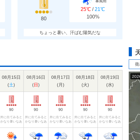
暴風雨
25℃
/
21℃
100%
80
ちょっと暑い、汗ばむ陽気だな
衛
08月15日
08月16日
08月17日
08月18日
08月19日
(
土
)
(
日
)
(
月
)
(
火
)
(
水
)
90
90
90
90
90
外に出てみると
外に出てみると
外に出てみると
外に出てみると
外に出てみると
かなり暑いなあ
かなり暑いなあ
かなり暑いなあ
かなり暑いなあ
かなり暑いなあ