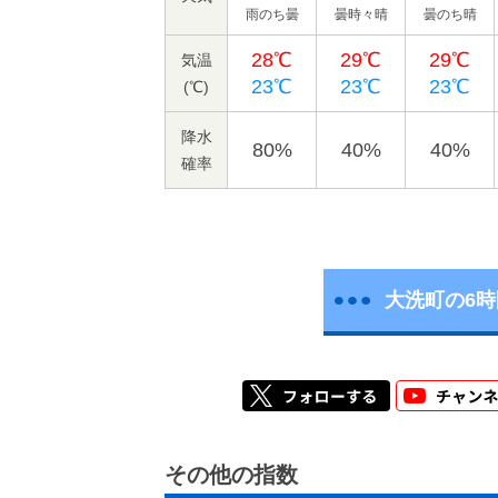
雨のち曇
曇時々晴
曇のち晴
28℃
29℃
29℃
気温
23℃
23℃
23℃
(℃)
降水
80%
40%
40%
確率
大洗町の6
その他の指数