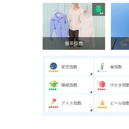
服装指数
星空指数
傘指数
睡眠指数
汗かき指
アイス指数
ビール指