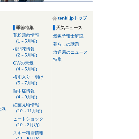
tenki.jpトップ
季節特集
天気ニュース
花粉飛散情報
気象予報士解説
(1～5月頃)
暮らしの話題
桜開花情報
放送局のニュース
(2～5月頃)
特集
GWの天気
(4～5月頃)
梅雨入り・明け
(5～7月頃)
熱中症情報
(4～9月頃)
紅葉見頃情報
天気
(10～11月頃)
ヒートショック
(10～3月頃)
スキー積雪情報
(11～5月頃)