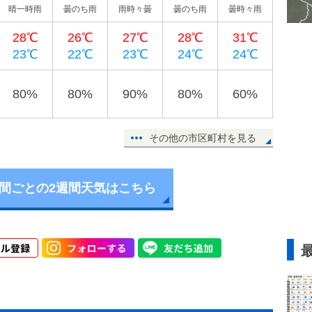
晴一時雨
曇のち雨
雨時々曇
曇のち雨
曇時々雨
28℃
26℃
27℃
28℃
31℃
23℃
22℃
23℃
24℃
24℃
80%
80%
90%
80%
60%
その他の市区町村を見る
時間ごとの2週間天気はこちら