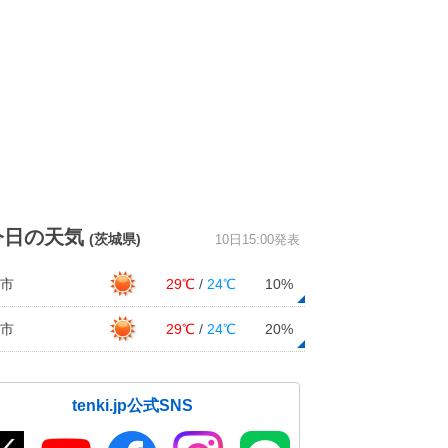
今日の天気
(茨城県)
10日15:00発表
市
29℃
/
24℃
10%
市
29℃
/
24℃
20%
tenki.jp公式SNS