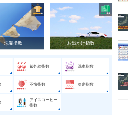
洗濯指数
お出かけ指数
紫外線指数
洗車指数
数
不快指数
冷房指数
アイスコーヒー
数
指数