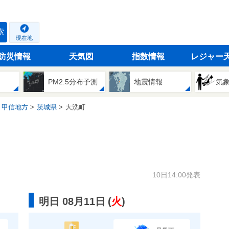
索
現在地
防災情報
天気図
指数情報
レジャー
PM2.5分布予測
地震情報
気
・甲信地方
茨城県
大洗町
10日14:00発表
明日 08月11日
(
火
)