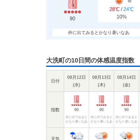
晴
28℃
/
24℃
10%
90
外に出てみるとかなり暑いなあ
大洗町の10日間の体感温度指数
08月12日
08月13日
08月14日
日付
(
水
)
(
木
)
(
金
)
指数
90
90
90
外に出てみると
外に出てみると
外に出てみると
かなり暑いなあ
かなり暑いなあ
かなり暑いなあ
天気