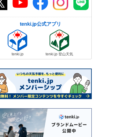
tenki.jp公式アプリ
tenki.jp
tenki.jp 登山天気