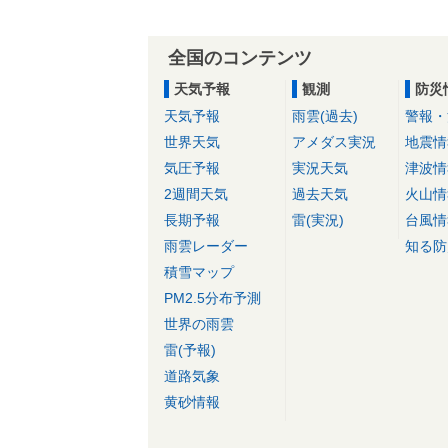
全国のコンテンツ
天気予報
観測
防災
天気予報
雨雲(過去)
警報・
世界天気
アメダス実況
地震情
気圧予報
実況天気
津波情
2週間天気
過去天気
火山情
長期予報
雷(実況)
台風情
雨雲レーダー
知る防
積雪マップ
PM2.5分布予測
世界の雨雲
雷(予報)
道路気象
黄砂情報