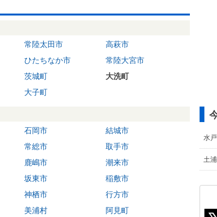
常陸太田市
高萩市
ひたちなか市
常陸大宮市
茨城町
大洗町
大子町
石岡市
結城市
水戸
常総市
取手市
土浦
鹿嶋市
潮来市
坂東市
稲敷市
神栖市
行方市
美浦村
阿見町