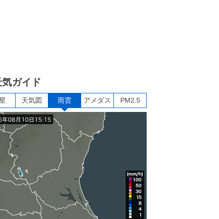
天気ガイド
星
天気図
雨雲
アメダス
PM2.5