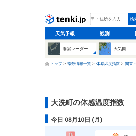
tenki.jp
検
天気予報
観測
雨雲レーダー
天気図
トップ
指数情報一覧
体感温度指数
関東
大洗町の体感温度指数
今日 08月10日
(
月
)