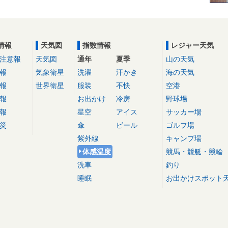
情報
天気図
指数情報
レジャー天気
注意報
天気図
通年
夏季
山の天気
報
気象衛星
洗濯
汗かき
海の天気
報
世界衛星
服装
不快
空港
報
お出かけ
冷房
野球場
報
星空
アイス
サッカー場
災
傘
ビール
ゴルフ場
紫外線
キャンプ場
体感温度
競馬・競艇・競輪
洗車
釣り
睡眠
お出かけスポット