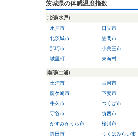
茨城県の体感温度指数
北部(水戸)
水戸市
日立市
北茨城市
笠間市
那珂市
小美玉市
城里町
東海村
南部(土浦)
土浦市
古河市
龍ケ崎市
下妻市
牛久市
つくば市
守谷市
筑西市
かすみがうら市
桜川市
鉾田市
つくばみらい市