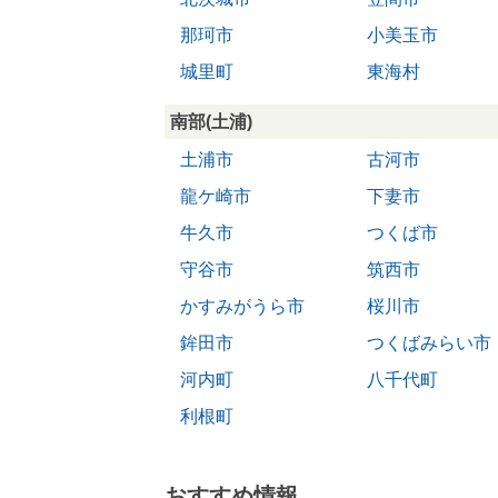
那珂市
小美玉市
城里町
東海村
南部(土浦)
土浦市
古河市
龍ケ崎市
下妻市
牛久市
つくば市
守谷市
筑西市
かすみがうら市
桜川市
鉾田市
つくばみらい市
河内町
八千代町
利根町
おすすめ情報