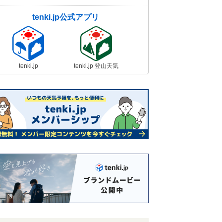
tenki.jp公式アプリ
tenki.jp
tenki.jp 登山天気