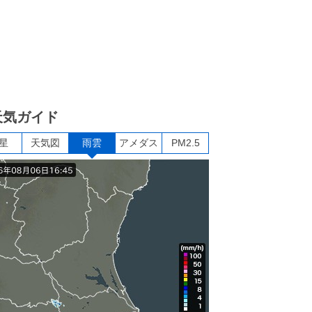
天気ガイド
星
天気図
雨雲
アメダス
PM2.5