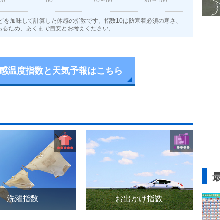
50
60
70～80
90～100
どを加味して計算した体感の指数です。指数10は防寒着必須の寒さ、
あるため、あくまで目安とお考えください。
感温度指数と天気予報はこちら
洗濯指数
お出かけ指数