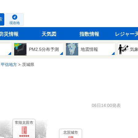
索
現在地
防災情報
天気図
指数情報
レジャー
PM2.5分布予測
地震情報
気
・甲信地方
茨城県
06日14:00発表
常陸太田市
北茨城市