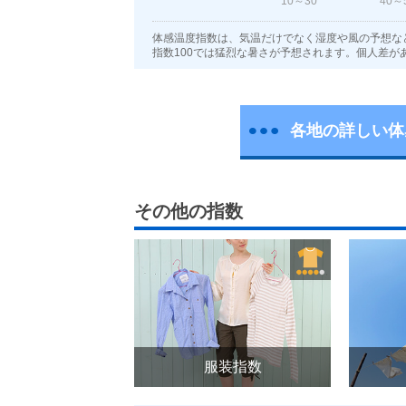
10～30
40～
体感温度指数は、気温だけでなく湿度や風の予想な
指数100では猛烈な暑さが予想されます。個人差が
各地の詳しい体
その他の指数
服装指数