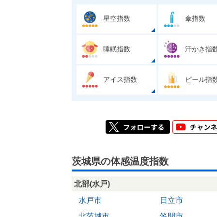
星空指数
傘指数
睡眠指数
汗かき指
アイス指数
ビール指
茨城県の体感温度指数
北部(水戸)
水戸市
日立市
北茨城市
笠間市