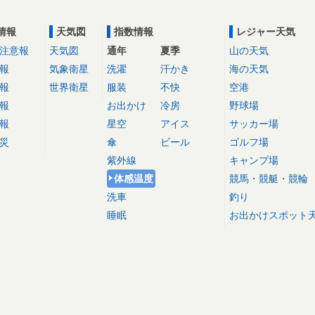
情報
天気図
指数情報
レジャー天気
注意報
天気図
通年
夏季
山の天気
報
気象衛星
洗濯
汗かき
海の天気
報
世界衛星
服装
不快
空港
報
お出かけ
冷房
野球場
報
星空
アイス
サッカー場
災
傘
ビール
ゴルフ場
紫外線
キャンプ場
体感温度
競馬・競艇・競輪
洗車
釣り
睡眠
お出かけスポット