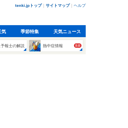
tenki.jpトップ
｜
サイトマップ
｜
ヘルプ
天気
季節特集
天気ニュース
象予報士の解説
熱中症情報
注目