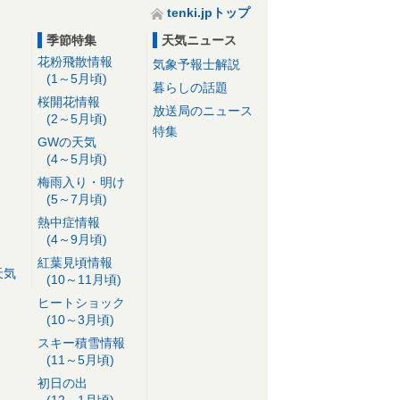
tenki.jpトップ
季節特集
天気ニュース
花粉飛散情報
気象予報士解説
(1～5月頃)
暮らしの話題
桜開花情報
放送局のニュース
(2～5月頃)
特集
GWの天気
(4～5月頃)
梅雨入り・明け
(5～7月頃)
熱中症情報
(4～9月頃)
紅葉見頃情報
天気
(10～11月頃)
ヒートショック
(10～3月頃)
スキー積雪情報
(11～5月頃)
初日の出