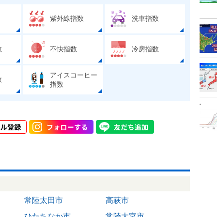
紫外線指数
洗車指数
数
不快指数
冷房指数
アイスコーヒー
数
指数
常陸太田市
高萩市
ひたちなか市
常陸大宮市