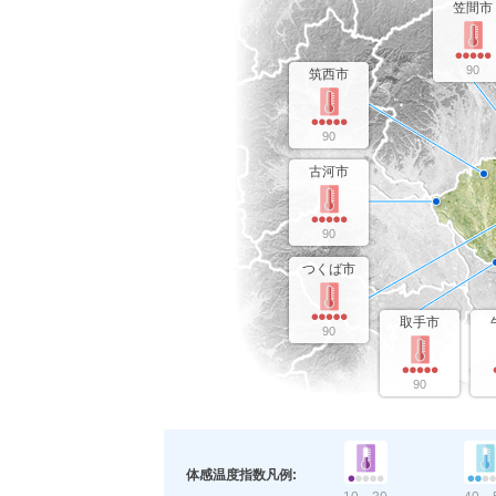
笠間市
90
筑西市
90
古河市
90
つくば市
取手市
90
90
体感温度指数凡例: