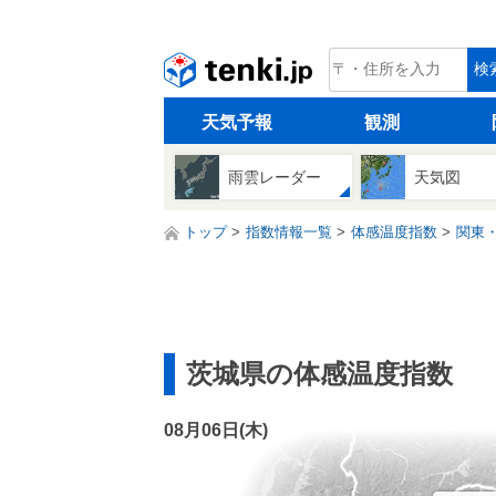
tenki.jp
検
天気予報
観測
雨雲レーダー
天気図
トップ
指数情報一覧
体感温度指数
関東
茨城県の体感温度指数
08月06日(
木
)