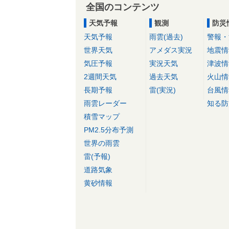
全国のコンテンツ
天気予報
観測
防災
天気予報
雨雲(過去)
警報・
世界天気
アメダス実況
地震情
気圧予報
実況天気
津波情
2週間天気
過去天気
火山情
長期予報
雷(実況)
台風情
雨雲レーダー
知る防
積雪マップ
PM2.5分布予測
世界の雨雲
雷(予報)
道路気象
黄砂情報