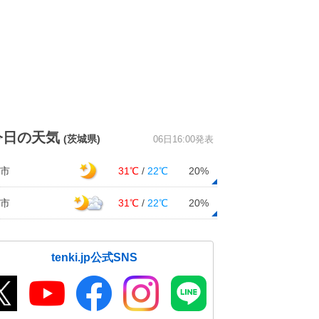
今日の天気
(茨城県)
06日16:00発表
市
31℃
/
22℃
20%
市
31℃
/
22℃
20%
tenki.jp公式SNS