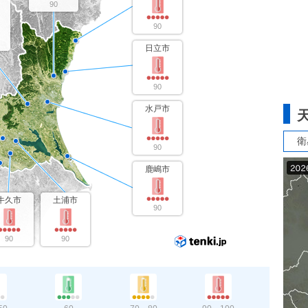
90
90
日立市
90
水戸市
衛
90
鹿嶋市
牛久市
土浦市
90
90
90