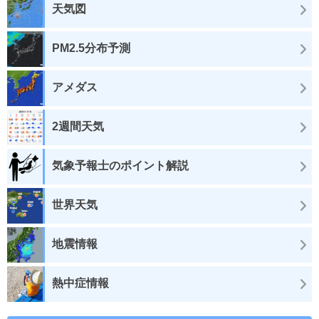
天気図
PM2.5分布予測
アメダス
2週間天気
気象予報士のポイント解説
世界天気
地震情報
熱中症情報