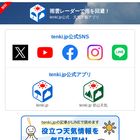
雨雲レーダーで雨を回避！
tenki.jp公式 天気予報アプリ
tenki.jp公式SNS
tenki.jp公式アプリ
tenki.jp
tenki.jp 登山天気