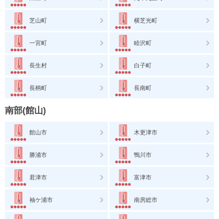
芝山町
横芝光町
一宮町
睦沢町
長生村
白子町
長柄町
長南町
南部(館山)
館山市
木更津市
勝浦市
鴨川市
君津市
富津市
袖ケ浦市
南房総市