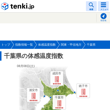
tenki.jp
検索
メニュー
現在地
トップ
指数情報一覧
体感温度指数
関東・甲信地方
千葉県
千葉県の体感温度指数
08月08日(
土
)
成田市
銚子市
浦安市
千葉市