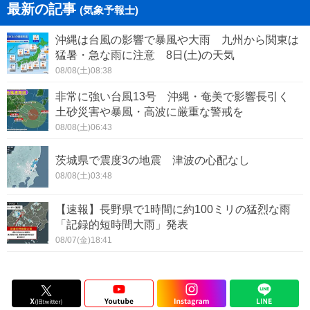
最新の記事
(気象予報士)
沖縄は台風の影響で暴風や大雨 九州から関東は
猛暑・急な雨に注意 8日(土)の天気
08/08(土)08:38
非常に強い台風13号 沖縄・奄美で影響長引く
土砂災害や暴風・高波に厳重な警戒を
08/08(土)06:43
茨城県で震度3の地震 津波の心配なし
08/08(土)03:48
【速報】長野県で1時間に約100ミリの猛烈な雨
「記録的短時間大雨」発表
08/07(金)18:41