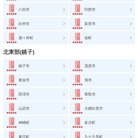
八街市
印西市
白井市
富里市
酒々井町
栄町
北東部(銚子)
銚子市
茂原市
東金市
旭市
匝瑳市
香取市
山武市
大網白里市
神崎町
多古町
東庄町
九十九里町