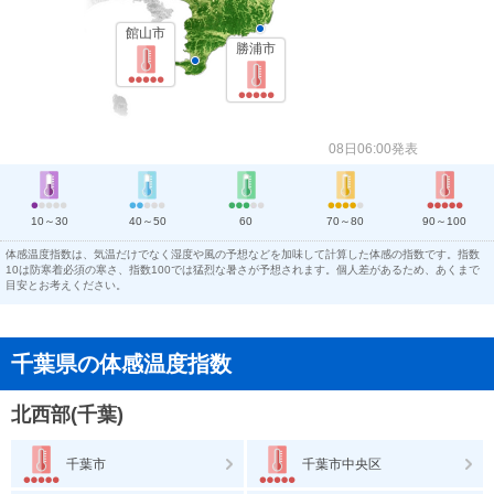
館山市
勝浦市
08日06:00発表
10～30
40～50
60
70～80
90～100
体感温度指数は、気温だけでなく湿度や風の予想などを加味して計算した体感の指数です。指数
10は防寒着必須の寒さ、指数100では猛烈な暑さが予想されます。個人差があるため、あくまで
目安とお考えください。
千葉県の体感温度指数
北西部(千葉)
千葉市
千葉市中央区