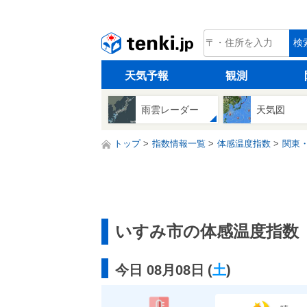
tenki.jp
検
天気予報
観測
雨雲レーダー
天気図
トップ
指数情報一覧
体感温度指数
関東
いすみ市の体感温度指数
今日 08月08日
(
土
)