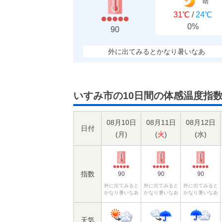
晴
31℃
/
24℃
0%
90
外に出てみるとかなり暑いなあ
いすみ市の10日間の体感温度指
08月10日
08月11日
08月12日
日付
(
月
)
(
火
)
(
水
)
指数
90
90
90
外に出てみると
外に出てみると
外に出てみると
かなり暑いなあ
かなり暑いなあ
かなり暑いなあ
天気