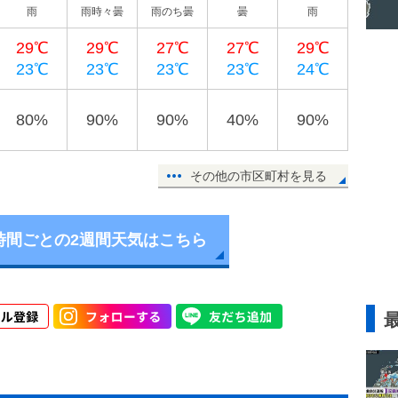
雨
雨時々曇
雨のち曇
曇
雨
29℃
29℃
27℃
27℃
29℃
23℃
23℃
23℃
23℃
24℃
80%
90%
90%
40%
90%
その他の市区町村を見る
時間ごとの2週間天気はこちら