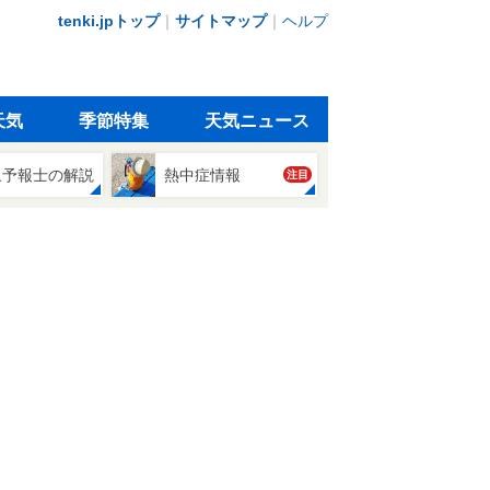
tenki.jpトップ
｜
サイトマップ
｜
ヘルプ
天気
季節特集
天気ニュース
象予報士の解説
熱中症情報
注目