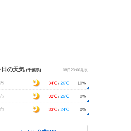
今日の天気
(千葉県)
08日20:00発表
市
34℃
/
26℃
10%
市
32℃
/
25℃
0%
市
33℃
/
24℃
0%