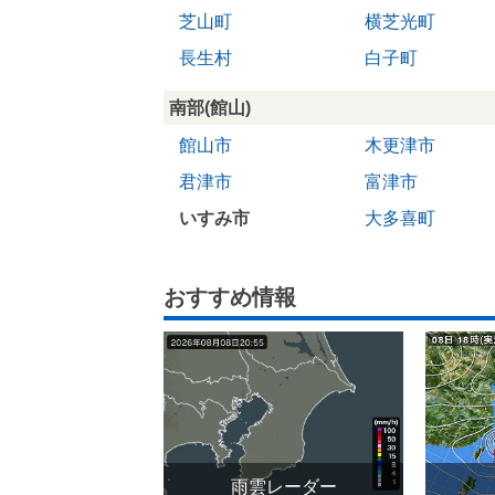
芝山町
横芝光町
長生村
白子町
南部(館山)
館山市
木更津市
君津市
富津市
いすみ市
大多喜町
おすすめ情報
雨雲レーダー