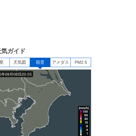
天気ガイド
星
天気図
雨雲
アメダス
PM2.5