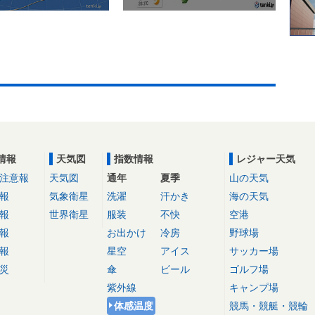
情報
天気図
指数情報
レジャー天気
注意報
天気図
通年
夏季
山の天気
報
気象衛星
洗濯
汗かき
海の天気
報
世界衛星
服装
不快
空港
報
お出かけ
冷房
野球場
報
星空
アイス
サッカー場
災
傘
ビール
ゴルフ場
紫外線
キャンプ場
体感温度
競馬・競艇・競輪