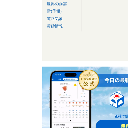
世界の雨雲
雷(予報)
道路気象
黄砂情報