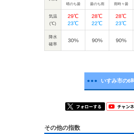
晴のち曇
曇のち雨
雨時々曇
29℃
28℃
28℃
気温
23℃
22℃
23℃
(℃)
降水
30%
90%
90%
確率
いすみ市の6
その他の指数