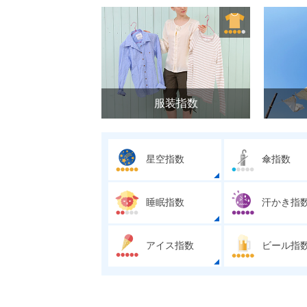
服装指数
星空指数
傘指数
睡眠指数
汗かき指
アイス指数
ビール指