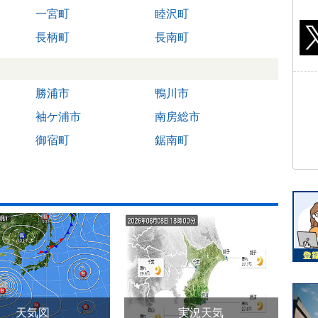
一宮町
睦沢町
長柄町
長南町
勝浦市
鴨川市
袖ケ浦市
南房総市
御宿町
鋸南町
天気図
実況天気