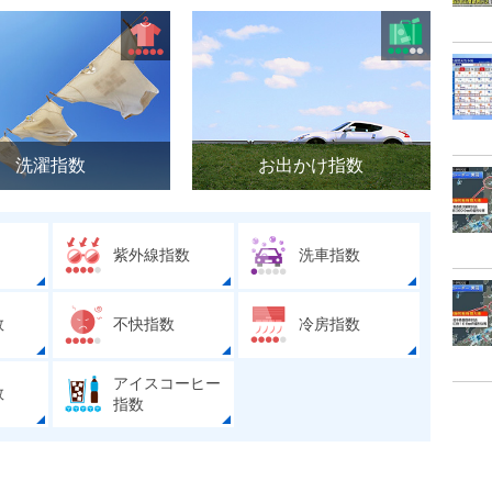
洗濯指数
お出かけ指数
紫外線指数
洗車指数
数
不快指数
冷房指数
アイスコーヒー
数
指数