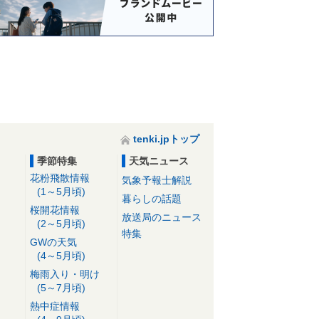
tenki.jpトップ
季節特集
天気ニュース
花粉飛散情報
気象予報士解説
(1～5月頃)
暮らしの話題
桜開花情報
放送局のニュース
(2～5月頃)
特集
GWの天気
(4～5月頃)
梅雨入り・明け
(5～7月頃)
熱中症情報