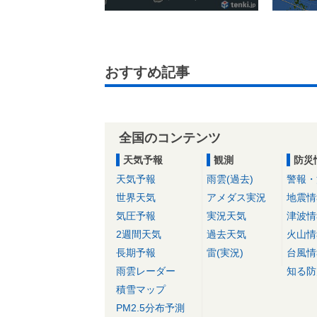
おすすめ記事
全国のコンテンツ
天気予報
観測
防災
天気予報
雨雲(過去)
警報・
世界天気
アメダス実況
地震情
気圧予報
実況天気
津波情
2週間天気
過去天気
火山情
長期予報
雷(実況)
台風情
雨雲レーダー
知る防
積雪マップ
PM2.5分布予測