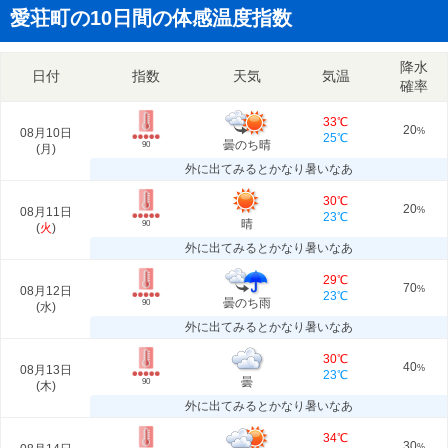
愛荘町の10日間の体感温度指数
降水
日付
指数
天気
気温
確率
33℃
20
08月10日
%
25℃
曇のち晴
90
(
月
)
外に出てみるとかなり暑いなあ
30℃
20
08月11日
%
23℃
晴
90
(
火
)
外に出てみるとかなり暑いなあ
29℃
70
08月12日
%
23℃
曇のち雨
90
(
水
)
外に出てみるとかなり暑いなあ
30℃
40
08月13日
%
23℃
曇
90
(
木
)
外に出てみるとかなり暑いなあ
34℃
30
%