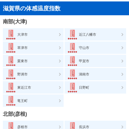
滋賀県の体感温度指数
南部(大津)
大津市
近江八幡市
草津市
守山市
栗東市
甲賀市
野洲市
湖南市
東近江市
日野町
竜王町
北部(彦根)
彦根市
長浜市