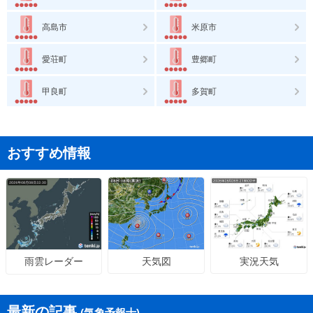
高島市
米原市
愛荘町
豊郷町
甲良町
多賀町
おすすめ情報
天気図
実況天気
雨雲レーダー
最新の記事
(気象予報士)