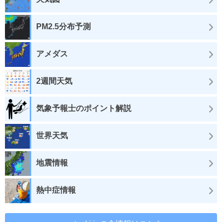
PM2.5分布予測
アメダス
2週間天気
気象予報士のポイント解説
世界天気
地震情報
熱中症情報