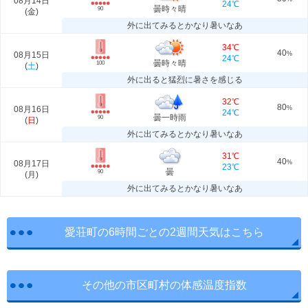
08月14日
24℃
曇時々晴
90
(
金
)
外に出てみるとかなり暑いなあ
34℃
40
08月15日
%
24℃
曇時々晴
100
(
土
)
外に出ると猛烈に暑さを感じる
32℃
80
08月16日
%
24℃
曇一時雨
90
(
日
)
外に出てみるとかなり暑いなあ
31℃
40
08月17日
%
23℃
曇
90
(
月
)
外に出てみるとかなり暑いなあ
愛荘町の6時間ごとの2週間天気はこちら
その他の市区町村の体感温度指数