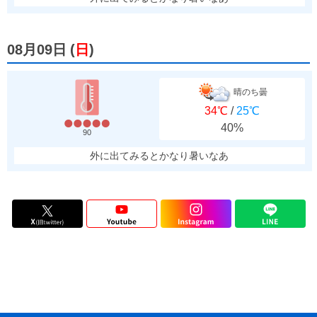
08月09日
(
日
)
晴のち曇
34℃
/
25℃
40%
90
外に出てみるとかなり暑いなあ