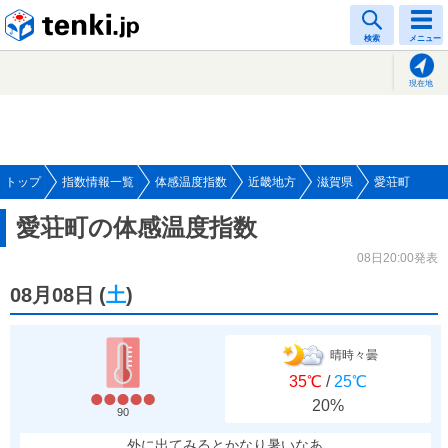
tenki.jp
検索
メニュー
現在地
トップ
指数情報一覧
体感温度指数
近畿地方
滋賀県
愛荘町
愛荘町の体感温度指数
08日20:00発表
08月08日
(
土
)
晴時々曇
35℃
/
25℃
20%
90
外に出てみるとかなり暑いなあ