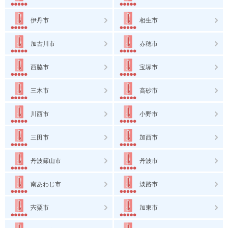
伊丹市
相生市
加古川市
赤穂市
西脇市
宝塚市
三木市
高砂市
川西市
小野市
三田市
加西市
丹波篠山市
丹波市
南あわじ市
淡路市
宍粟市
加東市