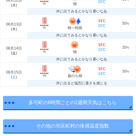
08月12日
20℃
晴
90
(
水
)
外に出てみるとかなり暑いなあ
34℃
50
08月13日
%
20℃
晴一時雨
90
(
木
)
外に出てみるとかなり暑いなあ
35℃
20
08月14日
%
22℃
晴
90
(
金
)
外に出てみるとかなり暑いなあ
35℃
30
08月15日
%
24℃
曇のち晴
100
(
土
)
外に出ると猛烈に暑さを感じる
多可町の6時間ごとの2週間天気はこちら
その他の市区町村の体感温度指数