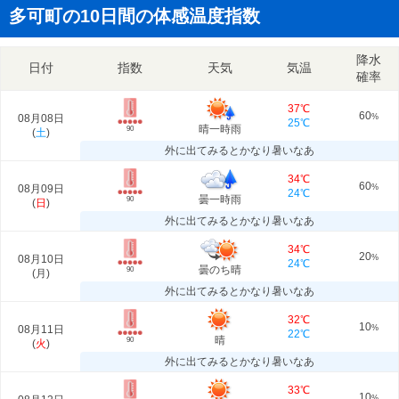
多可町の10日間の体感温度指数
降水
日付
指数
天気
気温
確率
37℃
60
08月08日
%
25℃
晴一時雨
90
(
土
)
外に出てみるとかなり暑いなあ
34℃
60
08月09日
%
24℃
曇一時雨
90
(
日
)
外に出てみるとかなり暑いなあ
34℃
20
08月10日
%
24℃
曇のち晴
90
(
月
)
外に出てみるとかなり暑いなあ
32℃
10
08月11日
%
22℃
晴
90
(
火
)
外に出てみるとかなり暑いなあ
33℃
10
%