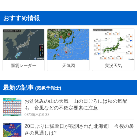
おすすめ情報
天気図
実況天気
雨雲レーダー
最新の記事
(気象予報士)
お盆休みの山の天気 山の日ごろには秋の気配
も 台風などの不確定要素に注意
08/06(木)16:38
20日ぶりに猛暑日が観測された北海道! 今後の暑
さの見通しは?