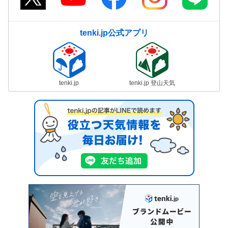
tenki.jp公式アプリ
tenki.jp
tenki.jp 登山天気