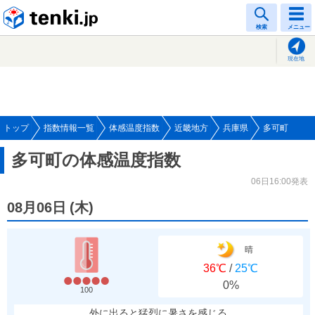
tenki.jp
検索
メニュー
現在地
トップ
指数情報一覧
体感温度指数
近畿地方
兵庫県
多可町
多可町の体感温度指数
06日16:00発表
08月06日
(
木
)
晴
36℃
/
25℃
0%
100
外に出ると猛烈に暑さを感じる