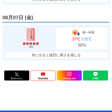
08月07日
(
金
)
晴一時雨
37℃
/
25℃
50%
100
外に出ると猛烈に暑さを感じる