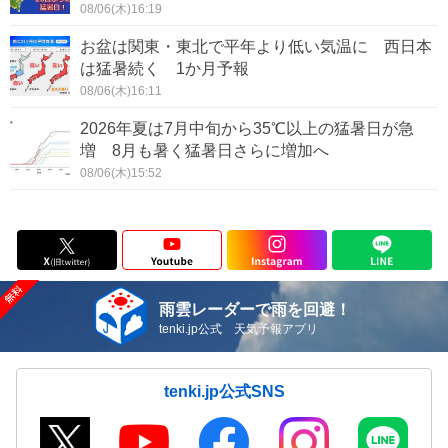
08/06(木)16:19
お盆は関東・東北で平年より低い気温に 西日本
は猛暑続く 1か月予報
08/06(木)16:11
2026年夏は7月中旬から35℃以上の猛暑日が急
増 8月も暑く猛暑日さらに増加へ
08/06(木)15:52
雨雲レーダーで雨を回避！
tenki.jp公式 天気予報アプリ
tenki.jp公式SNS