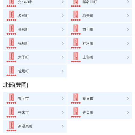
たつの市
猪名川町
多可町
稲美町
播磨町
市川町
福崎町
神河町
太子町
上郡町
佐用町
北部(豊岡)
豊岡市
養父市
朝来市
香美町
新温泉町