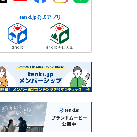
tenki.jp公式アプリ
tenki.jp
tenki.jp 登山天気