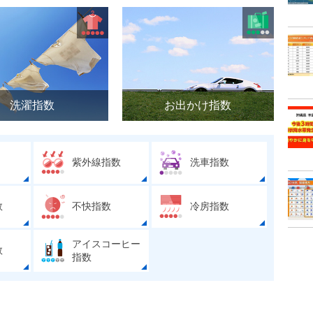
洗濯指数
お出かけ指数
紫外線指数
洗車指数
数
不快指数
冷房指数
アイスコーヒー
数
指数