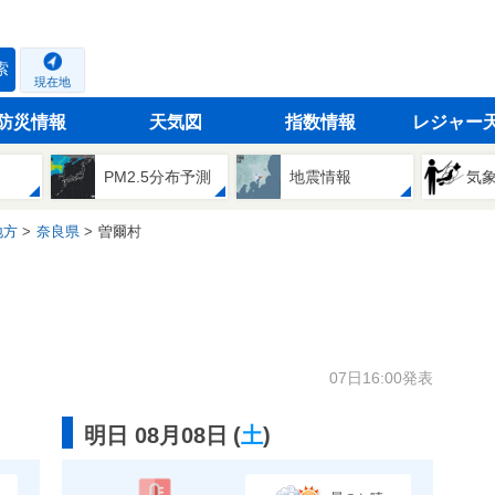
索
現在地
防災情報
天気図
指数情報
レジャー
PM2.5分布予測
地震情報
気
地方
奈良県
曽爾村
07日16:00発表
明日 08月08日
(
土
)