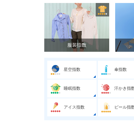
服装指数
星空指数
傘指数
睡眠指数
汗かき指
アイス指数
ビール指