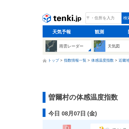
tenki.jp
検
天気予報
観測
雨雲レーダー
天気図
トップ
指数情報一覧
体感温度指数
近畿
曽爾村の体感温度指数
今日 08月07日
(
金
)