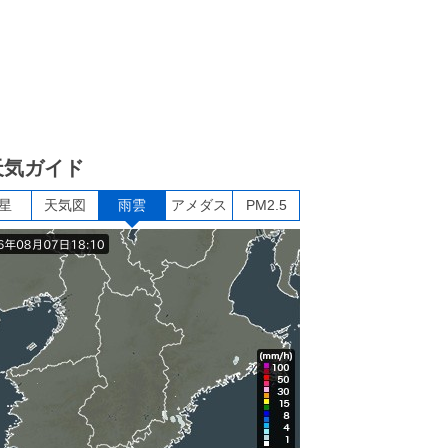
天気ガイド
星
天気図
雨雲
アメダス
PM2.5