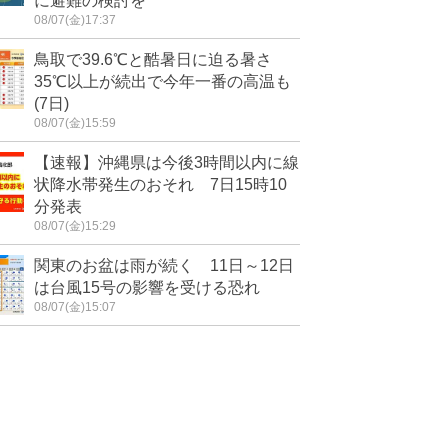
に避難の検討を
08/07(金)17:37
鳥取で39.6℃と酷暑日に迫る暑さ
35℃以上が続出で今年一番の高温も
(7日)
08/07(金)15:59
【速報】沖縄県は今後3時間以内に線
状降水帯発生のおそれ 7日15時10
分発表
08/07(金)15:29
関東のお盆は雨が続く 11日～12日
は台風15号の影響を受ける恐れ
08/07(金)15:07