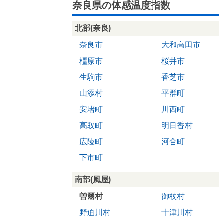
奈良県の体感温度指数
北部(奈良)
奈良市
大和高田市
橿原市
桜井市
生駒市
香芝市
山添村
平群町
安堵町
川西町
高取町
明日香村
広陵町
河合町
下市町
南部(風屋)
曽爾村
御杖村
野迫川村
十津川村