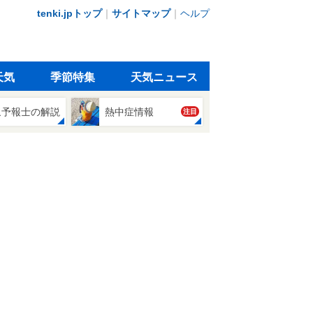
tenki.jpトップ
｜
サイトマップ
｜
ヘルプ
天気
季節特集
天気ニュース
象予報士の解説
熱中症情報
注目