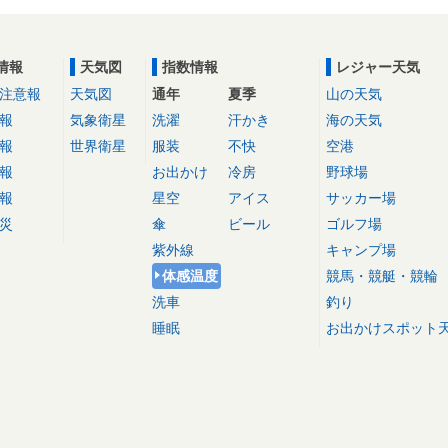
情報
天気図
指数情報
レジャー天気
注意報
天気図
通年
夏季
山の天気
報
気象衛星
洗濯
汗かき
海の天気
報
世界衛星
服装
不快
空港
報
お出かけ
冷房
野球場
報
星空
アイス
サッカー場
災
傘
ビール
ゴルフ場
紫外線
キャンプ場
体感温度
競馬・競艇・競輪
洗車
釣り
睡眠
お出かけスポット