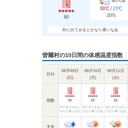
晴のち曇
30℃
/
23℃
20%
90
外に出てみるとかなり暑いなあ
曽爾村の10日間の体感温度指数
08月09日
08月10日
08月11日
日付
(
日
)
(
月
)
(
火
)
指数
90
90
90
外に出てみると
外に出てみると
外に出てみると
かなり暑いなあ
かなり暑いなあ
かなり暑いなあ
天気