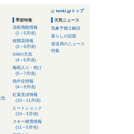
tenki.jpトップ
季節特集
天気ニュース
花粉飛散情報
気象予報士解説
(1～5月頃)
暮らしの話題
桜開花情報
放送局のニュース
(2～5月頃)
特集
GWの天気
(4～5月頃)
梅雨入り・明け
(5～7月頃)
熱中症情報
(4～9月頃)
紅葉見頃情報
天気
(10～11月頃)
ヒートショック
(10～3月頃)
スキー積雪情報
(11～5月頃)