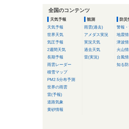
全国のコンテンツ
天気予報
観測
防災
天気予報
雨雲(過去)
警報・
世界天気
アメダス実況
地震情
気圧予報
実況天気
津波情
2週間天気
過去天気
火山情
長期予報
雷(実況)
台風情
雨雲レーダー
知る防
積雪マップ
PM2.5分布予測
世界の雨雲
雷(予報)
道路気象
黄砂情報