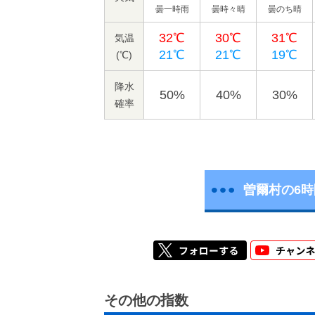
曇一時雨
曇時々晴
曇のち晴
32℃
30℃
31℃
気温
21℃
21℃
19℃
(℃)
降水
50%
40%
30%
確率
曽爾村の6
その他の指数