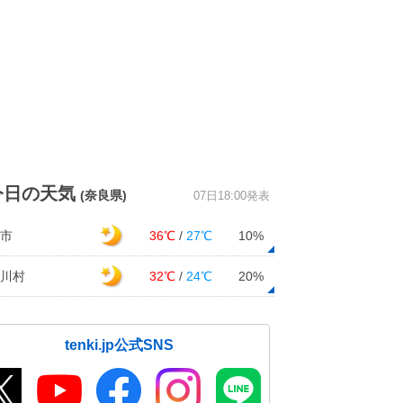
今日の天気
(奈良県)
07日18:00発表
市
36℃
/
27℃
10%
川村
32℃
/
24℃
20%
tenki.jp公式SNS