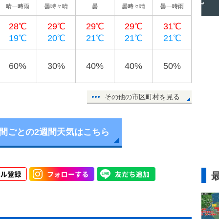
晴一時雨
曇時々晴
曇
曇時々晴
曇一時雨
28℃
29℃
29℃
29℃
31℃
19℃
20℃
21℃
21℃
21℃
60%
30%
40%
40%
50%
その他の市区町村を見る
時間ごとの2週間天気はこちら