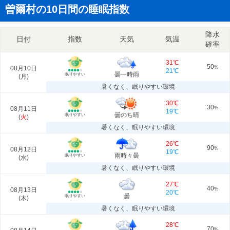
曽爾村の10日間の睡眠指数
降水
日付
指数
天気
気温
確率
31℃
50
08月10日
%
21℃
曇一時雨
眠りやすい
(
月
)
暑くなく、眠りやすい環境
30℃
30
08月11日
%
19℃
曇のち晴
眠りやすい
(
火
)
暑くなく、眠りやすい環境
26℃
90
08月12日
%
19℃
雨時々曇
眠りやすい
(
水
)
暑くなく、眠りやすい環境
27℃
40
08月13日
%
20℃
曇
眠りやすい
(
木
)
暑くなく、眠りやすい環境
28℃
70
%