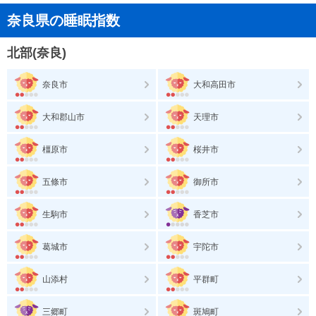
奈良県の睡眠指数
北部(奈良)
奈良市
大和高田市
大和郡山市
天理市
橿原市
桜井市
五條市
御所市
生駒市
香芝市
葛城市
宇陀市
山添村
平群町
三郷町
斑鳩町