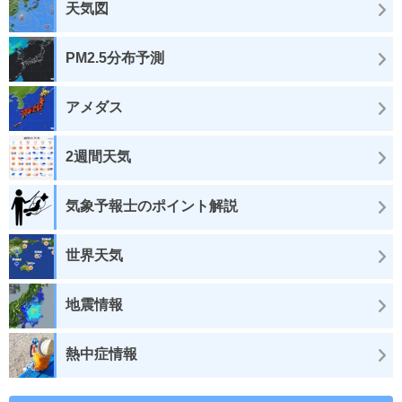
天気図
PM2.5分布予測
アメダス
2週間天気
気象予報士のポイント解説
世界天気
地震情報
熱中症情報