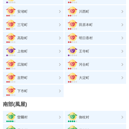
安堵町
川西町
三宅町
田原本町
高取町
明日香村
上牧町
王寺町
広陵町
河合町
吉野町
大淀町
下市町
南部(風屋)
曽爾村
御杖村