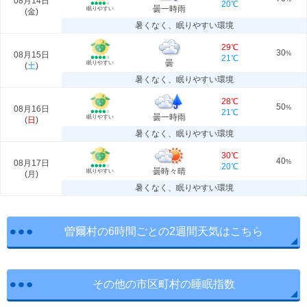
08月14日
20℃
曇一時雨
眠りやすい
(
金
)
暑くなく、眠りやすい環境
29℃
30
08月15日
%
21℃
曇
眠りやすい
(
土
)
暑くなく、眠りやすい環境
28℃
50
08月16日
%
21℃
曇一時雨
眠りやすい
(
日
)
暑くなく、眠りやすい環境
30℃
40
08月17日
%
20℃
曇時々晴
眠りやすい
(
月
)
暑くなく、眠りやすい環境
曽爾村の6時間ごとの2週間天気はこちら
その他の市区町村の睡眠指数