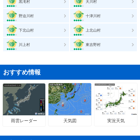
黒滝村
天川村
野迫川村
十津川村
下北山村
上北山村
川上村
東吉野村
おすすめ情報
天気図
実況天気
雨雲レーダー