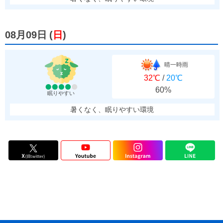
08月09日
(
日
)
晴一時雨
32℃
/
20℃
60%
眠りやすい
暑くなく、眠りやすい環境