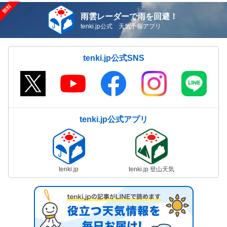
雨雲レーダーで雨を回避！
tenki.jp公式 天気予報アプリ
tenki.jp公式SNS
tenki.jp公式アプリ
tenki.jp
tenki.jp 登山天気