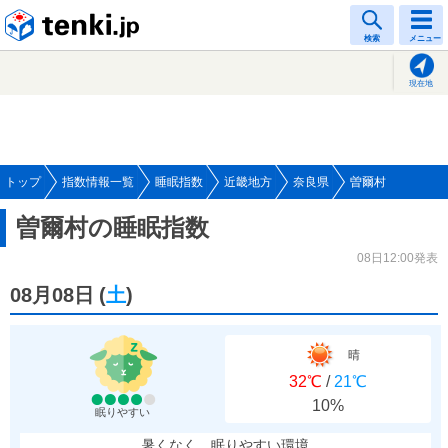
tenki.jp
検索
メニュー
現在地
トップ
指数情報一覧
睡眠指数
近畿地方
奈良県
曽爾村
曽爾村の睡眠指数
08日12:00発表
08月08日
(
土
)
晴
32℃
/
21℃
10%
眠りやすい
暑くなく、眠りやすい環境