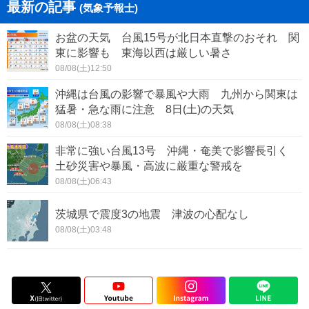
最新の記事
(気象予報士)
お盆の天気 台風15号が北日本直撃のおそれ 関
東に影響も 東海以西は厳しい暑さ
08/08(土)12:50
沖縄は台風の影響で暴風や大雨 九州から関東は
猛暑・急な雨に注意 8日(土)の天気
08/08(土)08:38
非常に強い台風13号 沖縄・奄美で影響長引く
土砂災害や暴風・高波に厳重な警戒を
08/08(土)06:43
茨城県で震度3の地震 津波の心配なし
08/08(土)03:48