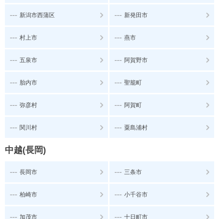
---
---
新潟市西蒲区
新発田市
---
---
村上市
燕市
---
---
五泉市
阿賀野市
---
---
胎内市
聖籠町
---
---
弥彦村
阿賀町
---
---
関川村
粟島浦村
中越(長岡)
---
---
長岡市
三条市
---
---
柏崎市
小千谷市
---
---
加茂市
十日町市