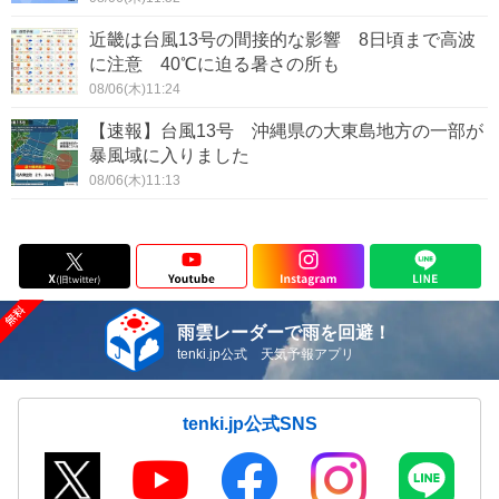
近畿は台風13号の間接的な影響 8日頃まで高波
に注意 40℃に迫る暑さの所も
08/06(木)11:24
【速報】台風13号 沖縄県の大東島地方の一部が
暴風域に入りました
08/06(木)11:13
雨雲レーダーで雨を回避！
tenki.jp公式 天気予報アプリ
tenki.jp公式SNS