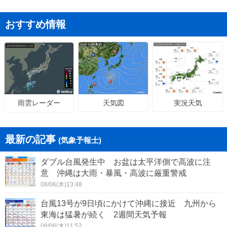
おすすめ情報
天気図
実況天気
雨雲レーダー
最新の記事
(気象予報士)
ダブル台風発生中 お盆は太平洋側で高波に注
意 沖縄は大雨・暴風・高波に厳重警戒
08/06(木)13:48
台風13号が9日頃にかけて沖縄に接近 九州から
東海は猛暑が続く 2週間天気予報
08/06(木)11:52