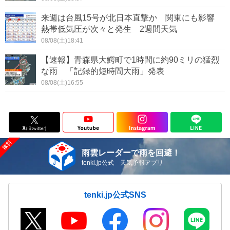
来週は台風15号が北日本直撃か 関東にも影響
熱帯低気圧が次々と発生 2週間天気
08/08(土)18:41
【速報】青森県大鰐町で1時間に約90ミリの猛烈
な雨 「記録的短時間大雨」発表
08/08(土)16:55
雨雲レーダーで雨を回避！
tenki.jp公式 天気予報アプリ
tenki.jp公式SNS