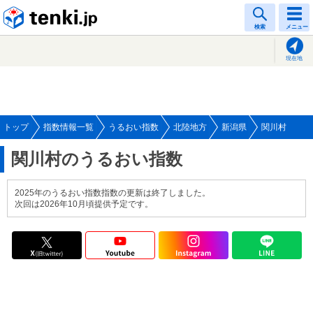
tenki.jp
検索
メニュー
現在地
トップ
指数情報一覧
うるおい指数
北陸地方
新潟県
関川村
関川村のうるおい指数
2025年のうるおい指数指数の更新は終了しました。
次回は2026年10月頃提供予定です。