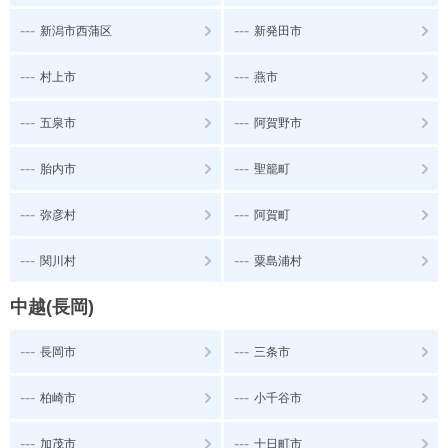
---
---
新潟市西蒲区
新発田市
---
---
村上市
燕市
---
---
五泉市
阿賀野市
---
---
胎内市
聖籠町
---
---
弥彦村
阿賀町
---
---
関川村
粟島浦村
中越(長岡)
---
---
長岡市
三条市
---
---
柏崎市
小千谷市
---
---
加茂市
十日町市