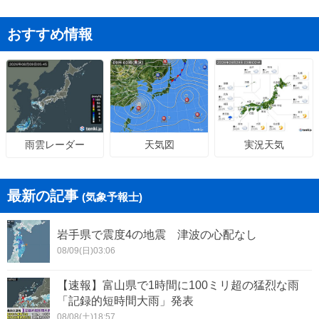
おすすめ情報
天気図
実況天気
雨雲レーダー
最新の記事
(気象予報士)
岩手県で震度4の地震 津波の心配なし
08/09(日)03:06
【速報】富山県で1時間に100ミリ超の猛烈な雨
「記録的短時間大雨」発表
08/08(土)18:57