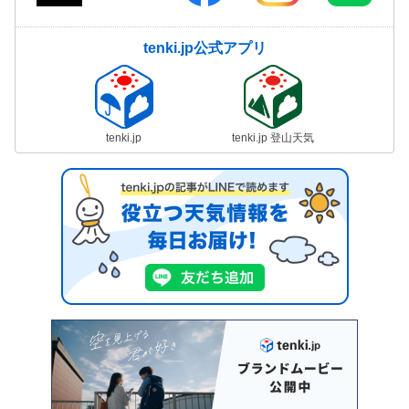
tenki.jp公式アプリ
tenki.jp
tenki.jp 登山天気