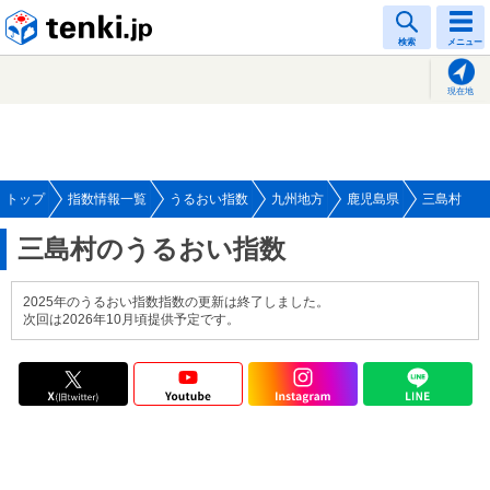
tenki.jp
検索
メニュー
現在地
トップ
指数情報一覧
うるおい指数
九州地方
鹿児島県
三島村
三島村のうるおい指数
2025年のうるおい指数指数の更新は終了しました。
次回は2026年10月頃提供予定です。