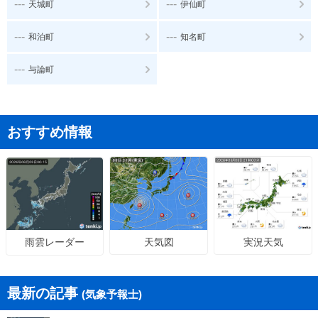
---
---
天城町
伊仙町
---
---
和泊町
知名町
---
与論町
おすすめ情報
天気図
実況天気
雨雲レーダー
最新の記事
(気象予報士)