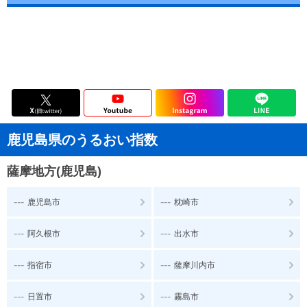
鹿児島県のうるおい指数
薩摩地方(鹿児島)
---
---
鹿児島市
枕崎市
---
---
阿久根市
出水市
---
---
指宿市
薩摩川内市
---
---
日置市
霧島市