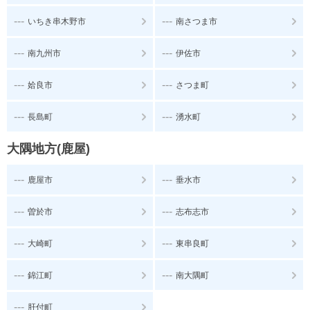
---
---
いちき串木野市
南さつま市
---
---
南九州市
伊佐市
---
---
姶良市
さつま町
---
---
長島町
湧水町
大隅地方(鹿屋)
---
---
鹿屋市
垂水市
---
---
曽於市
志布志市
---
---
大崎町
東串良町
---
---
錦江町
南大隅町
---
肝付町