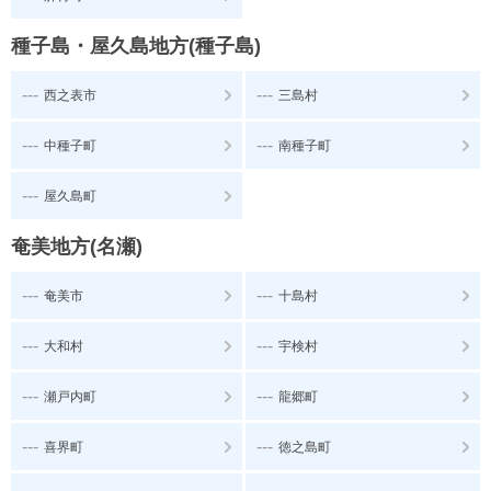
種子島・屋久島地方(種子島)
---
---
西之表市
三島村
---
---
中種子町
南種子町
---
屋久島町
奄美地方(名瀬)
---
---
奄美市
十島村
---
---
大和村
宇検村
---
---
瀬戸内町
龍郷町
---
---
喜界町
徳之島町