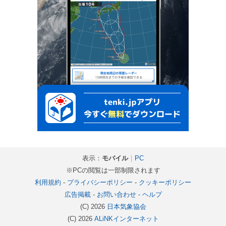
表示：
モバイル
｜
PC
※PCの閲覧は一部制限されます
利用規約
-
プライバシーポリシー
-
クッキーポリシー
広告掲載
-
お問い合わせ
-
ヘルプ
(C) 2026
日本気象協会
(C) 2026
ALiNKインターネット