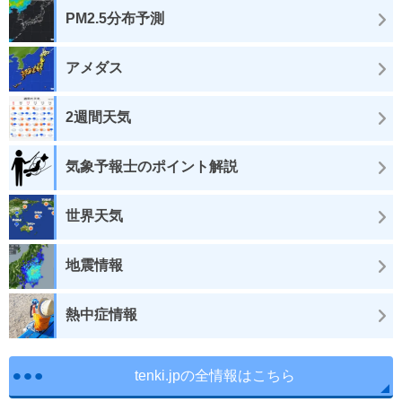
PM2.5分布予測
アメダス
2週間天気
気象予報士のポイント解説
世界天気
地震情報
熱中症情報
tenki.jpの全情報はこちら