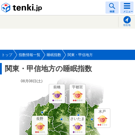
tenki.jp
検索
メニュー
現在地
トップ
指数情報一覧
睡眠指数
関東・甲信地方
関東・甲信地方の睡眠指数
08月08日(
土
)
前橋
宇都宮
水戸
長野
さいたま