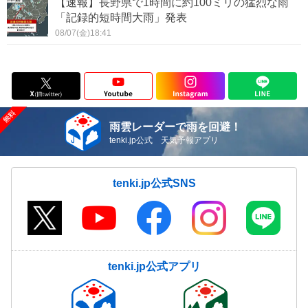
【速報】長野県で1時間に約100ミリの猛烈な雨
「記録的短時間大雨」発表
08/07(金)18:41
雨雲レーダーで雨を回避！
tenki.jp公式 天気予報アプリ
tenki.jp公式SNS
tenki.jp公式アプリ