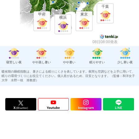
千葉
甲府
東京
横浜
08日08:00発表
寝苦しい夜
やや蒸し暑い
やや暑い
眠りやすい
少し寒い夜
暖候期の睡眠指数は、暑さによる眠りにくさを表しています。夜間も空調などを上手に用いて、
眠りの環境づくりにお役立てください。個人差があるため、目安となります。（監修：和洋女子
大学 水野一枝 准教授）