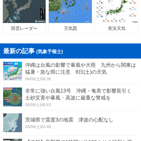
天気図
実況天気
雨雲レーダー
最新の記事
(気象予報士)
沖縄は台風の影響で暴風や大雨 九州から関東は
猛暑・急な雨に注意 8日(土)の天気
08/08(土)08:38
非常に強い台風13号 沖縄・奄美で影響長引く
土砂災害や暴風・高波に厳重な警戒を
08/08(土)06:43
茨城県で震度3の地震 津波の心配なし
08/08(土)03:48