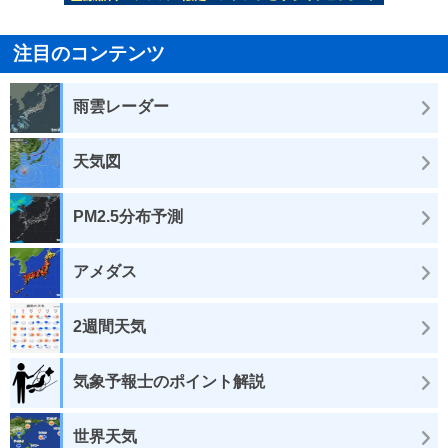
注目のコンテンツ
雨雲レーダー
天気図
PM2.5分布予測
アメダス
2週間天気
気象予報士のポイント解説
世界天気