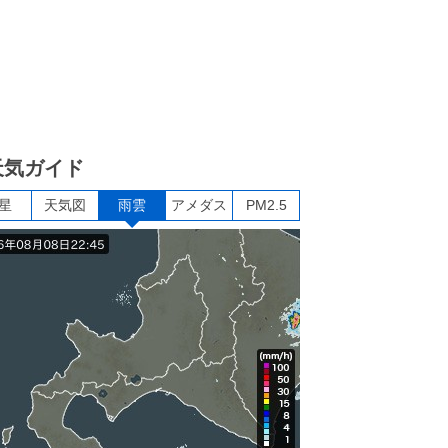
天気ガイド
星
天気図
雨雲
アメダス
PM2.5