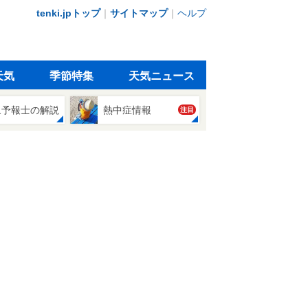
tenki.jpトップ
｜
サイトマップ
｜
ヘルプ
天気
季節特集
天気ニュース
象予報士の解説
熱中症情報
注目