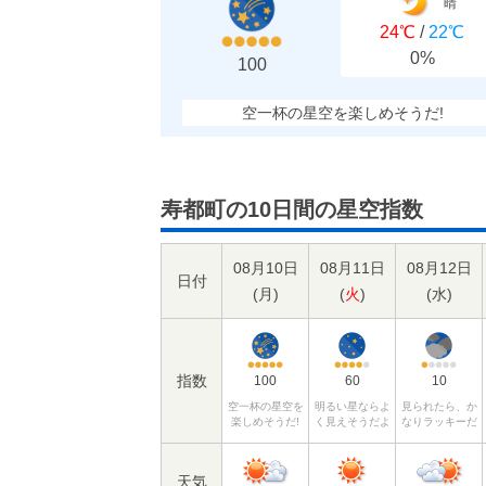
晴
24℃
/
22℃
0%
100
空一杯の星空を楽しめそうだ!
寿都町の10日間の星空指数
08月10日
08月11日
08月12日
日付
(
月
)
(
火
)
(
水
)
指数
100
60
10
空一杯の星空を
明るい星ならよ
見られたら、か
楽しめそうだ!
く見えそうだよ
なりラッキーだ
天気