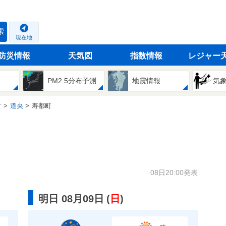
索
現在地
防災情報
天気図
指数情報
レジャー
PM2.5分布予測
地震情報
気
方
道央
寿都町
08日20:00発表
明日 08月09日
(
日
)