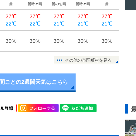
曇
曇時々晴
曇のち晴
曇時々晴
曇
27℃
27℃
27℃
27℃
27℃
22℃
22℃
21℃
21℃
21℃
30%
30%
30%
30%
30%
その他の市区町村を見る
時間ごとの2週間天気はこちら