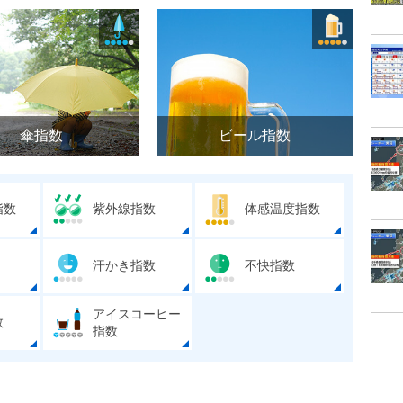
傘指数
ビール指数
指数
紫外線指数
体感温度指数
汗かき指数
不快指数
アイスコーヒー
数
指数