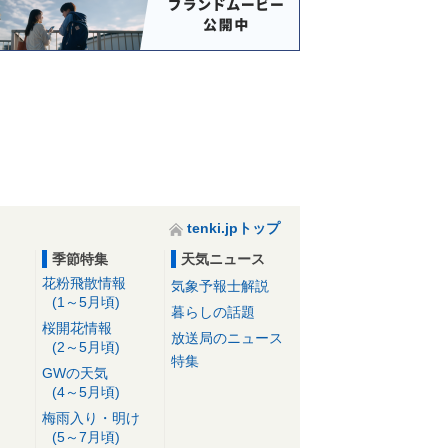
tenki.jpトップ
季節特集
天気ニュース
花粉飛散情報
気象予報士解説
(1～5月頃)
暮らしの話題
桜開花情報
放送局のニュース
(2～5月頃)
特集
GWの天気
(4～5月頃)
梅雨入り・明け
(5～7月頃)