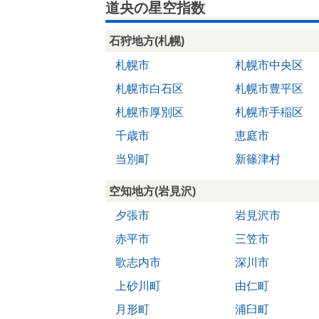
道央の星空指数
石狩地方(札幌)
札幌市
札幌市中央区
札幌市白石区
札幌市豊平区
札幌市厚別区
札幌市手稲区
千歳市
恵庭市
当別町
新篠津村
空知地方(岩見沢)
夕張市
岩見沢市
赤平市
三笠市
歌志内市
深川市
上砂川町
由仁町
月形町
浦臼町