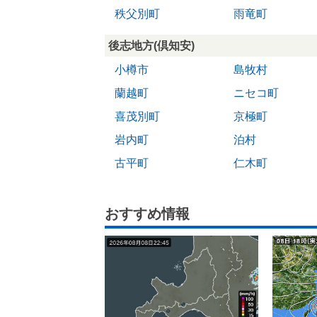
秩父別町
雨竜町
後志地方(倶知安)
小樽市
島牧村
蘭越町
ニセコ町
喜茂別町
京極町
岩内町
泊村
古平町
仁木町
おすすめ情報