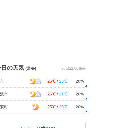
今日の天気
(道央)
08日22:00発表
市
25℃
/
23℃
20%
沢市
26℃
/
21℃
20%
安町
25℃
/
20℃
20%