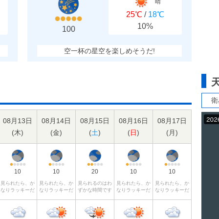
晴
25℃
/
18℃
10%
100
空一杯の星空を楽しめそうだ!
衛
08月13日
08月14日
08月15日
08月16日
08月17日
(
木
)
(
金
)
(
土
)
(
日
)
(
月
)
10
10
20
10
10
見られたら、か
見られたら、か
見られるのはわ
見られたら、か
見られたら、か
なりラッキーだ
なりラッキーだ
ずかな時間です
なりラッキーだ
なりラッキーだ