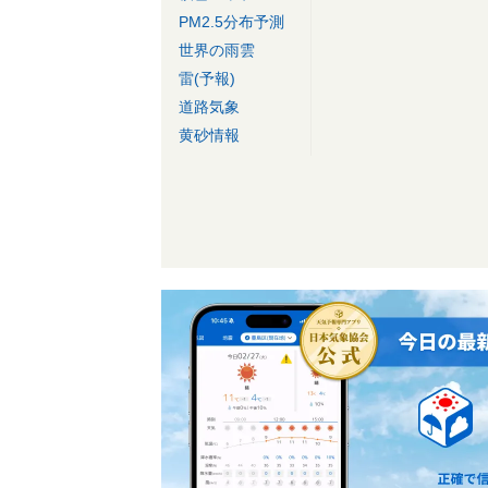
PM2.5分布予測
世界の雨雲
雷(予報)
道路気象
黄砂情報