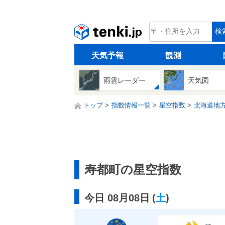
tenki.jp
検
天気予報
観測
雨雲レーダー
天気図
トップ
指数情報一覧
星空指数
北海道地
寿都町の星空指数
今日 08月08日
(
土
)