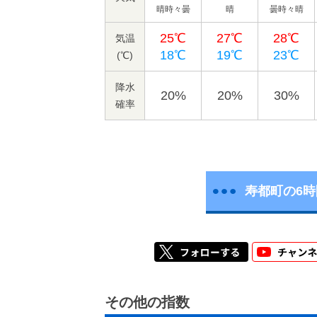
晴時々曇
晴
曇時々晴
25℃
27℃
28℃
気温
18℃
19℃
23℃
(℃)
降水
20%
20%
30%
確率
寿都町の6
その他の指数