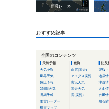
雨雲レーダー
おすすめ記事
全国のコンテンツ
天気予報
観測
防災
天気予報
雨雲(過去)
警報・
世界天気
アメダス実況
地震情
気圧予報
実況天気
津波情
2週間天気
過去天気
火山情
長期予報
雷(実況)
台風情
雨雲レーダー
知る防
積雪マップ