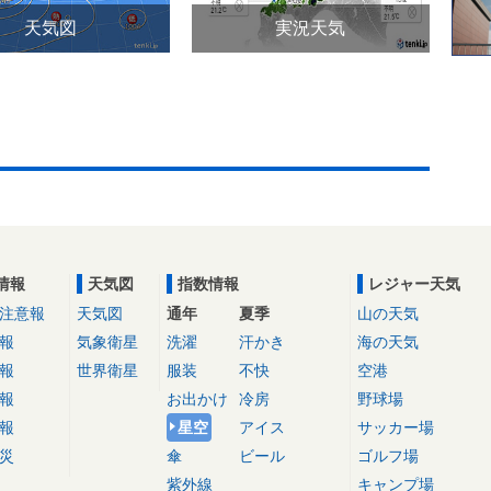
天気図
実況天気
情報
天気図
指数情報
レジャー天気
注意報
天気図
通年
夏季
山の天気
報
気象衛星
洗濯
汗かき
海の天気
報
世界衛星
服装
不快
空港
報
お出かけ
冷房
野球場
報
星空
アイス
サッカー場
災
傘
ビール
ゴルフ場
紫外線
キャンプ場