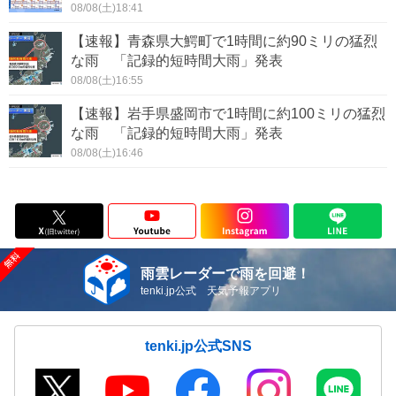
08/08(土)18:41
【速報】青森県大鰐町で1時間に約90ミリの猛烈
な雨 「記録的短時間大雨」発表
08/08(土)16:55
【速報】岩手県盛岡市で1時間に約100ミリの猛烈
な雨 「記録的短時間大雨」発表
08/08(土)16:46
雨雲レーダーで雨を回避！
tenki.jp公式 天気予報アプリ
tenki.jp公式SNS