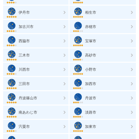
伊丹市
相生市
加古川市
赤穂市
西脇市
宝塚市
三木市
高砂市
川西市
小野市
三田市
加西市
丹波篠山市
丹波市
南あわじ市
淡路市
宍粟市
加東市