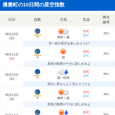
播磨町の10日間の星空指数
降水
日付
指数
天気
気温
確率
33℃
20
08月10日
%
26℃
晴時々曇
100
(
月
)
空一杯の星空を楽しめそうだ!
33℃
20
08月11日
%
24℃
晴
80
(
火
)
星座の観察が十分に楽しめるよ
30℃
60
08月12日
%
25℃
曇一時雨
60
(
水
)
明るい星ならよく見えそうだよ
32℃
40
08月13日
%
25℃
晴時々曇
80
(
木
)
星座の観察が十分に楽しめるよ
33℃
50
%