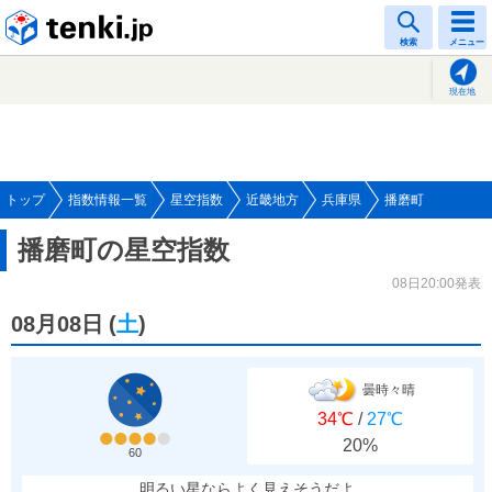
tenki.jp
検索
メニュー
現在地
トップ
指数情報一覧
星空指数
近畿地方
兵庫県
播磨町
播磨町の星空指数
08日20:00発表
08月08日
(
土
)
曇時々晴
34℃
/
27℃
20%
60
明るい星ならよく見えそうだよ