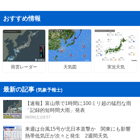
おすすめ情報
天気図
実況天気
雨雲レーダー
最新の記事
(気象予報士)
【速報】富山県で1時間に100ミリ超の猛烈な雨
「記録的短時間大雨」発表
08/08(土)18:57
来週は台風15号が北日本直撃か 関東にも影響
熱帯低気圧が次々と発生 2週間天気