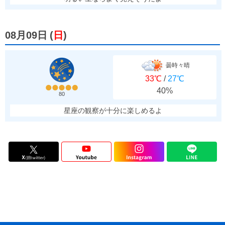
08月09日
(
日
)
曇時々晴
33℃
/
27℃
40%
80
星座の観察が十分に楽しめるよ