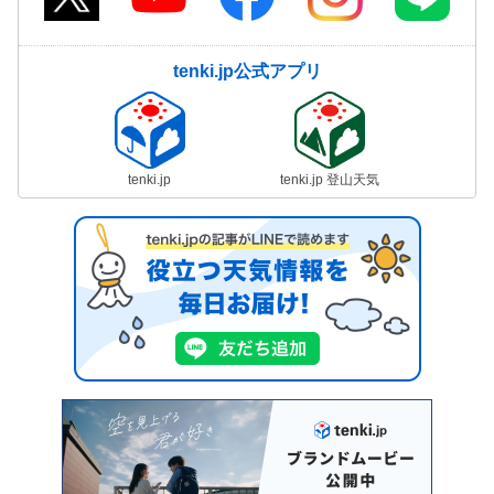
tenki.jp公式アプリ
tenki.jp
tenki.jp 登山天気