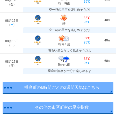
08月14日
25℃
晴一時雨
100
(
金
)
空一杯の星空を楽しめそうだ!
32℃
40
08月15日
%
25℃
晴
100
(
土
)
空一杯の星空を楽しめそうだ!
32℃
40
08月16日
%
25℃
晴時々曇
60
(
日
)
明るい星ならよく見えそうだよ
32℃
60
08月17日
%
26℃
曇のち雨
80
(
月
)
星座の観察が十分に楽しめるよ
播磨町の6時間ごとの2週間天気はこちら
その他の市区町村の星空指数