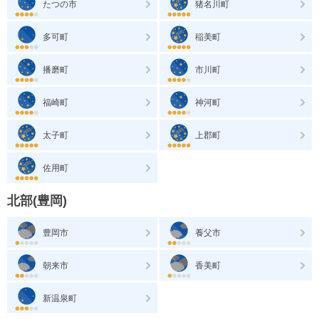
たつの市
猪名川町
多可町
稲美町
播磨町
市川町
福崎町
神河町
太子町
上郡町
佐用町
北部(豊岡)
豊岡市
養父市
朝来市
香美町
新温泉町