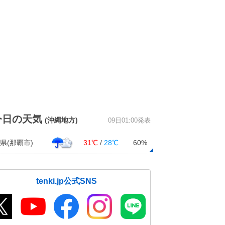
今日の天気
(沖縄地方)
09日01:00発表
県(那覇市)
31℃
/
28℃
60%
tenki.jp公式SNS