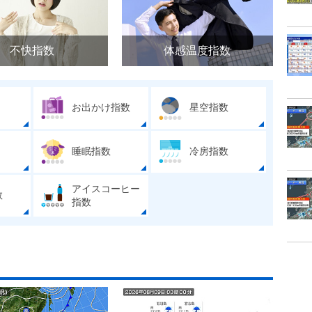
不快指数
体感温度指数
お出かけ指数
星空指数
睡眠指数
冷房指数
アイスコーヒー
数
指数