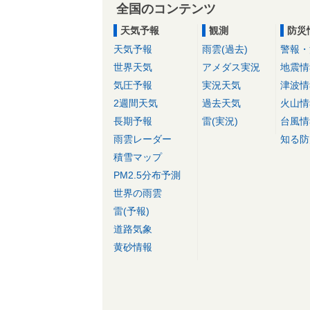
全国のコンテンツ
天気予報
観測
防災
天気予報
雨雲(過去)
警報・
世界天気
アメダス実況
地震情
気圧予報
実況天気
津波情
2週間天気
過去天気
火山情
長期予報
雷(実況)
台風情
雨雲レーダー
知る防
積雪マップ
PM2.5分布予測
世界の雨雲
雷(予報)
道路気象
黄砂情報