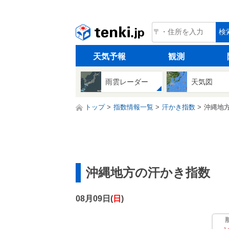
tenki.jp
検
天気予報
観測
雨雲レーダー
天気図
トップ
指数情報一覧
汗かき指数
沖縄地
沖縄地方の汗かき指数
08月09日(
日
)