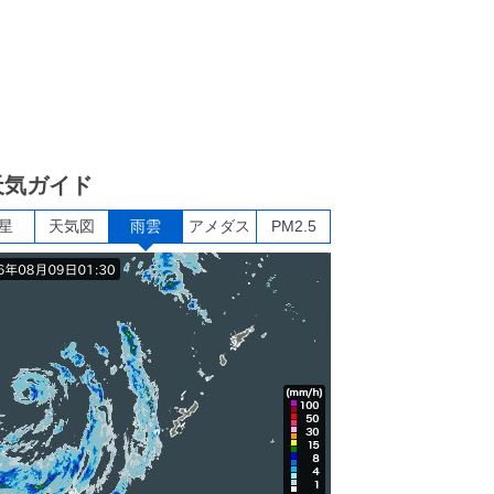
天気ガイド
星
天気図
雨雲
アメダス
PM2.5