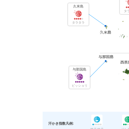
久米島
タ
タラタラ
与那国島
ビッショリ
汗かき指数凡例: