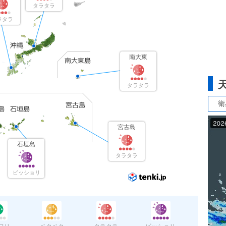
タラタラ
ラタラ
南大東
タラタラ
衛
宮古島
石垣島
タラタラ
ビッショリ