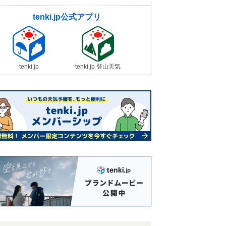
tenki.jp公式アプリ
tenki.jp
tenki.jp 登山天気