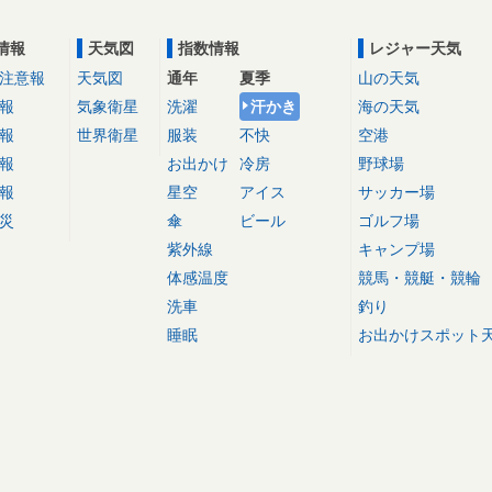
情報
天気図
指数情報
レジャー天気
注意報
天気図
通年
夏季
山の天気
報
気象衛星
洗濯
汗かき
海の天気
報
世界衛星
服装
不快
空港
報
お出かけ
冷房
野球場
報
星空
アイス
サッカー場
災
傘
ビール
ゴルフ場
紫外線
キャンプ場
体感温度
競馬・競艇・競輪
洗車
釣り
睡眠
お出かけスポット