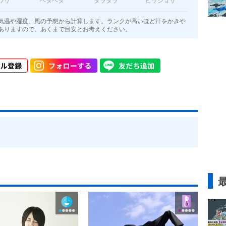
ワリ
ベタベタ
タラタラ
ビッショリ
気温や湿度、風の予想から計算します。ランクが高いほど汗をかきや
ありますので、あくまで目安とお考えください。