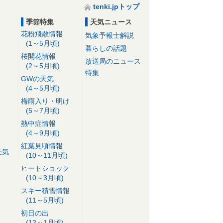
tenki.jpトップ
季節特集
天気ニュース
花粉飛散情報
気象予報士解説
(1～5月頃)
暮らしの話題
桜開花情報
放送局のニュース
(2～5月頃)
特集
GWの天気
(4～5月頃)
梅雨入り・明け
(5～7月頃)
熱中症情報
(4～9月頃)
紅葉見頃情報
天気
(10～11月頃)
ヒートショック
(10～3月頃)
スキー積雪情報
(11～5月頃)
初日の出
(12～1月頃)