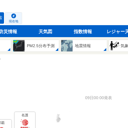
索
現在地
防災情報
天気図
指数情報
レジャー
PM2.5分布予測
地震情報
気
方
09日00:00発表
名護
那覇