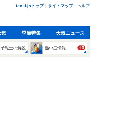
tenki.jpトップ
｜
サイトマップ
｜
ヘルプ
天気
季節特集
天気ニュース
象予報士の解説
熱中症情報
注目