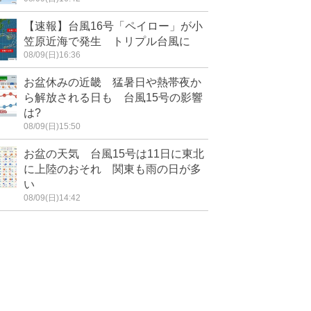
【速報】台風16号「ペイロー」が小
笠原近海で発生 トリプル台風に
08/09(日)16:36
お盆休みの近畿 猛暑日や熱帯夜か
ら解放される日も 台風15号の影響
は?
08/09(日)15:50
お盆の天気 台風15号は11日に東北
に上陸のおそれ 関東も雨の日が多
い
08/09(日)14:42