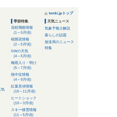
tenki.jpトップ
季節特集
天気ニュース
花粉飛散情報
気象予報士解説
(1～5月頃)
暮らしの話題
桜開花情報
放送局のニュース
(2～5月頃)
特集
GWの天気
(4～5月頃)
梅雨入り・明け
(5～7月頃)
熱中症情報
(4～9月頃)
紅葉見頃情報
天気
(10～11月頃)
ヒートショック
(10～3月頃)
スキー積雪情報
(11～5月頃)