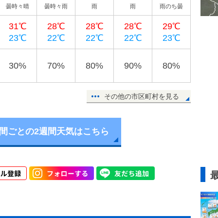
曇時々晴
曇時々雨
雨
雨
雨のち曇
31℃
28℃
28℃
28℃
29℃
23℃
22℃
22℃
22℃
23℃
30%
70%
80%
90%
80%
その他の市区町村を見る
時間ごとの2週間天気はこちら