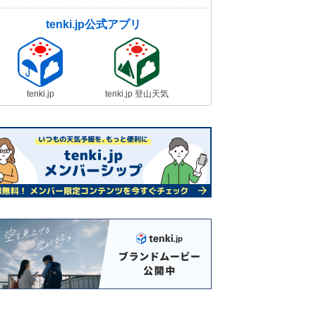
tenki.jp公式アプリ
tenki.jp
tenki.jp 登山天気