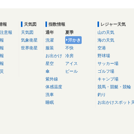
情報
天気図
指数情報
レジャー天気
注意報
天気図
通年
夏季
山の天気
報
気象衛星
洗濯
汗かき
海の天気
報
世界衛星
服装
不快
空港
報
お出かけ
冷房
野球場
報
星空
アイス
サッカー場
災
傘
ビール
ゴルフ場
紫外線
キャンプ場
体感温度
競馬・競艇・競輪
洗車
釣り
睡眠
お出かけスポット