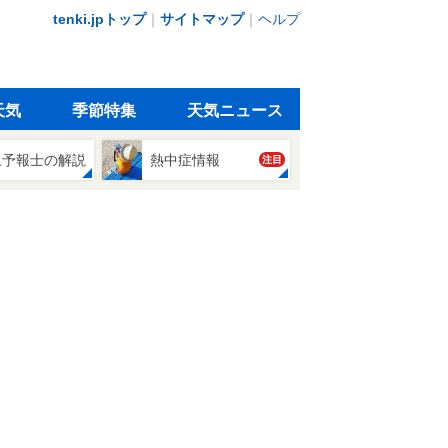
tenki.jpトップ
｜
サイトマップ
｜
ヘルプ
天気
季節特集
天気ニュース
象予報士の解説
熱中症情報
注目