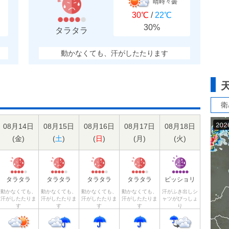
晴時々曇
30℃
/
22℃
30%
タラタラ
動かなくても、汗がしたたります
衛
08月14日
08月15日
08月16日
08月17日
08月18日
(
金
)
(
土
)
(
日
)
(
月
)
(
火
)
タラタラ
タラタラ
タラタラ
タラタラ
ビッショリ
動かなくても、
動かなくても、
動かなくても、
動かなくても、
汗がふき出しシ
汗がしたたりま
汗がしたたりま
汗がしたたりま
汗がしたたりま
ャツがびっしょ
す
す
す
す
り