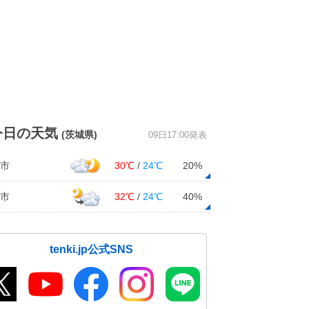
今日の天気
(茨城県)
09日17:00発表
市
30℃
/
24℃
20%
市
32℃
/
24℃
40%
tenki.jp公式SNS