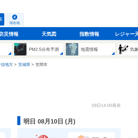
索
現在地
防災情報
天気図
指数情報
レジャー
PM2.5分布予測
地震情報
気
甲信地方
茨城県
笠間市
09日14:00発表
明日 08月10日
(
月
)