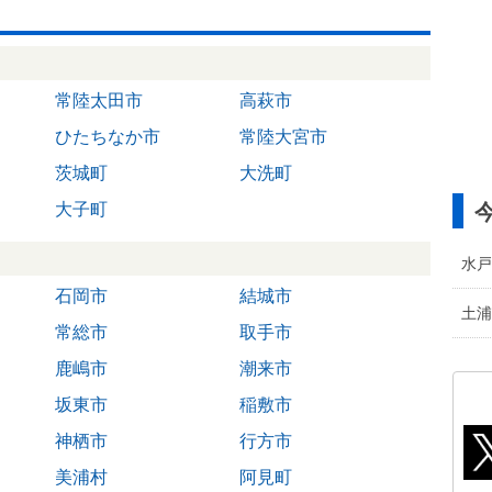
常陸太田市
高萩市
ひたちなか市
常陸大宮市
茨城町
大洗町
大子町
水戸
石岡市
結城市
土浦
常総市
取手市
鹿嶋市
潮来市
坂東市
稲敷市
神栖市
行方市
美浦村
阿見町