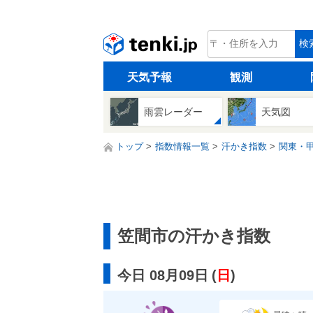
tenki.jp
検
天気予報
観測
雨雲レーダー
天気図
トップ
指数情報一覧
汗かき指数
関東・
笠間市の汗かき指数
今日 08月09日
(
日
)