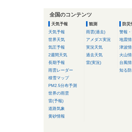
全国のコンテンツ
天気予報
観測
防災
天気予報
雨雲(過去)
警報・
世界天気
アメダス実況
地震情
気圧予報
実況天気
津波情
2週間天気
過去天気
火山情
長期予報
雷(実況)
台風情
雨雲レーダー
知る防
積雪マップ
PM2.5分布予測
世界の雨雲
雷(予報)
道路気象
黄砂情報