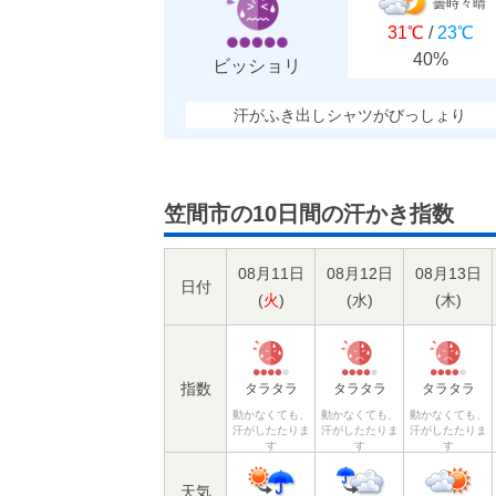
曇時々晴
31℃
/
23℃
40%
ビッショリ
汗がふき出しシャツがびっしょり
笠間市の10日間の汗かき指数
08月11日
08月12日
08月13日
日付
(
火
)
(
水
)
(
木
)
指数
タラタラ
タラタラ
タラタラ
動かなくても、
動かなくても、
動かなくても、
汗がしたたりま
汗がしたたりま
汗がしたたりま
す
す
す
天気