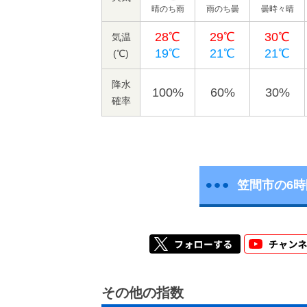
晴のち雨
雨のち曇
曇時々晴
28℃
29℃
30℃
気温
19℃
21℃
21℃
(℃)
降水
100%
60%
30%
確率
笠間市の6
その他の指数