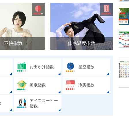
不快指数
体感温度指数
お出かけ指数
星空指数
睡眠指数
冷房指数
アイスコーヒー
数
指数