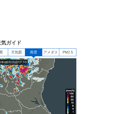
天気ガイド
星
天気図
雨雲
アメダス
PM2.5