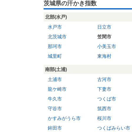
茨城県の汗かき指数
北部(水戸)
水戸市
日立市
北茨城市
笠間市
那珂市
小美玉市
城里町
東海村
南部(土浦)
土浦市
古河市
龍ケ崎市
下妻市
牛久市
つくば市
守谷市
筑西市
かすみがうら市
桜川市
鉾田市
つくばみらい市