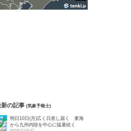
最新の記事
(気象予報士)
明日10日(月)広く日差し届く 東海
から九州内陸を中心に猛暑続く
08/09(日)16:42