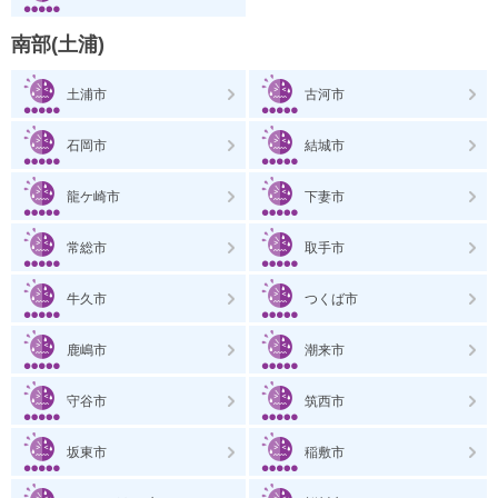
南部(土浦)
土浦市
古河市
石岡市
結城市
龍ケ崎市
下妻市
常総市
取手市
牛久市
つくば市
鹿嶋市
潮来市
守谷市
筑西市
坂東市
稲敷市