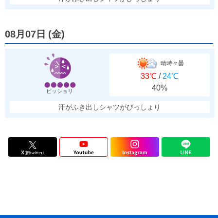
08月07日
(
金
)
晴時々曇
33℃
/
24℃
40%
ビッショリ
汗がふき出しシャツがびっしょり