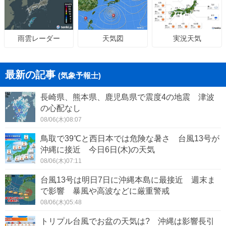
天気図
実況天気
雨雲レーダー
最新の記事
(気象予報士)
長崎県、熊本県、鹿児島県で震度4の地震 津波
の心配なし
08/06(木)08:07
鳥取で39℃と西日本では危険な暑さ 台風13号が
沖縄に接近 今日6日(木)の天気
08/06(木)07:11
台風13号は明日7日に沖縄本島に最接近 週末ま
で影響 暴風や高波などに厳重警戒
08/06(木)05:48
トリプル台風でお盆の天気は? 沖縄は影響長引