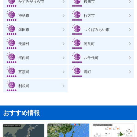
かすみがうら市
桜川市
神栖市
行方市
鉾田市
つくばみらい市
美浦村
阿見町
河内町
八千代町
五霞町
境町
利根町
おすすめ情報