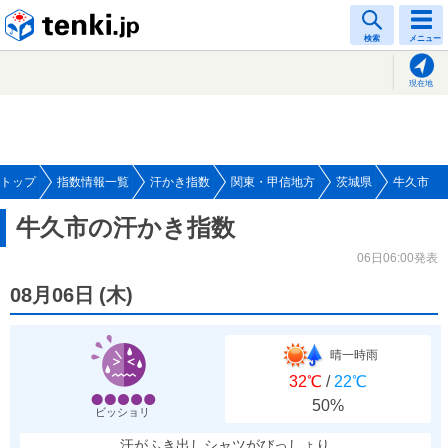
tenki.jp
検索
メニュー
現在地
トップ
指数情報一覧
汗かき指数
関東・甲信地方
茨城県
牛久市
牛久市の汗かき指数
06日06:00発表
08月06日
(
木
)
晴一時雨
32℃
/
22℃
50%
ビッショリ
汗がふき出しシャツがびっしょり