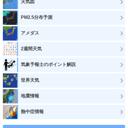
天気図
PM2.5分布予測
アメダス
2週間天気
気象予報士のポイント解説
世界天気
地震情報
熱中症情報