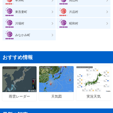
草津町
高山村
東吾妻町
片品村
川場村
昭和村
みなかみ町
おすすめ情報
天気図
実況天気
雨雲レーダー