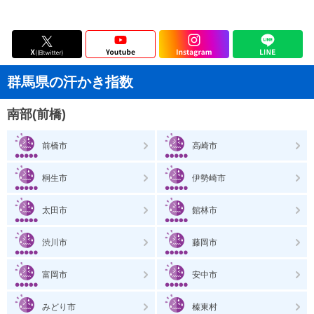
群馬県の汗かき指数
南部(前橋)
前橋市
高崎市
桐生市
伊勢崎市
太田市
館林市
渋川市
藤岡市
富岡市
安中市
みどり市
榛東村