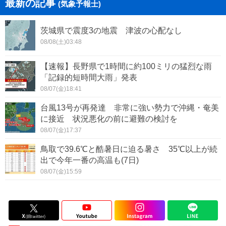
最新の記事
(気象予報士)
茨城県で震度3の地震 津波の心配なし
08/08(土)03:48
【速報】長野県で1時間に約100ミリの猛烈な雨
「記録的短時間大雨」発表
08/07(金)18:41
台風13号が再発達 非常に強い勢力で沖縄・奄美
に接近 状況悪化の前に避難の検討を
08/07(金)17:37
鳥取で39.6℃と酷暑日に迫る暑さ 35℃以上が続
出で今年一番の高温も(7日)
08/07(金)15:59