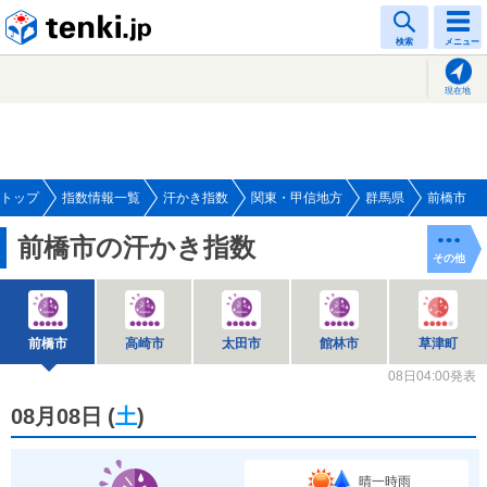
tenki.jp
検索
メニュー
現在地
トップ
指数情報一覧
汗かき指数
関東・甲信地方
群馬県
前橋市
前橋市の汗かき指数
その他
前橋市
高崎市
太田市
館林市
草津町
08日04:00発表
08月08日
(
土
)
晴一時雨