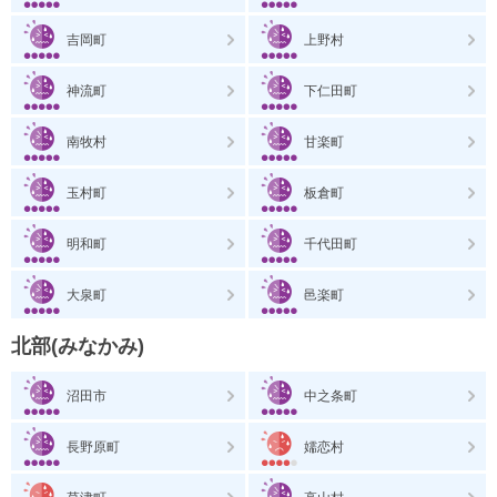
吉岡町
上野村
神流町
下仁田町
南牧村
甘楽町
玉村町
板倉町
明和町
千代田町
大泉町
邑楽町
北部(みなかみ)
沼田市
中之条町
長野原町
嬬恋村