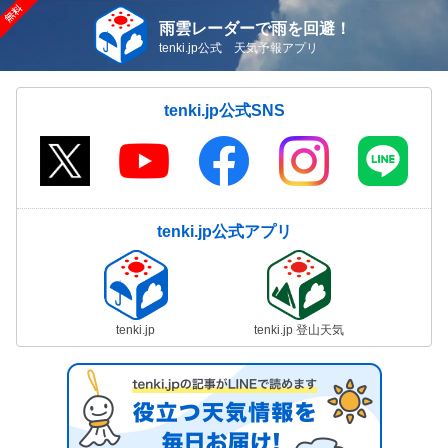
雨雲レーダーで雨を回避！
tenki.jp公式 天気予報アプリ
tenki.jp公式SNS
tenki.jp公式アプリ
tenki.jp
tenki.jp 登山天気