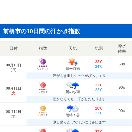
前橋市の10日間の汗かき指数
降水
日付
指数
天気
気温
確率
33℃
60
08月10日
%
24℃
晴一時雨
ビッショリ
(
月
)
汗がふき出しシャツがびっしょり
31℃
90
08月11日
%
22℃
曇のち雨
タラタラ
(
火
)
動かなくても、汗がしたたります
26℃
90
08月12日
%
21℃
雨時々曇
ベタベタ
(
水
)
少し動くだけで汗がにじみ出ます
27℃