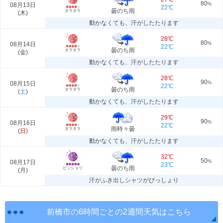
80
08月13日
%
22℃
曇のち雨
タラタラ
(
木
)
動かなくても、汗がしたたります
28℃
80
08月14日
%
22℃
曇のち雨
タラタラ
(
金
)
動かなくても、汗がしたたります
28℃
90
08月15日
%
22℃
曇のち雨
タラタラ
(
土
)
動かなくても、汗がしたたります
29℃
90
08月16日
%
22℃
雨時々曇
タラタラ
(
日
)
動かなくても、汗がしたたります
32℃
50
08月17日
%
23℃
曇のち雨
ビッショリ
(
月
)
汗がふき出しシャツがびっしょり
前橋市の6時間ごとの2週間天気はこちら