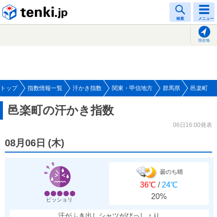
tenki.jp
検索
メニュー
現在地
トップ
指数情報一覧
汗かき指数
関東・甲信地方
群馬県
邑楽町
邑楽町の汗かき指数
06日16:00発表
08月06日
(
木
)
曇のち晴
36℃
/
24℃
20%
ビッショリ
汗がふき出しシャツがびっしょり