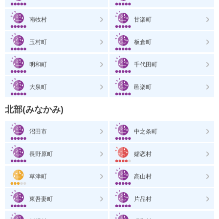
南牧村
甘楽町
玉村町
板倉町
明和町
千代田町
大泉町
邑楽町
北部(みなかみ)
沼田市
中之条町
長野原町
嬬恋村
草津町
高山村
東吾妻町
片品村