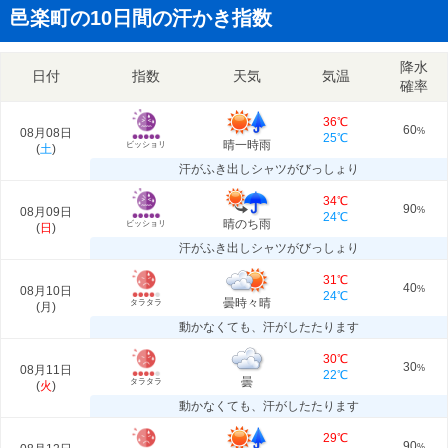
邑楽町の10日間の汗かき指数
降水
日付
指数
天気
気温
確率
36℃
60
08月08日
%
25℃
晴一時雨
ビッショリ
(
土
)
汗がふき出しシャツがびっしょり
34℃
90
08月09日
%
24℃
晴のち雨
ビッショリ
(
日
)
汗がふき出しシャツがびっしょり
31℃
40
08月10日
%
24℃
曇時々晴
タラタラ
(
月
)
動かなくても、汗がしたたります
30℃
30
08月11日
%
22℃
曇
タラタラ
(
火
)
動かなくても、汗がしたたります
29℃
90
%