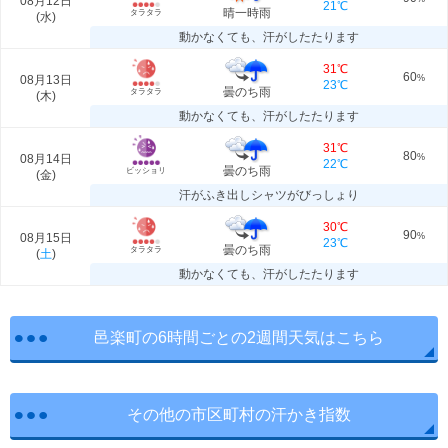
08月12日
21℃
晴一時雨
タラタラ
(
水
)
動かなくても、汗がしたたります
31℃
60
08月13日
%
23℃
曇のち雨
タラタラ
(
木
)
動かなくても、汗がしたたります
31℃
80
08月14日
%
22℃
曇のち雨
ビッショリ
(
金
)
汗がふき出しシャツがびっしょり
30℃
90
08月15日
%
23℃
曇のち雨
タラタラ
(
土
)
動かなくても、汗がしたたります
邑楽町の6時間ごとの2週間天気はこちら
その他の市区町村の汗かき指数