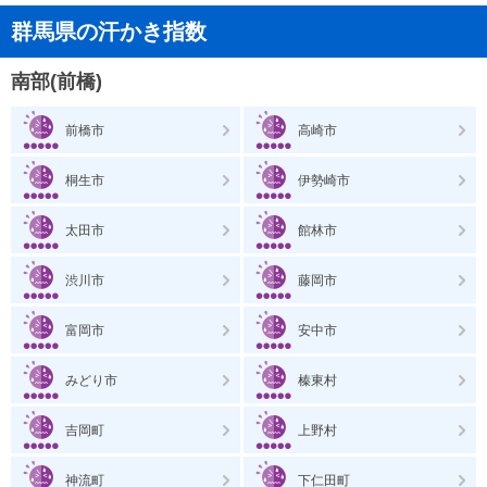
群馬県の汗かき指数
南部(前橋)
前橋市
高崎市
桐生市
伊勢崎市
太田市
館林市
渋川市
藤岡市
富岡市
安中市
みどり市
榛東村
吉岡町
上野村
神流町
下仁田町