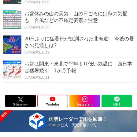
08/06(木)18:00
お盆休みの山の天気 山の日ごろには秋の気配
も 台風などの不確定要素に注意
08/06(木)16:38
20日ぶりに猛暑日が観測された北海道! 今後の暑
さの見通しは?
08/06(木)16:19
お盆は関東・東北で平年より低い気温に 西日本
は猛暑続く 1か月予報
08/06(木)16:11
雨雲レーダーで雨を回避！
tenki.jp公式 天気予報アプリ