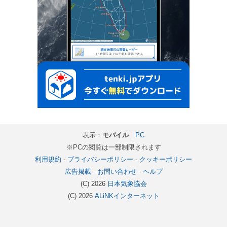
表示：
モバイル
｜
PC
※PCの閲覧は一部制限されます
利用規約
-
プライバシーポリシー
-
クッキーポリシー
広告掲載
-
お問い合わせ
-
ヘルプ
(C) 2026
日本気象協会
(C) 2026
ALiNKインターネット