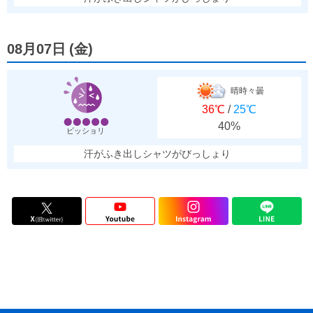
08月07日
(
金
)
晴時々曇
36℃
/
25℃
40%
ビッショリ
汗がふき出しシャツがびっしょり