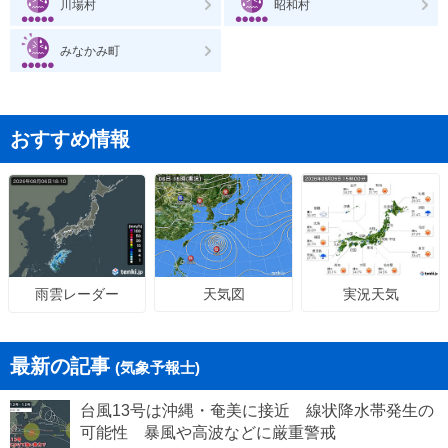
川場村
昭和村
みなかみ町
おすすめ情報
天気図
実況天気
雨雲レーダー
最新の記事
(気象予報士)
台風13号は沖縄・奄美に接近 線状降水帯発生の
可能性 暴風や高波などに厳重警戒