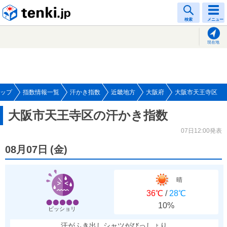
tenki.jp
検索
メニュー
現在地
ップ
指数情報一覧
汗かき指数
近畿地方
大阪府
大阪市天王寺区
大阪市天王寺区の汗かき指数
07日12:00発表
08月07日
(
金
)
晴
36℃
/
28℃
10%
ビッショリ
汗がふき出しシャツがびっしょり