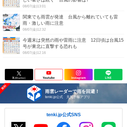
08/07(金)13:01
関東でも雨雲が発達 台風から離れていても雷
雨・激しい雨に注意
08/07(金)12:32
今週末は突然の雨や雷雨に注意 12日頃は台風15
号が東北に直撃する恐れも
08/07(金)12:16
雨雲レーダーで雨を回避！
tenki.jp公式 天気予報アプリ
tenki.jp公式SNS