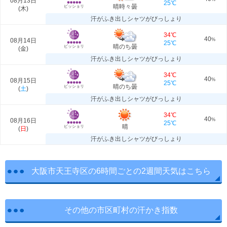
08月13日
25℃
晴時々曇
ビッショリ
(
木
)
汗がふき出しシャツがびっしょり
34℃
40
08月14日
%
25℃
晴のち曇
ビッショリ
(
金
)
汗がふき出しシャツがびっしょり
34℃
40
08月15日
%
25℃
晴のち曇
ビッショリ
(
土
)
汗がふき出しシャツがびっしょり
34℃
40
08月16日
%
25℃
晴
ビッショリ
(
日
)
汗がふき出しシャツがびっしょり
大阪市天王寺区の6時間ごとの2週間天気はこちら
その他の市区町村の汗かき指数