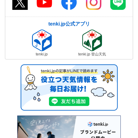
tenki.jp公式アプリ
tenki.jp
tenki.jp 登山天気