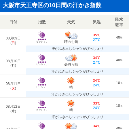
大阪市天王寺区の10日間の汗かき指数
降水
日付
指数
天気
気温
確率
35℃
40
08月09日
%
27℃
晴のち曇
ビッショリ
(
日
)
汗がふき出しシャツがびっしょり
34℃
40
08月10日
%
27℃
曇時々晴
ビッショリ
(
月
)
汗がふき出しシャツがびっしょり
34℃
10
08月11日
%
24℃
晴
ビッショリ
(
火
)
汗がふき出しシャツがびっしょり
33℃
10
08月12日
%
24℃
晴
ビッショリ
(
水
)
汗がふき出しシャツがびっしょり
34℃
40
%