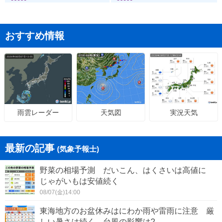
おすすめ情報
天気図
実況天気
雨雲レーダー
最新の記事
(気象予報士)
野菜の相場予測 だいこん、はくさいは高値に
じゃがいもは安値続く
08/07(金)14:00
東海地方のお盆休みはにわか雨や雷雨に注意 厳
しい暑さは続く 台風の影響は?