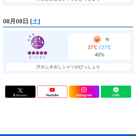
08月08日
(
土
)
晴
37℃
/
27℃
40%
ビッショリ
汗がふき出しシャツがびっしょり