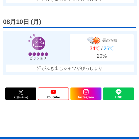
08月10日
(
月
)
曇のち晴
34℃
/
26℃
20%
ビッショリ
汗がふき出しシャツがびっしょり