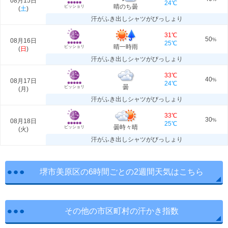
08月15日
24℃
晴のち曇
ビッショリ
(
土
)
汗がふき出しシャツがびっしょり
31℃
50
08月16日
%
25℃
晴一時雨
ビッショリ
(
日
)
汗がふき出しシャツがびっしょり
33℃
40
08月17日
%
24℃
曇
ビッショリ
(
月
)
汗がふき出しシャツがびっしょり
33℃
30
08月18日
%
25℃
曇時々晴
ビッショリ
(
火
)
汗がふき出しシャツがびっしょり
堺市美原区の6時間ごとの2週間天気はこちら
その他の市区町村の汗かき指数