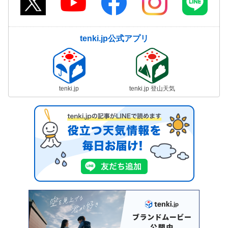
tenki.jp公式アプリ
tenki.jp
tenki.jp 登山天気