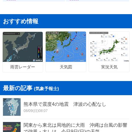
おすすめ情報
天気図
実況天気
雨雲レーダー
最新の記事
(気象予報士)
熊本県で震度4の地震 津波の心配なし
08/09(日)08:07
関東から東北は局地的に大雨 沖縄は台風の影響
で強風・大しけ 今日9日(日)の天気