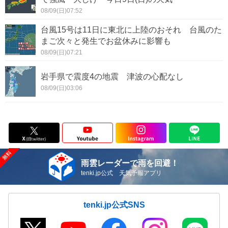
08/09(日)07:52
台風15号は11日に東北に上陸のおそれ 台風のた
まご次々と発生でお盆休みに影響も
08/09(日)07:21
岩手県で震度4の地震 津波の心配なし
08/09(日)03:06
雨雲レーダーで雨を回避！
tenki.jp公式 天気予報アプリ
tenki.jp公式SNS