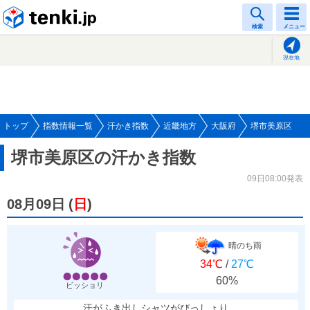
tenki.jp
検索
メニュー
現在地
トップ
指数情報一覧
汗かき指数
近畿地方
大阪府
堺市美原区
堺市美原区の汗かき指数
09日08:00発表
08月09日
(
日
)
晴のち雨
34℃
/
27℃
60%
ビッショリ
汗がふき出しシャツがびっしょり