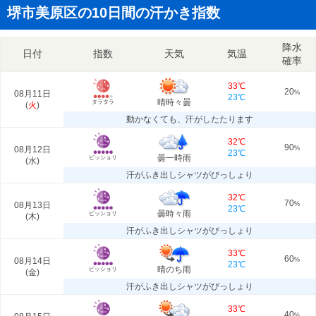
堺市美原区の10日間の汗かき指数
降水
日付
指数
天気
気温
確率
33℃
20
08月11日
%
23℃
晴時々曇
タラタラ
(
火
)
動かなくても、汗がしたたります
32℃
90
08月12日
%
23℃
曇一時雨
ビッショリ
(
水
)
汗がふき出しシャツがびっしょり
32℃
70
08月13日
%
23℃
曇時々雨
ビッショリ
(
木
)
汗がふき出しシャツがびっしょり
33℃
60
08月14日
%
23℃
晴のち雨
ビッショリ
(
金
)
汗がふき出しシャツがびっしょり
33℃
40
%