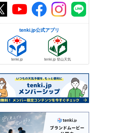
tenki.jp公式アプリ
tenki.jp
tenki.jp 登山天気