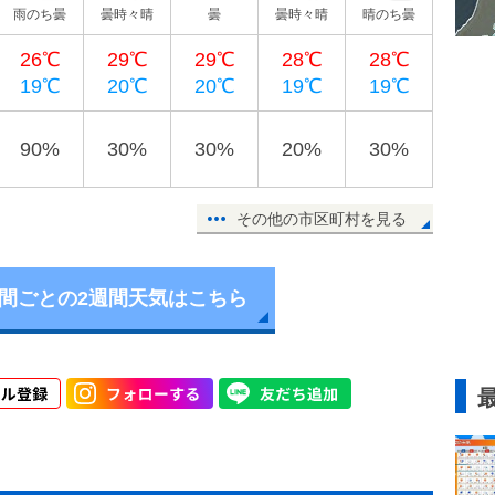
雨のち曇
曇時々晴
曇
曇時々晴
晴のち曇
26℃
29℃
29℃
28℃
28℃
19℃
20℃
20℃
19℃
19℃
90%
30%
30%
20%
30%
その他の市区町村を見る
時間ごとの2週間天気はこちら