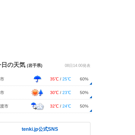
今日の天気
(岩手県)
08日14:00発表
市
35℃
/
25℃
60%
市
30℃
/
23℃
50%
渡市
32℃
/
24℃
50%
tenki.jp公式SNS