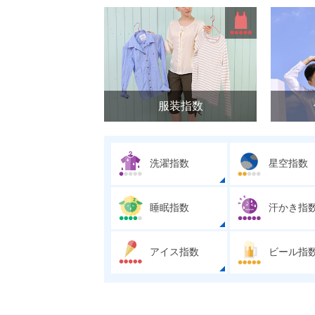
服装指数
洗濯指数
星空指数
睡眠指数
汗かき指
アイス指数
ビール指