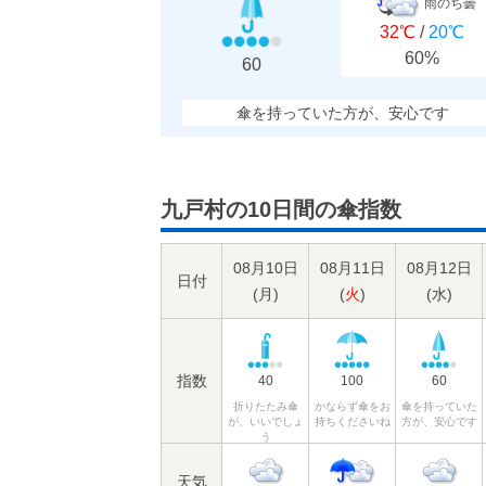
雨のち曇
32℃
/
20℃
60%
60
傘を持っていた方が、安心です
九戸村の10日間の傘指数
08月10日
08月11日
08月12日
日付
(
月
)
(
火
)
(
水
)
指数
40
100
60
折りたたみ傘
かならず傘をお
傘を持っていた
が、いいでしょ
持ちくださいね
方が、安心です
う
天気