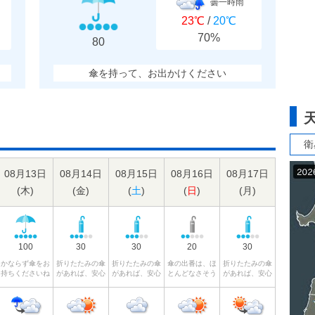
曇一時雨
23℃
/
20℃
70%
80
傘を持って、お出かけください
衛
08月13日
08月14日
08月15日
08月16日
08月17日
(
木
)
(
金
)
(
土
)
(
日
)
(
月
)
100
30
30
20
30
かならず傘をお
折りたたみの傘
折りたたみの傘
傘の出番は、ほ
折りたたみの傘
持ちくださいね
があれば、安心
があれば、安心
とんどなさそう
があれば、安心