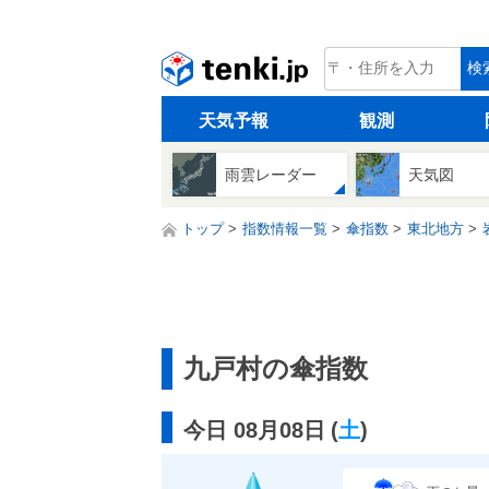
tenki.jp
検
天気予報
観測
雨雲レーダー
天気図
トップ
指数情報一覧
傘指数
東北地方
九戸村の傘指数
今日 08月08日
(
土
)