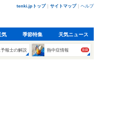
tenki.jpトップ
｜
サイトマップ
｜
ヘルプ
天気
季節特集
天気ニュース
象予報士の解説
熱中症情報
注目