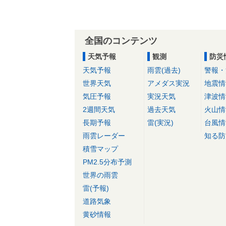
全国のコンテンツ
天気予報
観測
防災
天気予報
雨雲(過去)
警報・
世界天気
アメダス実況
地震情
気圧予報
実況天気
津波情
2週間天気
過去天気
火山情
長期予報
雷(実況)
台風情
雨雲レーダー
知る防
積雪マップ
PM2.5分布予測
世界の雨雲
雷(予報)
道路気象
黄砂情報