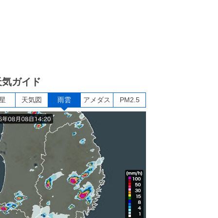
天気ガイド
星
天気図
雨雲
アメダス
PM2.5