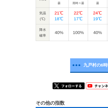
曇
雨時々曇
曇
21℃
22℃
24℃
気温
18℃
17℃
19℃
(℃)
降水
40%
100%
40%
確率
九戸村の6
その他の指数