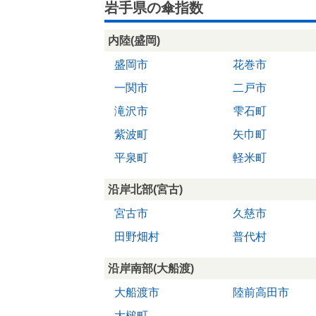
岩手県の傘指数
内陸(盛岡)
盛岡市
花巻市
一関市
二戸市
滝沢市
雫石町
紫波町
矢巾町
平泉町
軽米町
沿岸北部(宮古)
宮古市
久慈市
田野畑村
普代村
沿岸南部(大船渡)
大船渡市
陸前高田市
大槌町