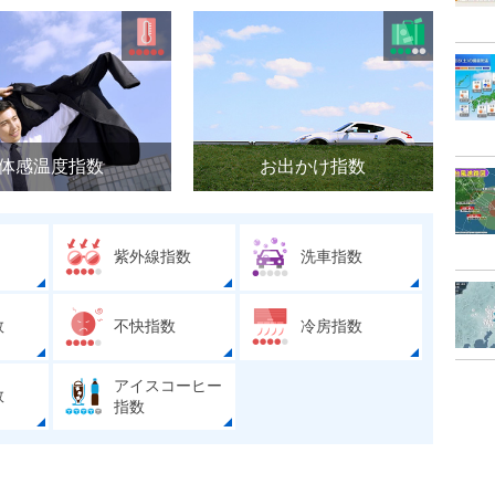
体感温度指数
お出かけ指数
紫外線指数
洗車指数
数
不快指数
冷房指数
アイスコーヒー
数
指数