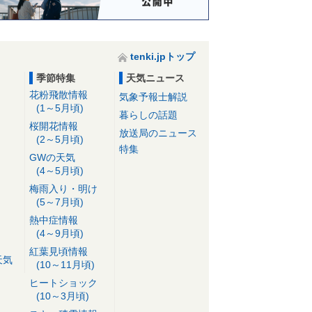
tenki.jpトップ
季節特集
天気ニュース
花粉飛散情報
気象予報士解説
(1～5月頃)
暮らしの話題
桜開花情報
放送局のニュース
(2～5月頃)
特集
GWの天気
(4～5月頃)
梅雨入り・明け
(5～7月頃)
熱中症情報
(4～9月頃)
紅葉見頃情報
天気
(10～11月頃)
ヒートショック
(10～3月頃)