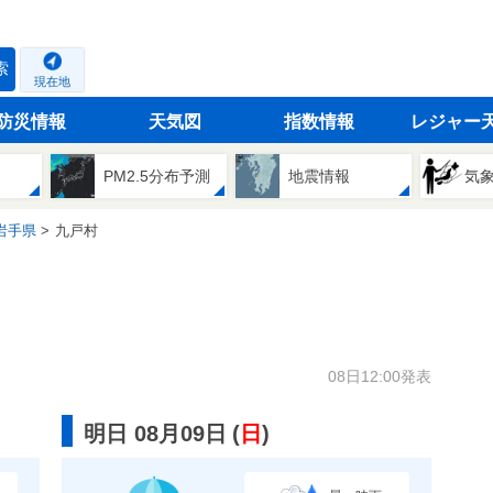
索
現在地
防災情報
天気図
指数情報
レジャー
PM2.5分布予測
地震情報
気
岩手県
九戸村
08日12:00発表
明日 08月09日
(
日
)