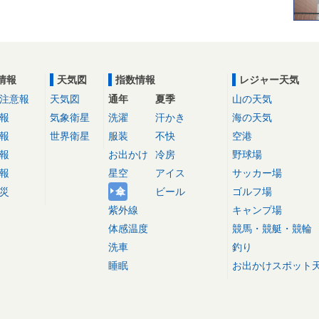
情報
天気図
指数情報
レジャー天気
注意報
天気図
通年
夏季
山の天気
報
気象衛星
洗濯
汗かき
海の天気
報
世界衛星
服装
不快
空港
報
お出かけ
冷房
野球場
報
星空
アイス
サッカー場
災
傘
ビール
ゴルフ場
紫外線
キャンプ場
体感温度
競馬・競艇・競輪
洗車
釣り
睡眠
お出かけスポット