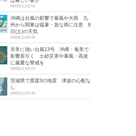
は厳しい暑さ
08/08(土)12:50
沖縄は台風の影響で暴風や大雨 九
州から関東は猛暑・急な雨に注意 8
日(土)の天気
08/08(土)08:38
非常に強い台風13号 沖縄・奄美で
影響長引く 土砂災害や暴風・高波
に厳重な警戒を
08/08(土)06:43
茨城県で震度3の地震 津波の心配な
し
08/08(土)03:48