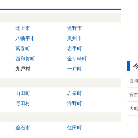
北上市
遠野市
八幡平市
奥州市
葛巻町
岩手町
西和賀町
金ケ崎町
九戸村
一戸町
盛岡
山田町
岩泉町
宮古
野田村
洋野町
大船
釜石市
住田町