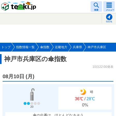
tenki.jp
検索
メニュー
現在地
トップ
指数情報一覧
傘指数
近畿地方
兵庫県
神戸市兵庫区
神戸市兵庫区の傘指数
10日22:00発表
08月10日
(
月
)
晴
36℃
/
28℃
0%
20
傘の出番は、ほとんどなさそう