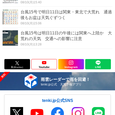
08/10(月)15:40
台風15号で明日11日は関東・東北で大荒れ 通過
後もお盆は天気ぐずつく
08/10(月)15:06
台風15号は明日11日の午後には関東へ上陸か 大
荒れの天気 交通への影響に注意
08/10(月)13:28
雨雲レーダーで雨を回避！
tenki.jp公式 天気予報アプリ
tenki.jp公式SNS