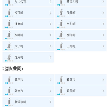
たつの市
猪名川町
多可町
稲美町
播磨町
市川町
福崎町
神河町
太子町
上郡町
佐用町
北部(豊岡)
豊岡市
養父市
朝来市
香美町
新温泉町