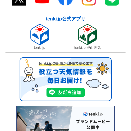
tenki.jp公式アプリ
tenki.jp
tenki.jp 登山天気