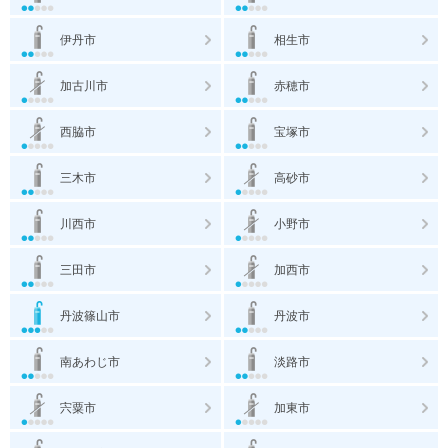
伊丹市
相生市
加古川市
赤穂市
西脇市
宝塚市
三木市
高砂市
川西市
小野市
三田市
加西市
丹波篠山市
丹波市
南あわじ市
淡路市
宍粟市
加東市