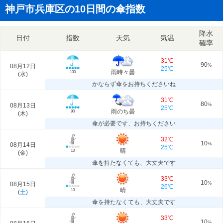
神戸市兵庫区の10日間の傘指数
降水
日付
指数
天気
気温
確率
31℃
90
08月12日
%
25℃
雨時々曇
100
(
水
)
かならず傘をお持ちくださいね
31℃
80
08月13日
%
25℃
雨のち曇
90
(
木
)
傘が必要です、お持ちください
32℃
10
08月14日
%
25℃
晴
10
(
金
)
傘を持たなくても、大丈夫です
33℃
10
08月15日
%
26℃
晴
10
(
土
)
傘を持たなくても、大丈夫です
33℃
10
%