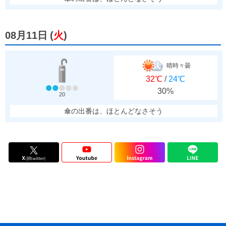
08月11日
(
火
)
晴時々曇
32℃
/
24℃
30%
20
傘の出番は、ほとんどなさそう