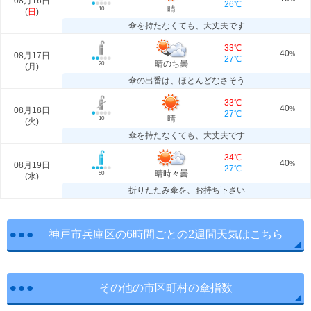
08月16日
26℃
晴
10
(
日
)
傘を持たなくても、大丈夫です
33℃
40
08月17日
%
27℃
晴のち曇
20
(
月
)
傘の出番は、ほとんどなさそう
33℃
40
08月18日
%
27℃
晴
10
(
火
)
傘を持たなくても、大丈夫です
34℃
40
08月19日
%
27℃
晴時々曇
50
(
水
)
折りたたみ傘を、お持ち下さい
神戸市兵庫区の6時間ごとの2週間天気はこちら
その他の市区町村の傘指数