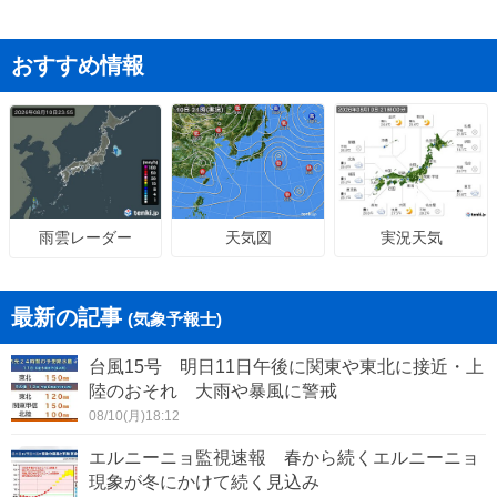
おすすめ情報
天気図
実況天気
雨雲レーダー
最新の記事
(気象予報士)
台風15号 明日11日午後に関東や東北に接近・上
陸のおそれ 大雨や暴風に警戒
08/10(月)18:12
エルニーニョ監視速報 春から続くエルニーニョ
現象が冬にかけて続く見込み