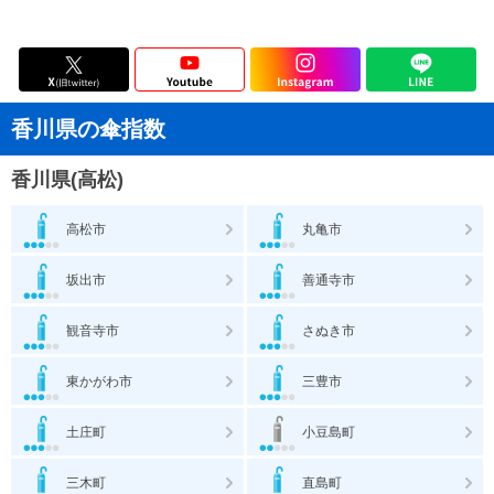
香川県の傘指数
香川県(高松)
高松市
丸亀市
坂出市
善通寺市
観音寺市
さぬき市
東かがわ市
三豊市
土庄町
小豆島町
三木町
直島町