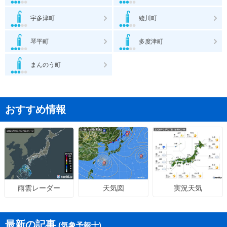
宇多津町
綾川町
琴平町
多度津町
まんのう町
おすすめ情報
天気図
実況天気
雨雲レーダー
最新の記事
(気象予報士)