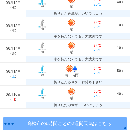
40
08月12日
%
25℃
晴
40
(
水
)
折りたたみ傘が、いいでしょう
34℃
10
08月13日
%
26℃
晴
10
(
木
)
傘を持たなくても、大丈夫です
34℃
10
08月14日
%
26℃
晴
10
(
金
)
傘を持たなくても、大丈夫です
34℃
50
08月15日
%
26℃
晴一時雨
50
(
土
)
折りたたみ傘を、お持ち下さい
35℃
40
08月16日
%
26℃
晴
40
(
日
)
折りたたみ傘が、いいでしょう
高松市の6時間ごとの2週間天気はこちら