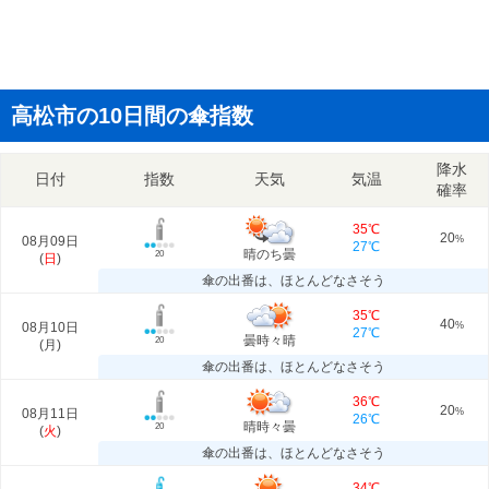
高松市の10日間の傘指数
降水
日付
指数
天気
気温
確率
35℃
20
08月09日
%
27℃
晴のち曇
20
(
日
)
傘の出番は、ほとんどなさそう
35℃
40
08月10日
%
27℃
曇時々晴
20
(
月
)
傘の出番は、ほとんどなさそう
36℃
20
08月11日
%
26℃
晴時々曇
20
(
火
)
傘の出番は、ほとんどなさそう
34℃