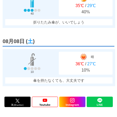
35℃
/
29℃
40%
40
折りたたみ傘が、いいでしょう
08月08日
(
土
)
晴
36℃
/
27℃
10%
10
傘を持たなくても、大丈夫です