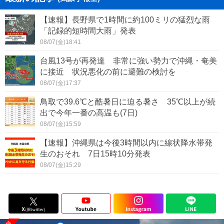
【速報】長野県で1時間に約100ミリの猛烈な雨
「記録的短時間大雨」発表
08/07(金)18:41
台風13号が再発達 非常に強い勢力で沖縄・奄美
に接近 状況悪化の前に避難の検討を
08/07(金)17:37
鳥取で39.6℃と酷暑日に迫る暑さ 35℃以上が続
出で今年一番の高温も(7日)
08/07(金)15:59
【速報】沖縄県は今後3時間以内に線状降水帯発
生のおそれ 7日15時10分発表
08/07(金)15:29