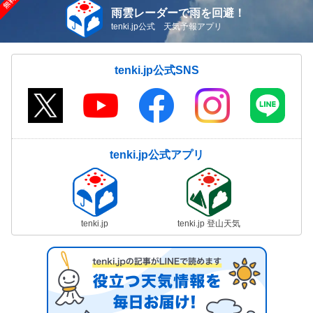
雨雲レーダーで雨を回避！
tenki.jp公式 天気予報アプリ
tenki.jp公式SNS
tenki.jp公式アプリ
tenki.jp
tenki.jp 登山天気