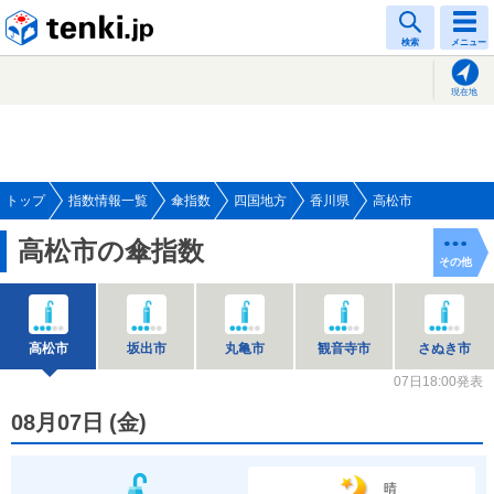
tenki.jp
検索
メニュー
現在地
トップ
指数情報一覧
傘指数
四国地方
香川県
高松市
高松市の傘指数
その他
高松市
坂出市
丸亀市
観音寺市
さぬき市
07日18:00発表
08月07日
(
金
)
晴