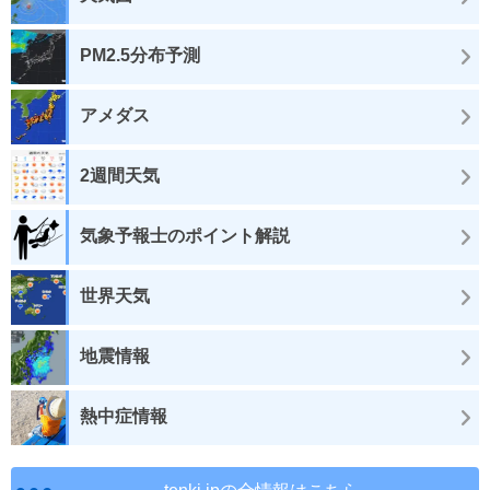
PM2.5分布予測
アメダス
2週間天気
気象予報士のポイント解説
世界天気
地震情報
熱中症情報