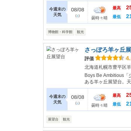
遊具づくりや作業体
2
鉄道や馬そりといった
最高
今週末の
08/08
天気
2
(
)
最低
土
曇時々晴
博物館・科学館
観光
さっぽろ羊ヶ丘
4
評価
北海道札幌市豊平区羊
Boys Be Ambi
ある羊ヶ丘展望台。
れる絶景スポットです。 絶景スポットだけではなく、さっぽろ雪
2
史が見られる資料館が..
最高
今週末の
08/08
天気
2
(
)
最低
土
曇時々晴
展望台
観光