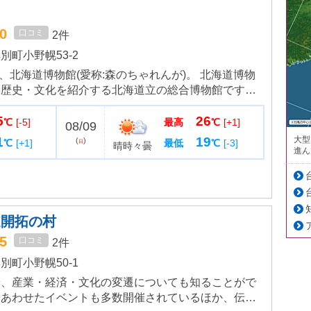
.0
口コミ
2件
町小野幌53-2
た、北海道博物館(愛称:森のちゃれんが)。 北海道博物
・歴史・文化を紹介する北海道立の総合博物館です。
かわりや、アイヌ民族の文化、本州から渡ってきた移
5
26
・研究し...
℃
[-5]
最高
℃
[+1]
08/09
大型
1
19
(
)
℃
[+1]
最低
℃
[-3]
日
晴時々曇
進ん
道開拓の村
.5
口コミ
2件
町小野幌50-1
や、産業・経済・文化の変遷についても知ることがで
にあわせたイベントも多数開催されているほか、伝統