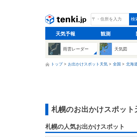
tenki.jp
検
天気予報
観測
雨雲レーダー
天気図
トップ
お出かけスポット天気
全国
北海
札幌のお出かけスポット
札幌の人気お出かけスポット