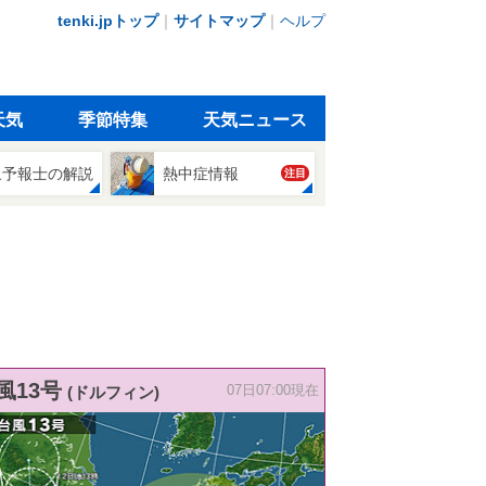
tenki.jpトップ
｜
サイトマップ
｜
ヘルプ
天気
季節特集
天気ニュース
象予報士の解説
熱中症情報
注目
風13号
(ドルフィン)
07日07:00現在