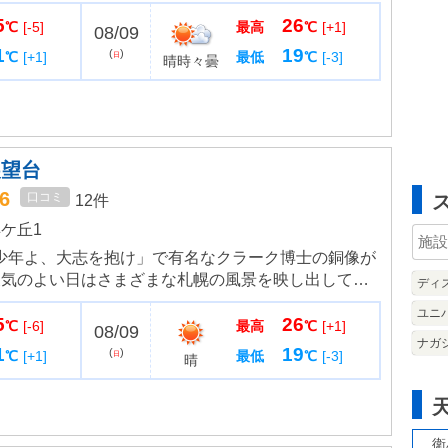
験なども人気を集めています。また、広い村内は馬車
5
26
乗り物での散策が可能。...
℃
[-5]
最高
℃
[+1]
08/09
1
19
(
)
℃
[+1]
最低
℃
[-3]
日
晴時々曇
展望台
.6
口コミ
12件
ケ丘1
tious「少年よ、大志を抱け」で有名なクラーク博士の銅像が
天気のよい日はさまざまな札幌の風景を映し出してく
ディ
祭りの歴
ユニ
5
26
.
℃
[-6]
最高
℃
[+1]
08/09
ナガ
1
19
(
)
℃
[+1]
最低
℃
[-3]
日
晴
衛