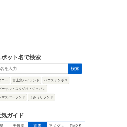
スポット名で検索
検索
ズニー
富士急ハイランド
ハウステンボス
バーサル・スタジオ・ジャパン
シマスパーランド
よみうりランド
天気ガイド
星
天気図
雨雲
アメダス
PM2.5