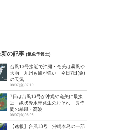
最新の記事
(気象予報士)
台風13号接近で沖縄・奄美は暴風や
大雨 九州も風が強い 今日7日(金)
の天気
08/07(金)07:10
7日は台風13号が沖縄や奄美に最接
近 線状降水帯発生のおそれ 長時
間の暴風・高波
08/07(金)06:05
【速報】台風13号 沖縄本島の一部