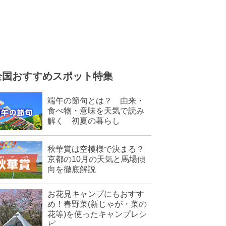
全国おすすめスポット特集
端午の節句とは？ 由来・
食べ物・意味を天気で読み
解く 初夏の暮らし
秋華賞は空模様で決まる？
京都の10月の天気と馬場傾
向を徹底解説
お花見キャンプにもおすす
め！春野菜(新じゃが・菜の
花等)を使ったキャンプレシ
ピ