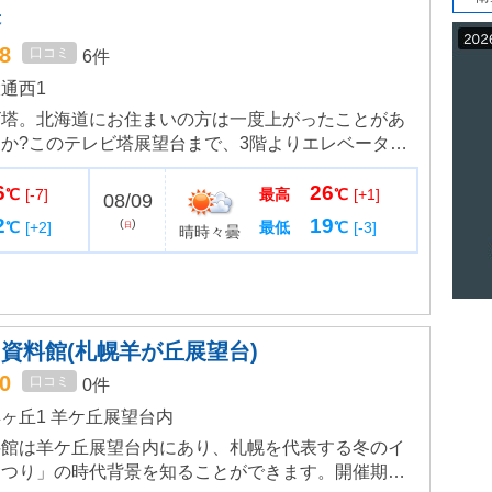
塔
.8
口コミ
6件
通西1
ビ塔。北海道にお住まいの方は一度上がったことがあ
か?このテレビ塔展望台まで、3階よりエレベーター
.38mの展望台に到着します。眼下には大通公園、少し北
6
26
も見えて、...
℃
[-7]
最高
℃
[+1]
08/09
2
19
(
)
℃
[+2]
最低
℃
[-3]
日
晴時々曇
資料館(札幌羊が丘展望台)
.0
口コミ
0件
ヶ丘1 羊ケ丘展望台内
料館は羊ケ丘展望台内にあり、札幌を代表する冬のイ
まつり」の時代背景を知ることができます。開催期間