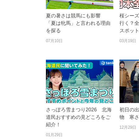
夏の暑さは競馬にも影響
桜シー
「夏は牝馬」と言われる理由
行く？
を探る
スポッ
07月10日
03月19日
さっぽろ雪まつり2026 北海
初日の
道民おすすめの見どころをご
物 寒
紹介！
12月29日
01月29日