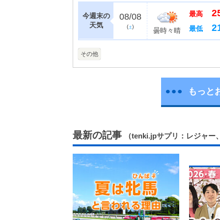
以外でも雪まつりを
2
ネル、ポスター、パンフ
最高
今週末の
08/08
天気
2
(
)
最低
土
曇時々晴
その他
もっと
最新の記事
（tenki.jpサプリ：レジャ