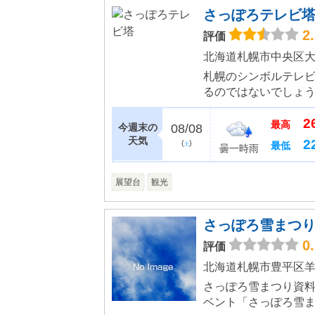
さっぽろテレビ
2
評価
北海道札幌市中央区大
札幌のシンボルテレ
るのではないでしょう
で約60秒、地上90
2
側に目を向けると札幌駅
最高
今週末の
08/08
天気
2
(
)
最低
土
曇一時雨
展望台
観光
さっぽろ雪まつり
0
評価
北海道札幌市豊平区羊
さっぽろ雪まつり資
ベント「さっぽろ雪