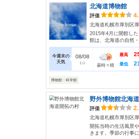
北海道博物館
4
評価
北海道札幌市厚別区厚別
2015年4月に開館し
館は、北海道の自然
自然環境と人とのか
2
住者のくらしなどを調査
最高
今週末の
08/08
天気
2
(
)
最低
土
曇時々晴
博物館・科学館
野外博物館北海
2
評価
北海道札幌市厚別区厚別
開拓当時の生活風景
きます。季節の行事