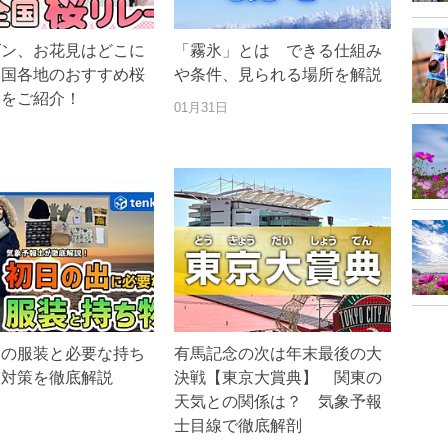
ズン、お花見はどこに
「霧氷」とは できる仕組み
全国各地のおすすめ桜
や条件、見られる場所を解説
トをご紹介！
01月31日
出の服装と必要な持ち
有馬記念の次は年末最後の大
さ対策を徹底解説
決戦【東京大賞典】 関東の
天気との関係は？ 気象予報
士目線で徹底解剖