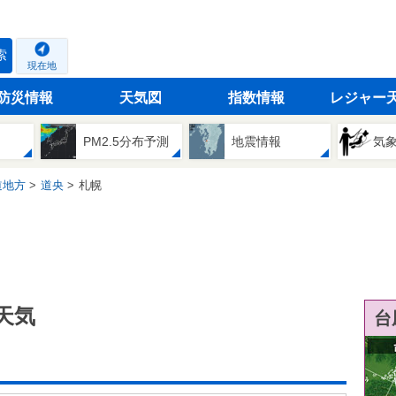
索
現在地
防災情報
天気図
指数情報
レジャー
PM2.5分布予測
地震情報
気
道地方
道央
札幌
天気
台