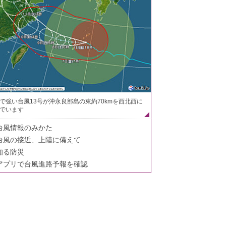
で強い台風13号が沖永良部島の東約70kmを西北西に
でいます
台風情報のみかた
台風の接近、上陸に備えて
知る防災
アプリで台風進路予報を確認