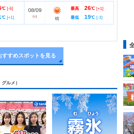
堪能できるように、雪像のミニチュア模型や写真、パ
5
26
レットなど500点ほ...
℃
[-6]
最高
℃
[+1]
08/09
1
19
(
)
℃
[+1]
最低
℃
[-3]
日
晴
おすすめスポットを見る
ー、グルメ）