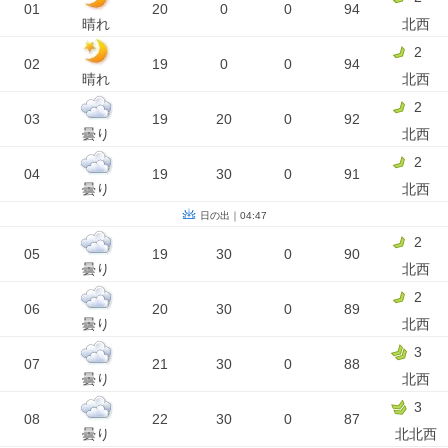
01
20
0
0
94
晴れ
北西
2
02
19
0
0
94
晴れ
北西
2
03
19
20
0
92
曇り
北西
2
04
19
30
0
91
曇り
北西
日の出｜04:47
2
05
19
30
0
90
曇り
北西
2
06
20
30
0
89
曇り
北西
3
07
21
30
0
88
曇り
北西
3
08
22
30
0
87
曇り
北北西