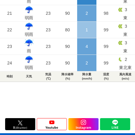
雨
東
3
21
23
90
2
98
弱雨
東
3
22
23
80
1
99
弱雨
東
3
23
23
90
4
99
雨
東
2
24
23
90
2
99
弱雨
東北東
気温
降水確率
降水量
湿度
風向風速
時刻
天気
(℃)
(%)
(mm/h)
(%)
(m/s)