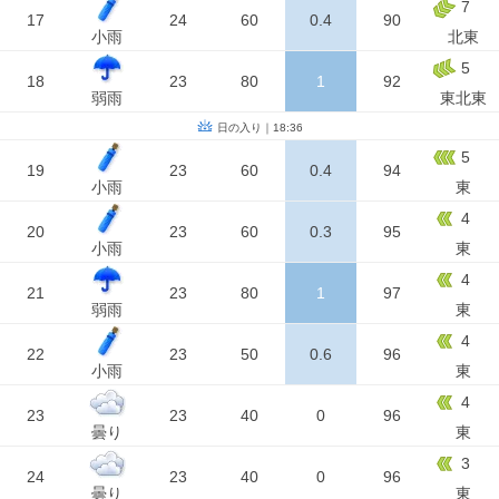
7
17
24
60
0.4
90
小雨
北東
5
18
23
80
1
92
弱雨
東北東
日の入り｜18:36
5
19
23
60
0.4
94
小雨
東
4
20
23
60
0.3
95
小雨
東
4
21
23
80
1
97
弱雨
東
4
22
23
50
0.6
96
小雨
東
4
23
23
40
0
96
曇り
東
3
24
23
40
0
96
曇り
東