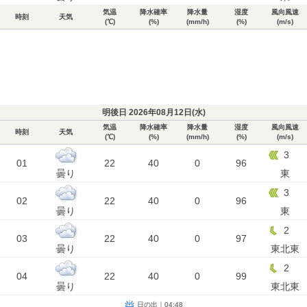
気温
降水確率
降水量
湿度
風向風速
時刻
天気
(℃)
(%)
(mm/h)
(%)
(m/s)
明後日 2026年08月12日(
水
)
気温
降水確率
降水量
湿度
風向風速
時刻
天気
(℃)
(%)
(mm/h)
(%)
(m/s)
3
01
22
40
0
96
曇り
東
3
02
22
40
0
96
曇り
東
2
03
22
40
0
97
曇り
東北東
2
04
22
40
0
99
曇り
東北東
日の出｜04:48