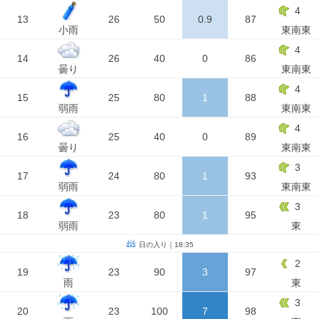
4
13
26
50
0.9
87
小雨
東南東
4
14
26
40
0
86
曇り
東南東
4
15
25
80
1
88
弱雨
東南東
4
16
25
40
0
89
曇り
東南東
3
17
24
80
1
93
弱雨
東南東
3
18
23
80
1
95
弱雨
東
日の入り｜18:35
2
19
23
90
3
97
雨
東
3
20
23
100
7
98