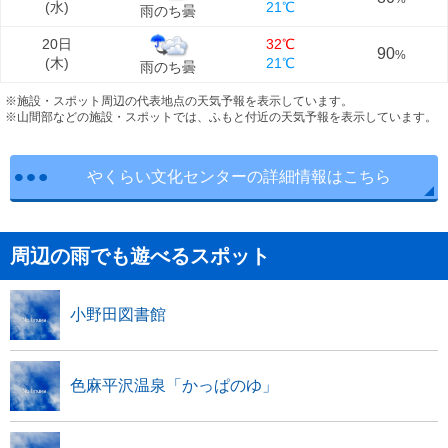
(
水
)
21℃
雨のち曇
20日
32℃
90
%
(
木
)
21℃
雨のち曇
※施設・スポット周辺の代表地点の天気予報を表示しています。
※山間部などの施設・スポットでは、ふもと付近の天気予報を表示しています。
やくらい文化センターの詳細情報はこちら
周辺の雨でも遊べるスポット
小野田図書館
色麻平沢温泉「かっぱのゆ」