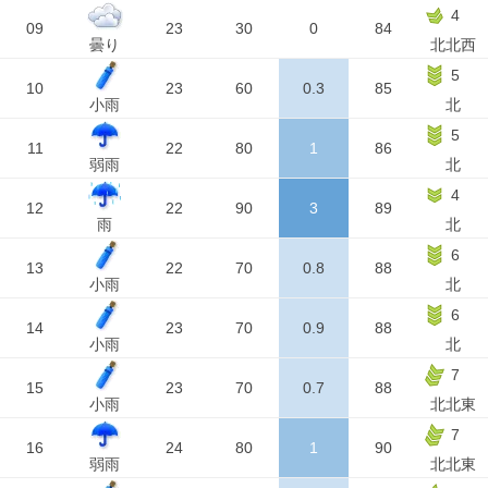
4
09
23
30
0
84
曇り
北北西
5
10
23
60
0.3
85
小雨
北
5
11
22
80
1
86
弱雨
北
4
12
22
90
3
89
雨
北
6
13
22
70
0.8
88
小雨
北
6
14
23
70
0.9
88
小雨
北
7
15
23
70
0.7
88
小雨
北北東
7
16
24
80
1
90
弱雨
北北東