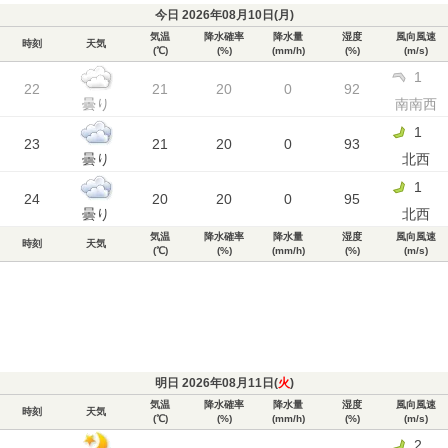
今日 2026年08月10日(
月
)
気温
降水確率
降水量
湿度
風向風速
時刻
天気
(℃)
(%)
(mm/h)
(%)
(m/s)
1
22
21
20
0
92
曇り
南南西
1
23
21
20
0
93
曇り
北西
1
24
20
20
0
95
曇り
北西
気温
降水確率
降水量
湿度
風向風速
時刻
天気
(℃)
(%)
(mm/h)
(%)
(m/s)
明日 2026年08月11日(
火
)
気温
降水確率
降水量
湿度
風向風速
時刻
天気
(℃)
(%)
(mm/h)
(%)
(m/s)
2