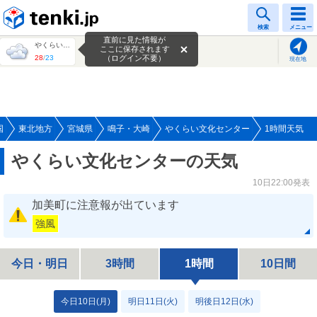
tenki.jp
検索
メニュー
直前に見た情報が
やくらい文化センター
ここに保存されます
28
/
23
（ログイン不要）
現在地
国
東北地方
宮城県
鳴子・大崎
やくらい文化センター
1時間天気
やくらい文化センターの天気
10日22:00発表
加美町に注意報が出ています
強風
今日・明日
3時間
1時間
10日間
今日10日(月)
明日11日(火)
明後日12日(水)