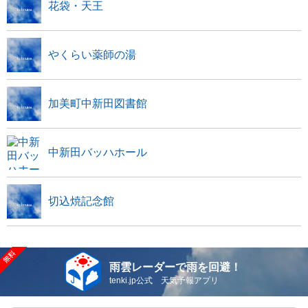
花袋・天王
やくらい薬師の湯
加美町中新田図書館
中新田バッハホール
切込焼記念館
雨雲レーダーで雨を回避！
tenki.jp公式 天気予報アプリ