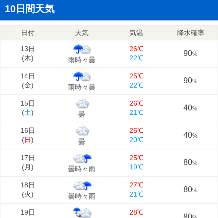
10日間天気
日付
天気
気温
降水確率
13日
26℃
90
%
(
木
)
22℃
雨時々曇
14日
25℃
90
%
(
金
)
22℃
雨時々曇
15日
26℃
40
%
(
土
)
21℃
曇
16日
26℃
40
%
(
日
)
20℃
曇
17日
25℃
80
%
(
月
)
19℃
曇時々雨
18日
27℃
80
%
(
火
)
21℃
曇時々雨
19日
28℃
80
%