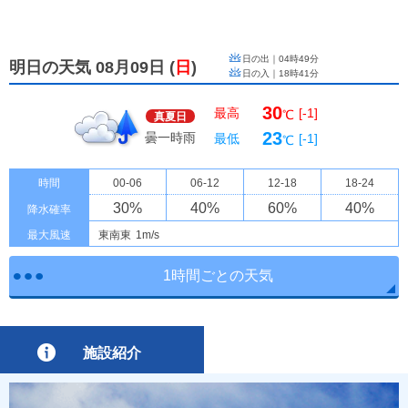
日の出｜
04時49分
明日の天気 08月09日
(
日
)
日の入｜
18時41分
30
最高
[-1]
℃
真夏日
23
曇一時雨
最低
[-1]
℃
時間
00-06
06-12
12-18
18-24
30
%
40
%
60
%
40
%
降水確率
最大風速
東南東
1m/s
1時間ごとの天気
施設紹介