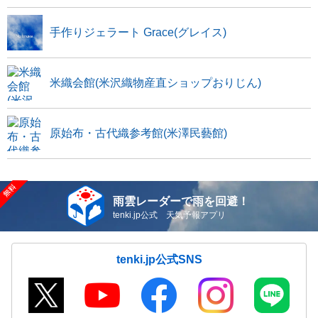
手作りジェラート Grace(グレイス)
米織会館(米沢織物産直ショップおりじん)
原始布・古代織参考館(米澤民藝館)
雨雲レーダーで雨を回避！
tenki.jp公式 天気予報アプリ
tenki.jp公式SNS