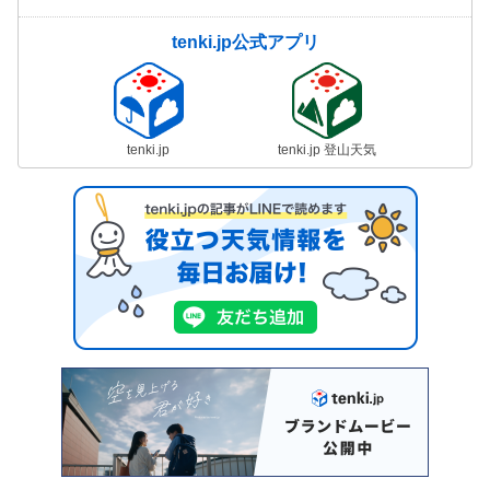
tenki.jp公式アプリ
tenki.jp
tenki.jp 登山天気