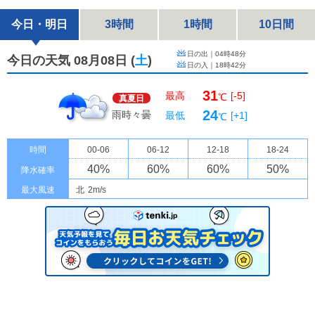
今日・明日
3時間
1時間
10日間
日の出｜
04時48分
今日の天気 08月08日
(
土
)
日の入｜
18時42分
31
最高
[-5]
℃
真夏日
24
雨時々曇
最低
[+1]
℃
時間
00-06
06-12
12-18
18-24
40
%
60
%
60
%
50
%
降水確率
最大風速
北
2m/s