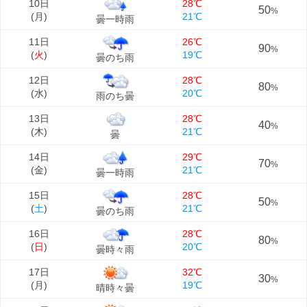
10日
28℃
50
%
(
月
)
21℃
曇一時雨
11日
26℃
90
%
(
火
)
19℃
曇のち雨
12日
28℃
80
%
(
水
)
20℃
雨のち曇
13日
28℃
40
%
(
木
)
21℃
曇
14日
29℃
70
%
(
金
)
21℃
曇一時雨
15日
28℃
50
%
(
土
)
21℃
曇のち雨
16日
28℃
80
%
(
日
)
20℃
曇時々雨
17日
32℃
30
%
(
月
)
19℃
晴時々曇