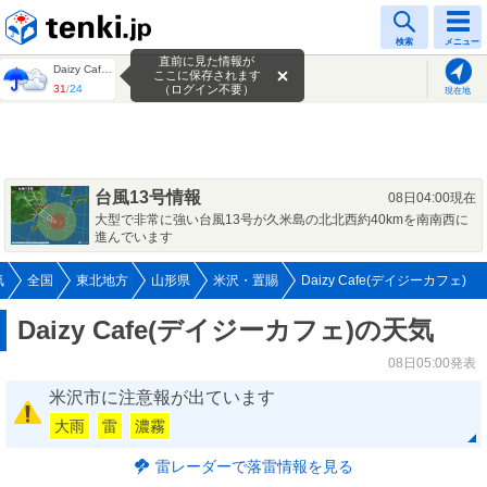
tenki.jp
検索
メニュー
直前に見た情報が
Daizy Cafe(デイジーカフェ)
ここに保存されます
31
/
24
（ログイン不要）
現在地
台風13号情報
08日04:00現在
大型で非常に強い台風13号が久米島の北北西約40kmを南南西に
進んでいます
気
全国
東北地方
山形県
米沢・置賜
Daizy Cafe(デイジーカフェ)
Daizy Cafe(デイジーカフェ)の天気
08日05:00発表
米沢市に注意報が出ています
大雨
雷
濃霧
雷レーダーで落雷情報を見る