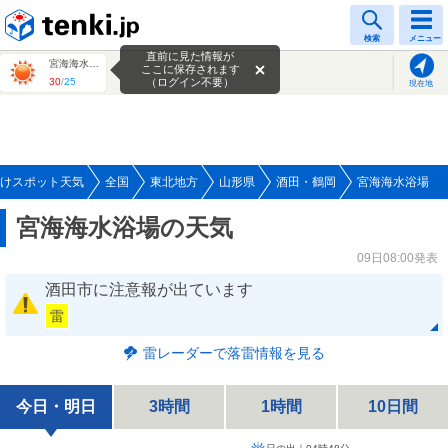
tenki.jp
検索
メニュー
直前に見た情報が
宮海海水浴場
ここに保存されます
30
/
25
（ログイン不要）
現在地
けスポット天気
全国
東北地方
山形県
酒田・鶴岡
宮海海水浴場
宮海海水浴場の天気
09日08:00発表
酒田市に注意報が出ています
雷
雷レーダーで落雷情報を見る
今日・明日
3時間
1時間
10日間