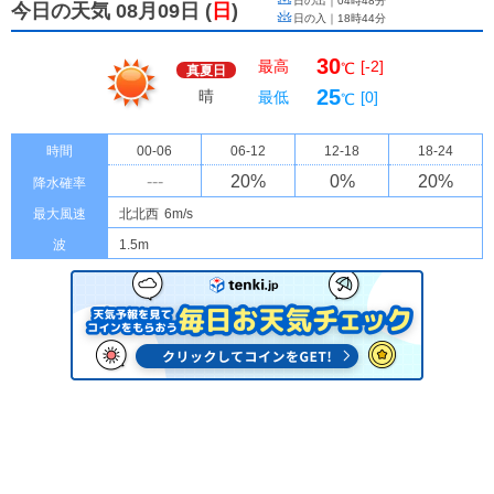
日の出｜
04時48分
今日の天気 08月09日
(
日
)
日の入｜
18時44分
30
最高
[-2]
℃
真夏日
25
晴
最低
[0]
℃
時間
00-06
06-12
12-18
18-24
---
20
%
0
%
20
%
降水確率
最大風速
北北西
6m/s
波
1.5m