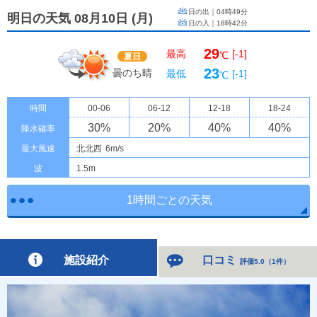
日の出｜
04時49分
明日の天気 08月10日
(
月
)
日の入｜
18時42分
29
最高
[-1]
℃
夏日
23
曇のち晴
最低
[-1]
℃
時間
00-06
06-12
12-18
18-24
30
%
20
%
40
%
40
%
降水確率
最大風速
北北西
6m/s
波
1.5m
1時間ごとの天気
施設紹介
口コミ
評価5.0
（
1件
）