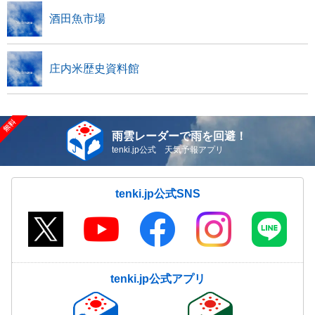
酒田魚市場
庄内米歴史資料館
雨雲レーダーで雨を回避！
tenki.jp公式 天気予報アプリ
tenki.jp公式SNS
tenki.jp公式アプリ