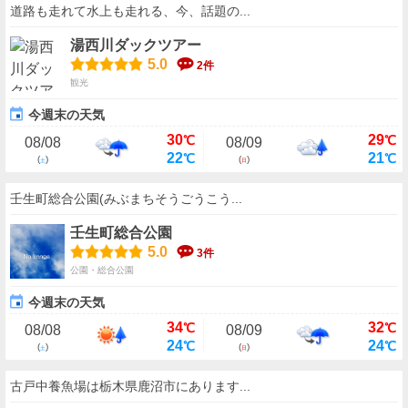
道路も走れて水上も走れる、今、話題の...
湯西川ダックツアー
5.0
2件
観光
今週末の天気
30
29
℃
℃
08/08
08/09
22
21
℃
℃
(
)
(
)
土
日
壬生町総合公園(みぶまちそうごうこう...
壬生町総合公園
5.0
3件
公園・総合公園
今週末の天気
34
32
℃
℃
08/08
08/09
24
24
℃
℃
(
)
(
)
土
日
古戸中養魚場は栃木県鹿沼市にあります...