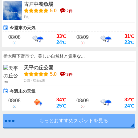
古戸中養魚場
5.0
2件
釣り
今週末の天気
33
31
℃
℃
08/08
08/09
24
23
℃
℃
(
)
(
)
土
日
栃木県下野市で、美しい自然林と貴重な...
天平の丘公園
5.0
3件
公園・総合公園
今週末の天気
34
32
℃
℃
08/08
08/09
25
24
℃
℃
(
)
(
)
土
日
もっとおすすめスポットを見る