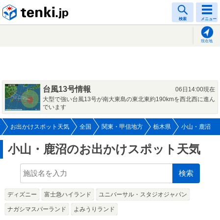
tenki.jp
検索
メニュー
現在地
台風13号情報
06日14:00現在
大型で強い台風13号が南大東島の東北東約190kmを西北西に進ん
でいます
お出かけスポット天気
全国
関東・甲信地方
栃木県
小山・鹿沼
小山・鹿沼のお出かけスポット天気
検索
ディズニー
富士急ハイランド
ユニバーサル・スタジオジャパン
ナガシマスパーランド
よみうりランド