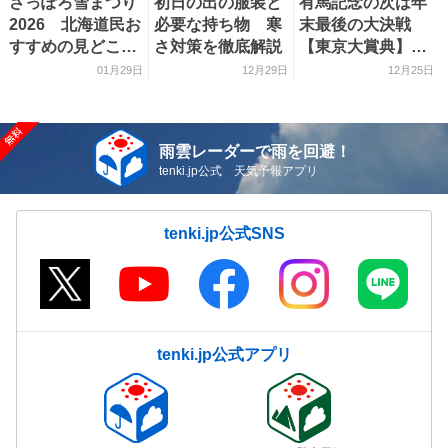
さっぽろ雪まつり
初日の出の服装と
有馬記念の次は年
2026 北海道民お
必要な持ち物 寒
末最後の大決戦
すすめの見どころ
さ対策を徹底解説
【東京大賞典】
をご紹介！
関東の天気との関
01月29日
12月29日
12月25日
係は？ 気象予報
士目線で徹底解剖
雨雲レーダーで雨を回避！
tenki.jp公式 天気予報アプリ
tenki.jp公式SNS
tenki.jp公式アプリ