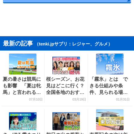
最新の記事
（tenki.jpサプリ：レジャー、グルメ）
夏の暑さは競馬に
桜シーズン、お花
「霧氷」とは で
も影響 「夏は牝
見はどこに行く？
きる仕組みや条
馬」と言われる理
全国各地のおすす
件、見られる場所
由を探る
め桜スポットをご
を解説
07月10日
03月19日
01月31日
紹介！