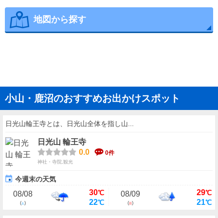
地図から探す
小山・鹿沼のおすすめお出かけスポット
日光山輪王寺とは、日光山全体を指し山...
日光山 輪王寺
0.0
0件
神社・寺院,観光
今週末の天気
30
29
℃
℃
08/08
08/09
22
21
℃
℃
(
)
(
)
土
日