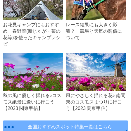
お花見キャンプにもおすす
レース結果にも大きく影
め！春野菜(新じゃが・菜の
響？ 競馬と天気の関係に
花等)を使ったキャンプレシ
ついて
ピ
秋の風に優しく揺れる♪コス
風にやさしく揺れる花♪ 南関
モス絶景に逢いに行こう
東のコスモスまつりに行こ
【2023 関東甲信】
う【2023 関東甲信】
全国おすすめスポット特集一覧はこちら