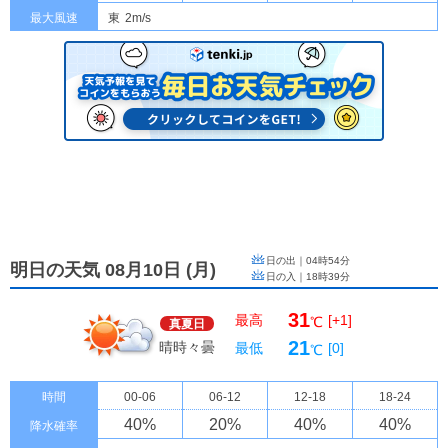
最大風速
東
2m/s
日の出｜
04時54分
明日の天気 08月10日
(
月
)
日の入｜
18時39分
31
最高
[+1]
℃
真夏日
21
晴時々曇
最低
[0]
℃
時間
00-06
06-12
12-18
18-24
40
%
20
%
40
%
40
%
降水確率