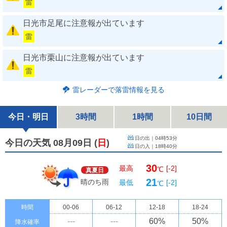
雷
日光市足尾に注意報が出ています
雷
日光市栗山に注意報が出ています
雷
雷レーダーで落雷情報を見る
今日・明日
3時間
1時間
10日間
日の出｜
04時53分
今日の天気 08月09日
(
日
)
日の入｜
18時40分
30
最高
[-2]
℃
真夏日
21
晴のち雨
最低
[-2]
℃
時間
00-06
06-12
12-18
18-24
---
---
60
%
50
%
降水確率