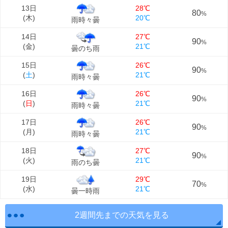
13日
28℃
80
%
(
木
)
20℃
雨時々曇
14日
27℃
90
%
(
金
)
21℃
曇のち雨
15日
26℃
90
%
(
土
)
21℃
雨時々曇
16日
26℃
90
%
(
日
)
21℃
雨時々曇
17日
26℃
90
%
(
月
)
21℃
雨時々曇
18日
27℃
90
%
(
火
)
21℃
雨のち曇
19日
29℃
70
%
(
水
)
21℃
曇一時雨
2週間先までの天気を見る