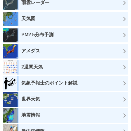
雨雲レーダー
天気図
PM2.5分布予測
アメダス
2週間天気
気象予報士のポイント解説
世界天気
地震情報