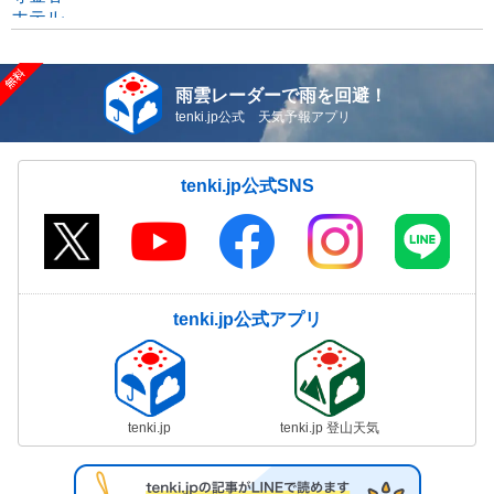
雨雲レーダーで雨を回避！
tenki.jp公式 天気予報アプリ
tenki.jp公式SNS
tenki.jp公式アプリ
tenki.jp
tenki.jp 登山天気