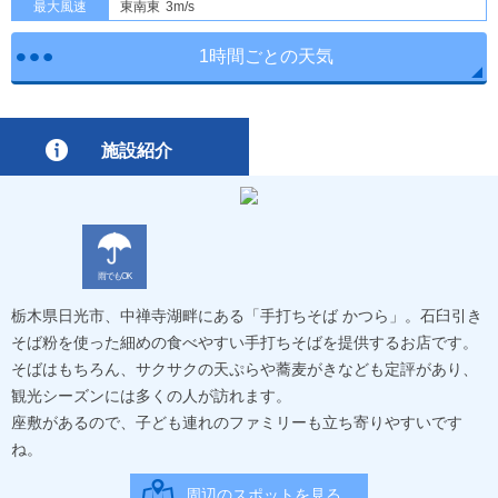
最大風速
東南東
3m/s
1時間ごとの天気
施設紹介
雨でもOK
栃木県日光市、中禅寺湖畔にある「手打ちそば かつら」。石臼引き
そば粉を使った細めの食べやすい手打ちそばを提供するお店です。
そばはもちろん、サクサクの天ぷらや蕎麦がきなども定評があり、
観光シーズンには多くの人が訪れます。
座敷があるので、子ども連れのファミリーも立ち寄りやすいです
ね。
周辺のスポットを見る