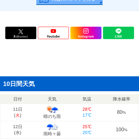
10日間天気
日付
天気
気温
降水確率
11日
28℃
80
%
(
火
)
17℃
晴のち雨
12日
25℃
100
%
(
水
)
20℃
雨時々曇