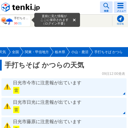
tenki.jp
検索
メニュー
直前に見た情報が
手打ちそば かつら
ここに保存されます
30
/
21
（ログイン不要）
現在地
天気
全国
関東・甲信地方
栃木県
小山・鹿沼
手打ちそば かつら
手打ちそば かつらの天気
09日12:00発表
日光市今市に注意報が出ています
雷
日光市日光に注意報が出ています
雷
日光市藤原に注意報が出ています