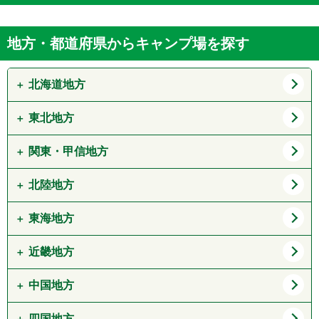
地方・都道府県からキャンプ場を探す
北海道地方
東北地方
道北
道東
道央
道南
関東・甲信地方
青森県
岩手県
宮城県
秋田県
北陸地方
東京都
神奈川県
山形県
福島県
埼玉県
千葉県
東海地方
新潟県
富山県
茨城県
栃木県
石川県
福井県
近畿地方
愛知県
岐阜県
群馬県
山梨県
静岡県
三重県
中国地方
大阪府
兵庫県
長野県
京都府
滋賀県
四国地方
鳥取県
島根県