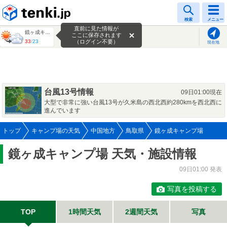
tenki.jp
検索
メニュー
直前に見た情報が
鏡ヶ成キャンプ場
ここに保存されます
33
/
23
（ログイン不要）
現在地
台風13号情報
09日01:00現在
大型で非常に強い台風13号が久米島の西北西約280kmを西北西に
進んでいます
トップ
キャンプ場の天気
中国地方
鳥取県
鏡ヶ成キャンプ場
鏡ヶ成キャンプ場 天気・施設情報
09日01:00 発表
写真を投稿する
TOP
1時間天気
2週間天気
写真