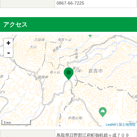
0867-66-7225
アクセス
+
-
3 km
Leaflet
|
国土地理院
鳥取県日野郡江府町御机鏡ヶ成７０９