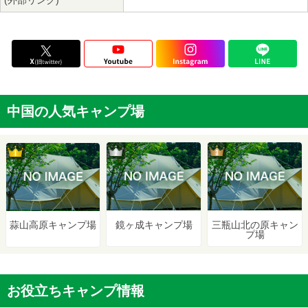
(外部リンク)
中国の人気キャンプ場
2位
3位
1位
鏡ヶ成キャンプ場
三瓶山北の原キャン
蒜山高原キャンプ場
プ場
お役立ちキャンプ情報