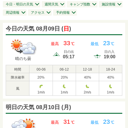
今日・明日の天気
週間天気
キャンプ指数
施設情報
周辺情報
アクセス
予約情報
今日の天気 08月09日
(
日
)
33
23
最高
℃
最低
℃
日の出
日の入
05:17
19:00
晴のち曇
時間
00-06
06-12
12-18
18-24
降水確率
20
%
20
%
40
%
40
%
風
1
m/s
1
m/s
2
m/s
1
m/s
明日の天気 08月10日
(
月
)
31
23
最高
℃
最低
℃