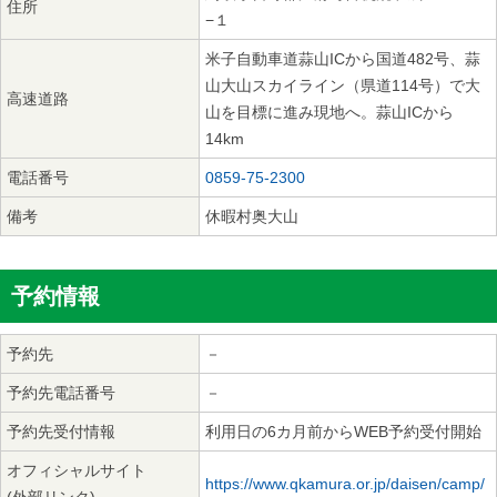
住所
−１
米子自動車道蒜山ICから国道482号、蒜
山大山スカイライン（県道114号）で大
高速道路
山を目標に進み現地へ。蒜山ICから
14km
電話番号
0859-75-2300
備考
休暇村奥大山
予約情報
予約先
－
予約先電話番号
－
予約先受付情報
利用日の6カ月前からWEB予約受付開始
オフィシャルサイト
https://www.qkamura.or.jp/daisen/camp/