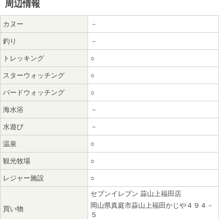
周辺情報
カヌー
－
釣り
－
トレッキング
○
スターウォッチング
○
バードウォッチング
○
海水浴
－
水遊び
－
温泉
○
観光牧場
○
レジャー施設
○
セブンイレブン 蒜山上福田店
岡山県真庭市蒜山上福田かじや４９４－
買い物
５