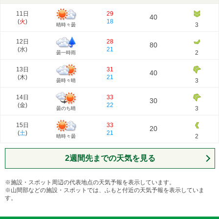
11日
29
40
(
火
)
18
3
晴時々曇
12日
28
80
(
水
)
21
2
曇一時雨
13日
31
40
(
木
)
21
3
曇時々晴
14日
33
30
(
金
)
22
3
曇のち晴
15日
33
20
(
土
)
21
2
晴時々曇
2週間先までの天気を見る
※施設・スポット周辺の代表地点の天気予報を表示しています。
※山間部などの施設・スポットでは、ふもと付近の天気予報を表示していま
す。