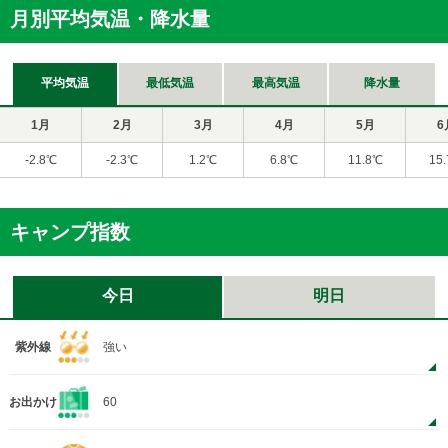
月別平均気温・降水量
平均気温
最低気温
最高気温
降水量
1月
2月
3月
4月
5月
6
-2.8℃
-2.3℃
1.2℃
6.8℃
11.8℃
15
キャンプ指数
今日
明日
紫外線
強い
お出かけ
60