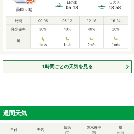
日の出
日の入
05:18
18:58
曇時々晴
時間
00-06
06-12
12-18
18-24
降水確率
30
%
40
%
40
%
20
%
風
1
m/s
1
m/s
2
m/s
1
m/s
1時間ごとの天気を見る
週間天気
気温
降水確率
風
日付
天気
(℃)
(%)
(m/s)