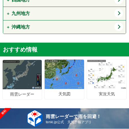
奈良県
和歌山県
岡山県
広島県
九州地方
徳島県
香川県
山口県
愛媛県
高知県
沖縄地方
福岡県
佐賀県
長崎県
熊本県
沖縄県
おすすめ情報
大分県
宮崎県
鹿児島県
天気図
実況天気
雨雲レーダー
雨雲レーダーで雨を回避！
tenki.jp公式 天気予報アプリ