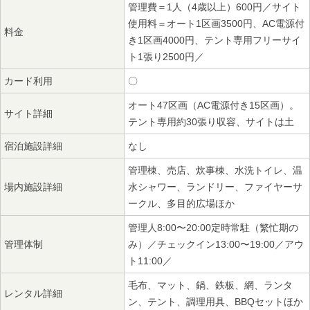
管理費＝1人（4歳以上）600円／サイト
使用料＝オート1区画3500円、AC電源付
料金
き1区画4000円、テント専用フリーサイ
ト1張り2500円／
カード利用
〇
オート47区画（AC電源付き15区画）。
サイト詳細
テント専用約30張り収容、サイトは土
宿泊施設詳細
なし
管理棟、売店、炊事棟、水洗トイレ、温
場内施設詳細
水シャワー、ランドリー、ファイヤーサ
ークル、多目的広場ほか
管理人8:00〜20:00定時常駐（繁忙期の
管理体制
み）／チェックイン13:00〜19:00／アウ
ト11:00／
毛布、マット、鍋、鉄板、網、ランタ
レンタル詳細
ン、テント、調理用具、BBQセットほか