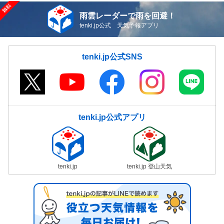
雨雲レーダーで雨を回避！
tenki.jp公式 天気予報アプリ
tenki.jp公式SNS
tenki.jp公式アプリ
tenki.jp
tenki.jp 登山天気