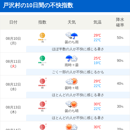
戸沢村の10日間の不快指数
降水
日付
指数
天気
気温
確率
29℃
50
08月10日
%
22℃
曇のち雨
79
(
月
)
ほぼ半数の人が不快に感じる暑さ
25℃
90
08月11日
%
19℃
雨時々曇
74
(
火
)
ごく一部の人が不快に感じるかも
29℃
40
08月12日
%
22℃
曇時々晴
80
(
水
)
ほとんどの人が不快に感じる暑さ
30℃
30
08月13日
%
22℃
曇のち晴
81
(
木
)
ほとんどの人が不快に感じる暑さ
30℃
20
%