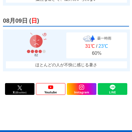
08月09日
(
日
)
曇一時雨
31℃
/
23℃
60%
82
ほとんどの人が不快に感じる暑さ