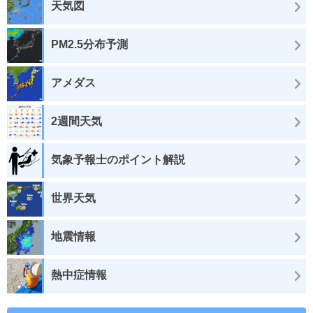
天気図
PM2.5分布予測
アメダス
2週間天気
気象予報士のポイント解説
世界天気
地震情報
熱中症情報