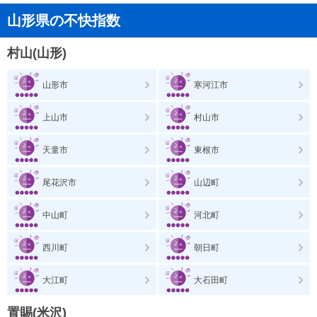
山形県の不快指数
村山(山形)
山形市
寒河江市
上山市
村山市
天童市
東根市
尾花沢市
山辺町
中山町
河北町
西川町
朝日町
大江町
大石田町
置賜(米沢)