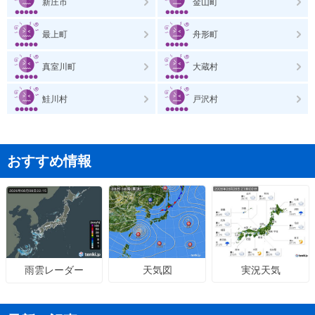
新庄市
金山町
最上町
舟形町
真室川町
大蔵村
鮭川村
戸沢村
おすすめ情報
天気図
実況天気
雨雲レーダー