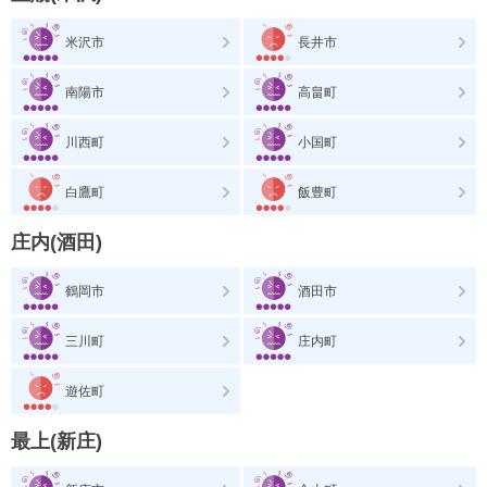
米沢市
長井市
南陽市
高畠町
川西町
小国町
白鷹町
飯豊町
庄内(酒田)
鶴岡市
酒田市
三川町
庄内町
遊佐町
最上(新庄)