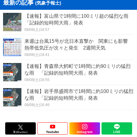
最新の記事
(気象予報士)
【速報】富山県で1時間に100ミリ超の猛烈な雨
「記録的短時間大雨」発表
08/08(土)18:57
来週は台風15号が北日本直撃か 関東にも影響
熱帯低気圧が次々と発生 2週間天気
08/08(土)18:41
【速報】青森県大鰐町で1時間に約90ミリの猛烈
な雨 「記録的短時間大雨」発表
08/08(土)16:55
【速報】岩手県盛岡市で1時間に約100ミリの猛烈
な雨 「記録的短時間大雨」発表
08/08(土)16:46