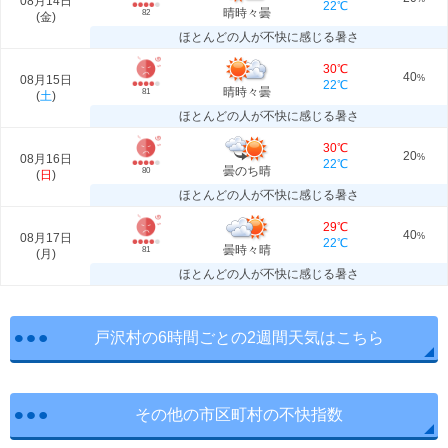
08月14日
22℃
晴時々曇
82
(
金
)
ほとんどの人が不快に感じる暑さ
30℃
40
08月15日
%
22℃
晴時々曇
81
(
土
)
ほとんどの人が不快に感じる暑さ
30℃
20
08月16日
%
22℃
曇のち晴
80
(
日
)
ほとんどの人が不快に感じる暑さ
29℃
40
08月17日
%
22℃
曇時々晴
81
(
月
)
ほとんどの人が不快に感じる暑さ
戸沢村の6時間ごとの2週間天気はこちら
その他の市区町村の不快指数