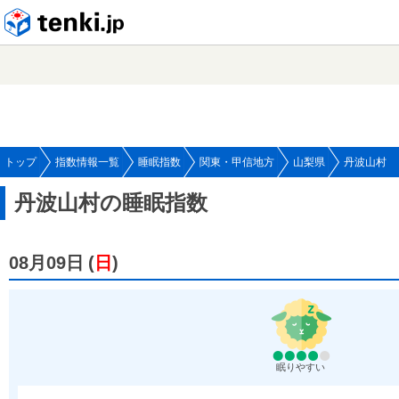
tenki.jp
トップ
指数情報一覧
睡眠指数
関東・甲信地方
山梨県
丹波山村
丹波山村の睡眠指数
08月09日
(
日
)
眠りやすい