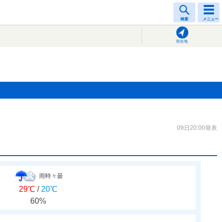
検索
メニュー
現在地
09日20:00発表
雨時々曇
29℃
/
20℃
60%