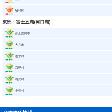
昭和町
東部・富士五湖(河口湖)
富士吉田市
大月市
道志村
忍野村
鳴沢村
小菅村