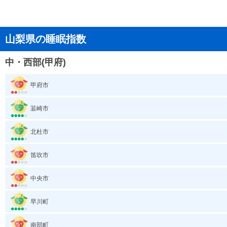
山梨県の睡眠指数
中・西部(甲府)
甲府市
韮崎市
北杜市
笛吹市
中央市
早川町
南部町