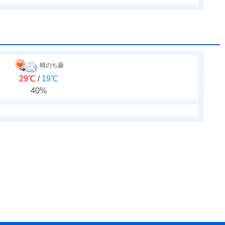
晴のち曇
29℃
/
19℃
40%