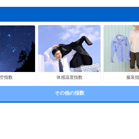
体感温度指数
服装
空指数
その他の指数