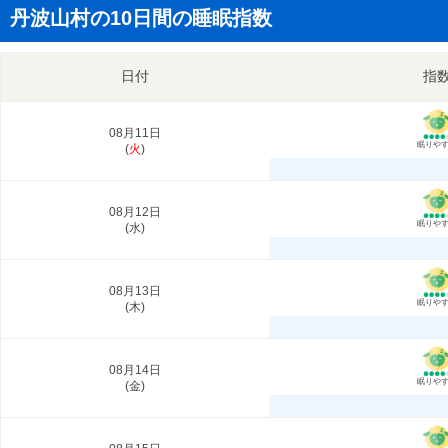
丹波山村の10日間の睡眠指数
日付
指
08月11日
眠りや
(
火
)
08月12日
眠りや
(
水
)
08月13日
眠りや
(
木
)
08月14日
眠りや
(
金
)