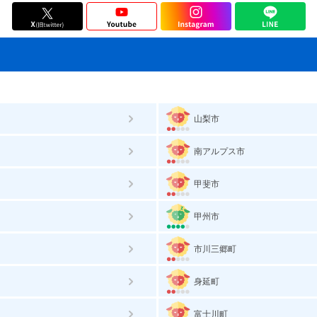
山梨市
南アルプス市
甲斐市
甲州市
市川三郷町
身延町
富士川町