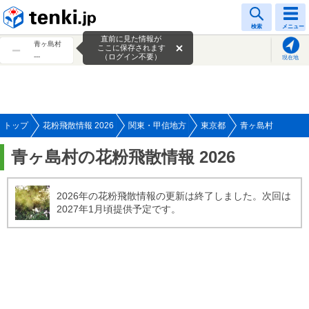
tenki.jp
検索
メニュー
直前に見た情報が
青ヶ島村
ここに保存されます
---
（ログイン不要）
現在地
トップ
花粉飛散情報 2026
関東・甲信地方
東京都
青ヶ島村
青ヶ島村の花粉飛散情報 2026
2026年の花粉飛散情報の更新は終了しました。次回は
2027年1月頃提供予定です。