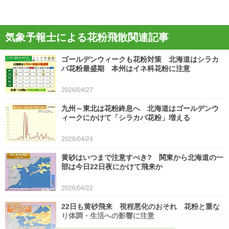
気象予報士による花粉飛散関連記事
ゴールデンウィークも花粉対策 北海道はシラカ
バ花粉最盛期 本州はイネ科花粉に注意
2026/04/27
九州～東北は花粉終息へ 北海道はゴールデンウ
ィークにかけて「シラカバ花粉」増える
2026/04/24
黄砂はいつまで注意すべき? 関東から北海道の一
部は今日22日夜にかけて飛来か
2026/04/22
22日も黄砂飛来 視程悪化のおそれ 花粉と重な
り体調・生活への影響に注意