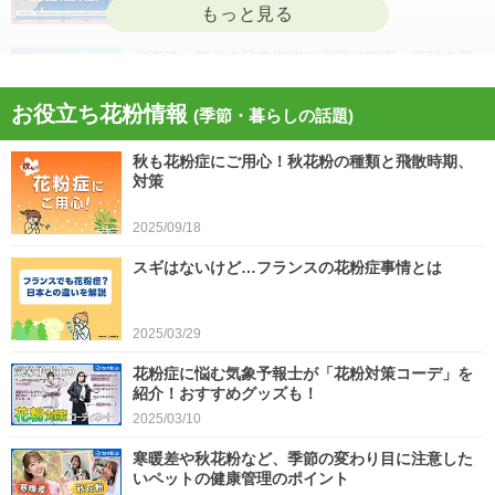
2026/04/22
北海道・東北の日本海側や北陸は雷雨 黄砂の飛
来も注意 今日4月21日(火)の天気
お役立ち花粉情報
(季節・暮らしの話題)
2026/04/21
秋も花粉症にご用心！秋花粉の種類と飛散時期、
今日21日は黄砂が広く飛来 花粉とのダブル影響
対策
に注意 症状悪化や洗濯物など対策を
2025/09/18
2026/04/21
スギはないけど…フランスの花粉症事情とは
スギ、ヒノキ花粉シーズン終了へ 東京の飛散量
は例年の1.2倍(速報値)
2026/04/20
2025/03/29
気象予報士の解説をもっと見る
花粉症に悩む気象予報士が「花粉対策コーデ」を
紹介！おすすめグッズも！
2025/03/10
寒暖差や秋花粉など、季節の変わり目に注意した
いペットの健康管理のポイント