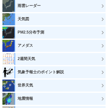
雨雲レーダー
天気図
PM2.5分布予測
アメダス
2週間天気
気象予報士のポイント解説
世界天気
地震情報