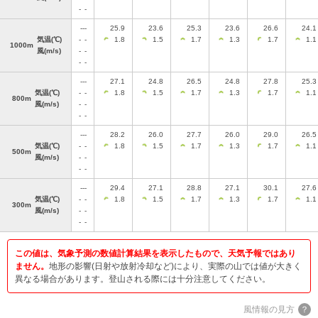
-
-
---
25.9
23.6
25.3
23.6
26.6
24.1
気温
(℃)
-
-
1.8
1.5
1.7
1.3
1.7
1.1
1000m
風
(m/s)
-
-
-
-
---
27.1
24.8
26.5
24.8
27.8
25.3
気温
(℃)
-
-
1.8
1.5
1.7
1.3
1.7
1.1
800m
風
(m/s)
-
-
-
-
---
28.2
26.0
27.7
26.0
29.0
26.5
気温
(℃)
-
-
1.8
1.5
1.7
1.3
1.7
1.1
500m
風
(m/s)
-
-
-
-
---
29.4
27.1
28.8
27.1
30.1
27.6
気温
(℃)
-
-
1.8
1.5
1.7
1.3
1.7
1.1
300m
風
(m/s)
-
-
-
-
この値は、気象予測の数値計算結果を表示したもので、天気予報ではあり
ません。
地形の影響(日射や放射冷却など)により、実際の山では値が大きく
異なる場合があります。登山される際には十分注意してください。
風情報の見方