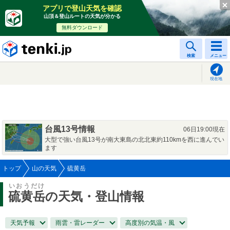
アプリで登山天気を確認
山頂＆登山ルートの天気が分かる
無料ダウンロード
tenki.jp
検索
メニュー
現在地
台風13号情報
06日19:00現在
大型で強い台風13号が南大東島の北北東約110kmを西に進んでい
ます
トップ
山の天気
硫黄岳
いおうだけ
硫黄岳
の天気・登山情報
天気予報
雨雲・雷レーダー
高度別の気温・風