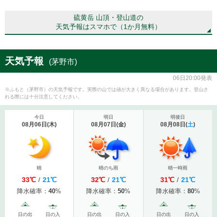
硫黄岳 山頂・登山道の
天気予報はスマホで（1か月無料）
天気予報
(茅野市)
06日20:00発表
※ふもと（茅野市）の天気予報です。実際の山では値が大きく異なる場合があります。登山さ
れる際には十分注意してください。
今日
明日
明後日
08月06日
(
木
)
08月07日
(
金
)
08月08日
(
土
)
晴
晴のち雨
晴一時雨
33
℃
/
21
℃
32
℃
/
21
℃
31
℃
/
21
℃
降水確率：
40
%
降水確率：
50
%
降水確率：
80
%
日の出
日の入
日の出
日の入
日の出
日の入