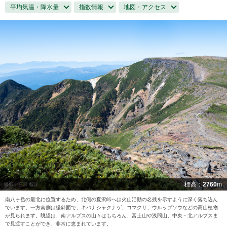
平均気温・降水量
指数情報
地図・アクセス
標高：
2760
m
南八ヶ岳の最北に位置するため、北側の夏沢峠へは火山活動の名残を示すように深く落ち込ん
でいます。一方南側は緩斜面で、キバナシャクナゲ、コマクサ、ウルップソウなどの高山植物
が見られます。眺望は、南アルプスの山々はもちろん、富士山や浅間山、中央・北アルプスま
で見渡すことができ、非常に恵まれています。