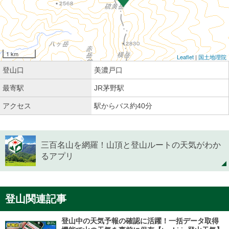
1 km
Leaflet
|
国土地理院
登山口
美濃戸口
最寄駅
JR茅野駅
アクセス
駅からバス約40分
三百名山を網羅！山頂と登山ルートの天気がわか
るアプリ
登山関連記事
登山中の天気予報の確認に活躍！一括データ取得