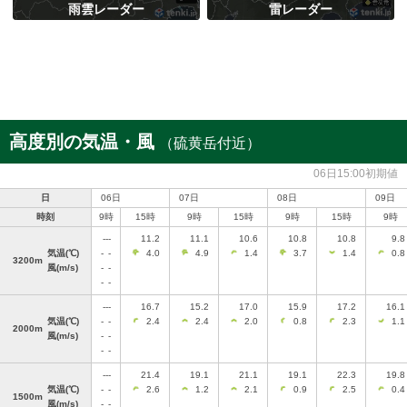
雨雲レーダー
雷レーダー
高度別の気温・風
（硫黄岳付近）
06日15:00初期値
日
06日
07日
08日
09日
時刻
9時
15時
9時
15時
9時
15時
9時
---
11.2
11.1
10.6
10.8
10.8
9.8
気温
(℃)
-
-
4.0
4.9
1.4
3.7
1.4
0.8
3200m
風
(m/s)
-
-
-
-
---
16.7
15.2
17.0
15.9
17.2
16.1
気温
(℃)
-
-
2.4
2.4
2.0
0.8
2.3
1.1
2000m
風
(m/s)
-
-
-
-
---
21.4
19.1
21.1
19.1
22.3
19.8
気温
(℃)
-
-
2.6
1.2
2.1
0.9
2.5
0.4
1500m
風
(m/s)
-
-