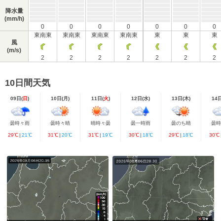
降水量
(mm/h)
0
0
0
0
0
0
0
東南東
東南東
東南東
東南東
東
東
東
風
(m/s)
2
2
2
2
2
2
2
10日間天気
09日(
日
)
10日(
月
)
11日(
火
)
12日(
水
)
13日(
木
)
14
曇時々雨
曇時々晴
晴時々曇
曇一時雨
曇のち晴
曇
29℃
|
21℃
31℃
|
20℃
31℃
|
19℃
30℃
|
18℃
29℃
|
18℃
30℃