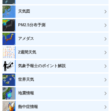
天気図
PM2.5分布予測
アメダス
2週間天気
気象予報士のポイント解説
世界天気
地震情報
熱中症情報