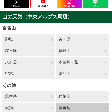
山の天気（中央アルプス周辺）
百名山
御嶽
美ヶ原
霧ヶ峰
蓼科山
八ヶ岳
木曽駒ヶ岳
空木岳
恵那山
その他
北横岳
縞枯山
天狗岳
硫黄岳