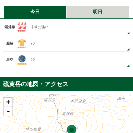
今日
明日
紫外線
非常に強い
服装
70
星空
90
硫黄岳の地図・アクセス
+
-