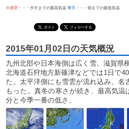
※
赤字
・・・夕方までの最高気温
青字
・・・朝までの最低気温
2015年01月02日の天気概況
九州北部や日本海側は広く雪。滋賀県
北海道石狩地方新篠津などでは1日で4
た。太平洋側にも雪雲が流れ込み、名
もった。真冬の寒さが続き、最高気温は
分と今季一番の低さ。