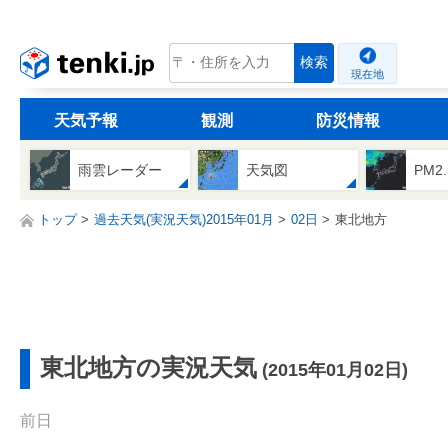
tenki.jp
検索
現在地
天気予報
観測
防災情報
雨雲レーダー
天気図
PM2
トップ
過去天気(実況天気)2015年01月
02日
東北地方
東北地方の実況天気
(2015年01月02日)
前日