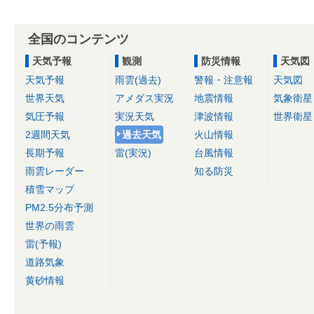
全国のコンテンツ
天気予報
観測
防災情報
天気図
天気予報
雨雲(過去)
警報・注意報
天気図
世界天気
アメダス実況
地震情報
気象衛星
気圧予報
実況天気
津波情報
世界衛星
2週間天気
過去天気
火山情報
長期予報
雷(実況)
台風情報
雨雲レーダー
知る防災
積雪マップ
PM2.5分布予測
世界の雨雲
雷(予報)
道路気象
黄砂情報