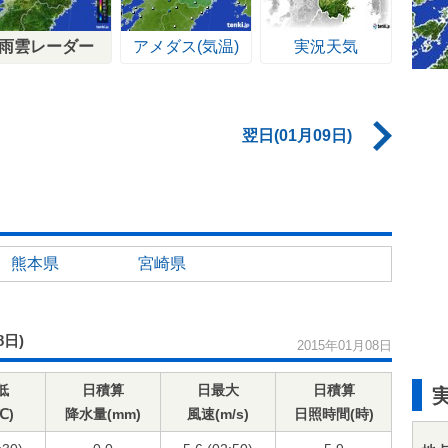
雨雲レーダー
アメダス(気温)
実況天気
翌日(01月09日)
熊本県
宮崎県
8日)
2015年01月08日
低
日積算
日最大
日積算
℃)
降水量(mm)
風速(m/s)
日照時間(時)