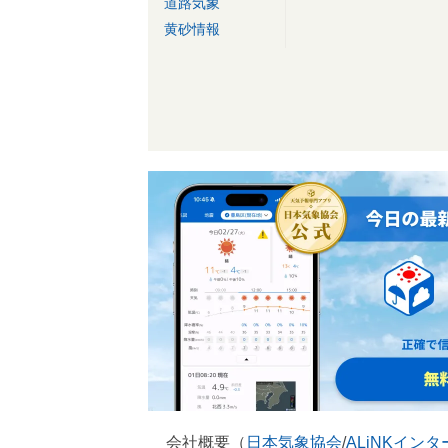
道路気象
黄砂情報
会社概要（
日本気象協会
/
ALiNKイン