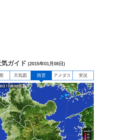
天気ガイド
(2015年01月08日)
星
天気図
雨雲
アメダス
実況