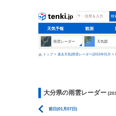
tenki.jp
検
天気予報
観測
雨雲レーダー
天気図
トップ
過去天気(雨雲レーダー)2015年01月
大分県の雨雲レーダー
(2
前日(01月07日)