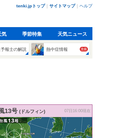
tenki.jpトップ
｜
サイトマップ
｜
ヘルプ
天気
季節特集
天気ニュース
象予報士の解説
熱中症情報
注目
風13号
(ドルフィン)
07日16:00現在