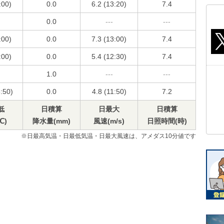
:00)
0.0
6.2 (13:20)
7.4
0.0
---
---
:00)
0.0
7.3 (13:00)
7.4
:00)
0.0
5.4 (12:30)
7.4
1.0
---
---
3:50)
0.0
4.8 (11:50)
7.2
低
日積算
日最大
日積算
℃)
降水量(mm)
風速(m/s)
日照時間(時)
※日最高気温・日最低気温・日最大風速は、アメダス10分値です