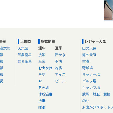
情報
天気図
指数情報
レジャー天気
注意報
天気図
通年
夏季
山の天気
報
気象衛星
洗濯
汗かき
海の天気
報
世界衛星
服装
不快
空港
報
お出かけ
冷房
野球場
報
星空
アイス
サッカー場
災
傘
ビール
ゴルフ場
紫外線
キャンプ場
体感温度
競馬・競艇・競輪
洗車
釣り
睡眠
お出かけスポット