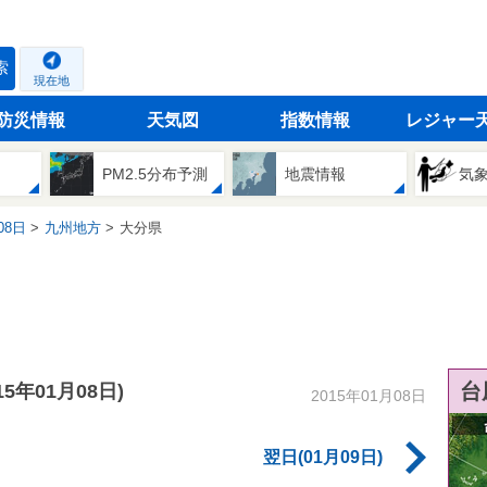
索
現在地
防災情報
天気図
指数情報
レジャー
PM2.5分布予測
地震情報
気
08日
九州地方
大分県
台
015年01月08日)
2015年01月08日
翌日(01月09日)