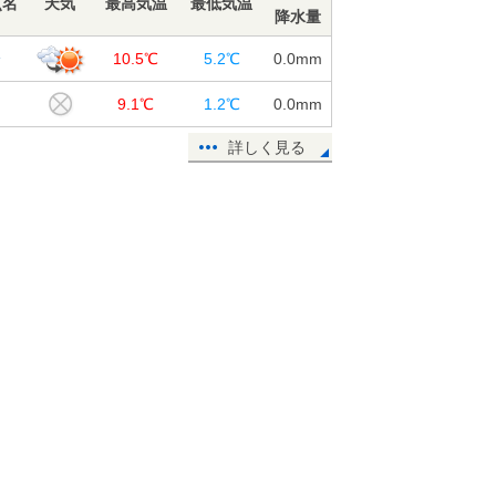
点名
天気
最高気温
最低気温
降水量
分
10.5℃
5.2℃
0.0
mm
田
9.1℃
1.2℃
0.0
mm
詳しく見る