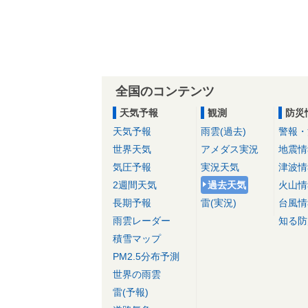
全国のコンテンツ
天気予報
観測
防災
天気予報
雨雲(過去)
警報・
世界天気
アメダス実況
地震情
気圧予報
実況天気
津波情
2週間天気
過去天気
火山情
長期予報
雷(実況)
台風情
雨雲レーダー
知る防
積雪マップ
PM2.5分布予測
世界の雨雲
雷(予報)