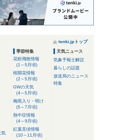
tenki.jpトップ
季節特集
天気ニュース
花粉飛散情報
気象予報士解説
(1～5月頃)
暮らしの話題
桜開花情報
放送局のニュース
(2～5月頃)
特集
GWの天気
(4～5月頃)
梅雨入り・明け
(5～7月頃)
熱中症情報
(4～9月頃)
紅葉見頃情報
天気
(10～11月頃)